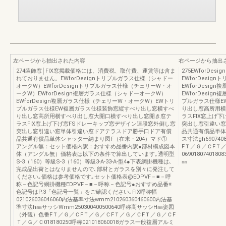
左ページから抽出された内容
右ページから抽出
274装飾窓│FIX窓掲載価格には、消費税、取付費、運賃等は含ま
275EWforD
れておりません。EWforDesignトリプルガラス仕様（シャドー
EWforDesi
オークW）EWforDesignトリプルガラス仕様（チェリーW・オ
EWforDesi
ークW）EWforDesign複層ガラス仕様（シャドーオークW）
EWforDesi
EWforDesign複層ガラス仕様（チェリーW・オークW）EWトリ
プルガラス仕様E
プルガラス仕様EW複層ガラス仕様装飾窓縦すべり出し窓横すべ
り出し窓高所用横
り出し窓高所用横すべり出し窓大開口横すべり出し窓開き窓テ
ラスFIX窓上げ
ラスFIX窓上げ下げ窓FSドレーキップ窓デザイン連段窓外倒し窓
突出し窓引違い窓
突出し窓引違い窓単体引違い窓ドアテラスドア勝手口ドア有償
品共通有償品単体シャ
品共通有償品単体シャッター納まり図F（在来・204）マド①
ス寸法gh69074083
アングル無：セット価格内訳：おすすめ品番内訳●部材構成図本
FＴ／Ｇ／ＣFＴ
体（アングル無）価格表は以下の条件で算出しています｡透明型
069018074018083
S-3（160）等級S-3（160）等級3-A-33-A-型4●下表網掛機種は､
㎜
完成品出荷とはなりませんので､部材とガラスを別々に発注して
ください｡価格は参考価格です｡セット価格表@EDPVF－■－呼
称－色記号網掛機種EDPVF－■－呼称－色記号●おすすめ品番※
色記号はP.3「色記号一覧」をご確認ください｡FIX呼称幅
021026036046060内法基準寸法wmm210260360460600内法基
準寸法h㎜サッシWmm250300400500640呼称高サッシH㎜姿図
（外観）色番FＴ／Ｇ／ＣFＴ／Ｇ／ＣFＴ／Ｇ／ＣFＴ／Ｇ／ＣF
Ｔ／Ｇ／Ｃ018180250呼称021018060018ガラス一般複層アルミ