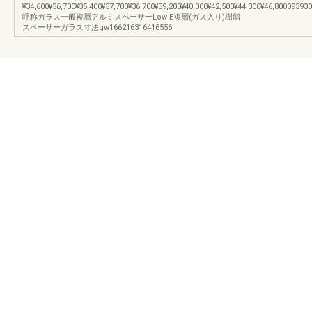
¥34,600¥36,700¥35,400¥37,700¥36,700¥39,200¥40,000¥42,500¥44,300¥46,800093930
呼称ガラス一般複層アルミスペーサーLow-E複層(ガス入り)樹脂
スペーサーガラス寸法gw166216316416556