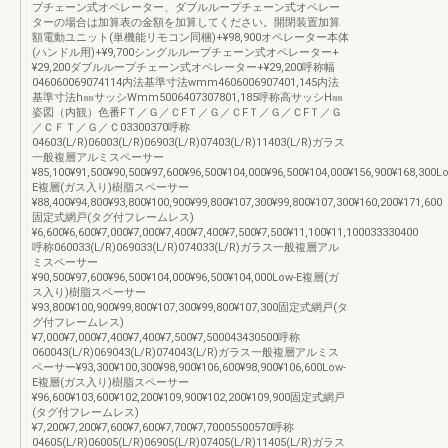
プチェーン式オペレーター、ダブルループチェーン式オペレー
ターの場合は加算表の金額を加算してください。開閉装置加算
額電動ユニット(単機能リモコン同梱)+¥98,900オペレーター本体
(ハンドル用)+¥9,700シングルループチェーン式オペレーター+
¥29,200ダブルループチェーン式オペレーター+¥29,200呼称幅
046060069074114内法基準寸法wmm4606006907401,145内法
基準寸法h㎜サッシWmm5006407307801,185呼称高サッシH㎜
姿図（内観）色番FＴ／Ｇ／ＣFＴ／Ｇ／ＣFＴ／Ｇ／ＣFＴ／Ｇ
／ＣＦＴ／Ｇ／Ｃ03300370呼称
04603(L/R)06003(L/R)06903(L/R)07403(L/R)11403(L/R)ガラス
一般複層アルミスペーサー
¥85,100¥91,500¥90,500¥97,600¥96,500¥104,000¥96,500¥104,000¥156,900¥168,300L
E複層(ガス入り)樹脂スペーサー
¥88,400¥94,800¥93,800¥100,900¥99,800¥107,300¥99,800¥107,300¥160,200¥171,600
固定式網戸(タグ付フレームレス)
¥6,600¥6,600¥7,000¥7,000¥7,400¥7,400¥7,500¥7,500¥11,100¥11,100033330400
呼称060033(L/R)069033(L/R)074033(L/R)ガラス一般複層アル
ミスペーサー
¥90,500¥97,600¥96,500¥104,000¥96,500¥104,000Low-E複層(ガ
ス入り)樹脂スペーサー
¥93,800¥100,900¥99,800¥107,300¥99,800¥107,300固定式網戸(タ
グ付フレームレス)
¥7,000¥7,000¥7,400¥7,400¥7,500¥7,500043430500呼称
060043(L/R)069043(L/R)074043(L/R)ガラス一般複層アルミス
ペーサー¥93,300¥100,300¥98,900¥106,600¥98,900¥106,600Low-
E複層(ガス入り)樹脂スペーサー
¥96,600¥103,600¥102,200¥109,900¥102,200¥109,900固定式網戸
(タグ付フレームレス)
¥7,200¥7,200¥7,600¥7,600¥7,700¥7,70005500570呼称
04605(L/R)06005(L/R)06905(L/R)07405(L/R)11405(L/R)ガラス