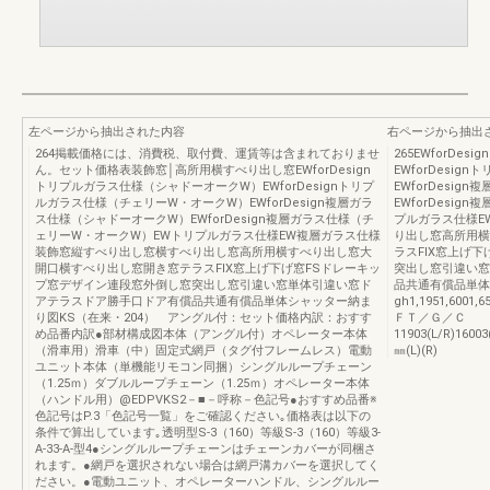
左ページから抽出された内容
右ページから抽出
264掲載価格には、消費税、取付費、運賃等は含まれておりませ
265EWforD
ん。セット価格表装飾窓│高所用横すべり出し窓EWforDesign
EWforDesi
トリプルガラス仕様（シャドーオークW）EWforDesignトリプ
EWforDesi
ルガラス仕様（チェリーW・オークW）EWforDesign複層ガラ
EWforDesi
ス仕様（シャドーオークW）EWforDesign複層ガラス仕様（チ
プルガラス仕様E
ェリーW・オークW）EWトリプルガラス仕様EW複層ガラス仕様
り出し窓高所用横
装飾窓縦すべり出し窓横すべり出し窓高所用横すべり出し窓大
ラスFIX窓上げ
開口横すべり出し窓開き窓テラスFIX窓上げ下げ窓FSドレーキッ
突出し窓引違い窓
プ窓デザイン連段窓外倒し窓突出し窓引違い窓単体引違い窓ド
品共通有償品単体シ
アテラスドア勝手口ドア有償品共通有償品単体シャッター納ま
gh1,1951,600
り図KS（在来・204） アングル付：セット価格内訳：おすす
ＦＴ／Ｇ／Ｃ
め品番内訳●部材構成図本体（アングル付）オペレーター本体
11903(L/R)16003
（滑車用）滑車（中）固定式網戸（タグ付フレームレス）電動
㎜(L)(R)
ユニット本体（単機能リモコン同捆）シングルループチェーン
（1.25ｍ）ダブルループチェーン（1.25ｍ）オペレーター本体
（ハンドル用）@EDPVKS2－■－呼称－色記号●おすすめ品番※
色記号はP.3「色記号一覧」をご確認ください｡価格表は以下の
条件で算出しています｡透明型S-3（160）等級S-3（160）等級3-
A-33-A-型4●シングルループチェーンはチェーンカバーが同梱さ
れます。●網戸を選択されない場合は網戸溝カバーを選択してく
ださい。●電動ユニット、オペレーターハンドル、シングルルー