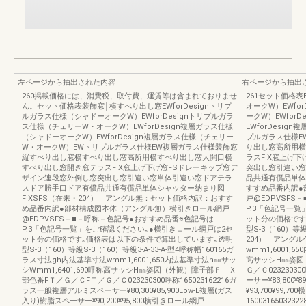
左ページから抽出された内容
右ページから抽出
260掲載価格には、消費税、取付費、運賃等は含まれておりませ
261セット価格表
ん。セット価格表装飾窓│横すべり出し窓EWforDesignトリプ
オークW）EWfo
ルガラス仕様（シャドーオークW）EWforDesignトリプルガラ
ークW）EWfor
ス仕様（チェリーW・オークW）EWforDesign複層ガラス仕様
EWforDesi
（シャドーオークW）EWforDesign複層ガラス仕様（チェリー
プルガラス仕様E
W・オークW）EWトリプルガラス仕様EW複層ガラス仕様装飾窓
り出し窓高所用横
縦すべり出し窓横すべり出し窓高所用横すべり出し窓大開口横
ラスFIX窓上げ
すべり出し窓開き窓テラスFIX窓上げ下げ窓FSドレーキップ窓デ
突出し窓引違い窓
ザイン連段窓外倒し窓突出し窓引違い窓単体引違い窓ドアテラ
品共通有償品単体
スドア勝手口ドア有償品共通有償品単体シャッター納まり図
すすめ品番内訳●
FIXSFS（在来・204） アングル無：セット価格内訳：おすす
戸@EDPVSFS
め品番内訳●部材構成図本体（アングル無）横引きロール網戸
P.3「色記号一
@EDPVSFS－■－呼称－色記号●おすすめ品番※色記号は
ット分の価格です
P.3「色記号一覧」をご確認ください｡●横引きロール網戸は2セ
型S-3（160）等級
ット分の価格です｡価格表は以下の条件で算出しています｡透明
204） アングル
型S-3（160）等級S-3（160）等級3-A-33-A-型4呼称幅160165ガ
wmm1,6001,6
ラス寸法gh内法基準寸法wmm1,6001,650内法基準寸法h㎜サッ
高サッシH㎜姿図
シWmm1,6401,690呼称高サッシH㎜姿図（外観）障子部ＦＩＸ
Ｇ／Ｃ0232303
部色番FＴ／Ｇ／ＣFＴ／Ｇ／Ｃ023230300呼称165023162216ガ
ーサー¥83,800¥
ラス一般複層アルミスペーサー¥80,300¥85,900Low-E複層(ガス
¥93,700¥99,70
入り)樹脂スペーサー¥90,200¥95,800横引きロール網戸
1600316503