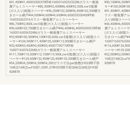
¥41,400¥41,40003300370呼称1600316503232286ガラス一般複
¥90,100¥96,50
層アルミスペーサー¥86,300¥92,400¥86,400¥92,500Low-E複層
サー¥100,000¥1
(ガス入り)樹脂スペーサー¥96,200¥102,300¥96,400¥102,500横引
¥41,400¥41,400
きロール網戸¥44,600¥44,600¥44,600¥44,600033330400呼称
ラス一般複層アルミス
165033262316ガラス一般複層アルミスペーサー
入り)樹脂スペーサー
¥86,700¥92,800Low-E複層(ガス入り)樹脂スペーサー
¥46,400¥46,40
¥96,600¥102,700横引きロール網戸¥46,400¥46,40005500570呼称
層アルミスペーサー¥97
1600516505432486ガラス一般複層アルミスペーサー
(ガス入り)樹脂スペーサ
¥93,800¥100,300¥94,100¥100,600Low-E複層(ガス入り)樹脂スペ
引きロール網戸¥48,40
ーサー¥104,900¥111,400¥105,500¥112,000横引きロール網戸
1600716507
¥50,400¥50,400¥50,400¥50,40007700770呼称
¥116,600¥124,
1600716507632686ガラス一般複層アルミスペーサー
ペーサー¥129,500
¥111,700¥119,500¥112,100¥119,900Low-E複層(ガス入り)樹脂ス
¥52,000¥52,00
ペーサー¥124,600¥132,400¥125,400¥133,200横引きロール網戸
168(2)168(2)㎜F
¥54,200¥54,200¥54,200¥54,200ガラス寸法gw(枚数)H023障子部
828878
168(2)168(2)㎜FIX部1,0281,078H033障子部268(2)268(2)FIX部
828878