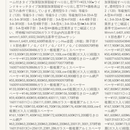
ーム付きタイプ加算額加算額縦すべり出し窓TFT+¥23,100●ウイ
加算額縦すべり出
ンドキャッチタイプ加算額加算額縦すべり出し窓TFT※価格表は
す｡透明型S-3（1
以下の条件で算出しています｡透明型S-3（160）等級S-
2（120）等級無印3-
2（120）等級S-3（160）等級S-2（120）等級無印3-A-33-A-型
A-型4○FIX部：4-
4☆3-A-3FIX部：5-A-型4障子部：3-A-型4○FIX部：4-A-4障子部：
4△3-A-33-A-型
3-A-3FIX部：5-A-型4障子部：3-A-型4△3-A-33-A-型4■3-A-3FIX
業所までご確認くだ
部：5-A-型4障子部：3-A-型4※価格は営業所までご確認くださ
基準寸法wmm1,6
い。呼称幅160165256ガラス寸法gh内法基準寸法
Wmm1,6401,
wmm1,6001,6502,560内法基準寸法h㎜サッシ
ＩＸ部色番FＴ／Ｇ
Wmm1,6401,6902,600呼称高サッシH㎜姿図（外観）障子部Ｆ
1600516505
ＩＸ部色番FＴ／Ｇ／ＣFＴ／Ｇ／ＣFＴ／Ｇ／Ｃ05500570呼称
¥117,900¥126,
1600516505438486ガラス一般複層アルミスペーサー
ペーサー¥127,900
¥113,000¥120,800¥113,300¥121,100Low-E複層(ガス入り)樹脂ス
¥50,400¥50,400¥
ペーサー¥123,000¥130,800¥123,500¥131,300横引きロール網戸
1600716507
¥52,000¥52,000¥52,000¥52,00007700770呼称
¥128,200¥137,
1600716507638686ガラス一般複層アルミスペーサー
ペーサー¥139,600
¥122,900¥131,700¥123,300¥132,100Low-E複層(ガス入り)樹脂ス
¥54,200¥54,200¥
ペーサー¥134,300¥143,100¥135,000¥143,800横引きロール網戸
1600916509
¥55,800¥55,800¥55,800¥55,80009900970呼称
¥138,600¥148,
1600916509838886ガラス一般複層アルミスペーサー
ペーサー¥151,600
¥133,000¥142,500¥133,500¥143,000Low-E複層(ガス入り)樹脂ス
¥57,800¥57,800¥
ペーサー¥146,000¥155,500¥147,000¥156,500横引きロール網戸
1601116511◎
¥59,400¥59,400¥59,400¥59,400111,1001,170呼称
サー¥151,500¥162,
1601116511◎☆256111,0381,086ガラス一般複層アルミスペー
複層(ガス入り)
サー¥145,100¥155,400¥145,700¥156,000¥176,400¥188,000Low-E
¥167,500¥178,2
複層(ガス入り)樹脂スペーサー
ール網戸
¥161,100¥171,400¥162,300¥172,600¥203,600¥215,200横引きロ
¥61,600¥61,600¥
ール網戸
1601316513◎
¥63,200¥63,200¥63,200¥63,200¥65,200¥65,200131,3001,370呼称
ー¥161,500¥173,0
1601316513◎○256131,2381,286ガラス一般複層アルミスペーサ
層(ガス入り)樹