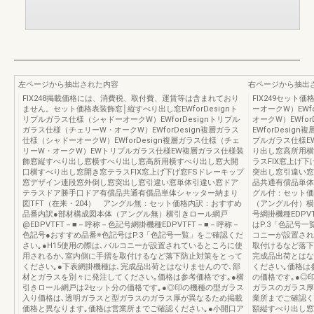
左ページから抽出された内容
右ページから抽出
FIX248掲載価格には、消費税、取付費、運賃等は含まれており
FIX249セット価
ません。セット価格表装飾窓│縦すべり出し窓EWforDesignト
ーオークW）EWf
リプルガラス仕様（シャドーオークW）EWforDesignトリプル
オークW）EWfo
ガラス仕様（チェリーW・オークW）EWforDesign複層ガラス
EWforDesi
仕様（シャドーオークW）EWforDesign複層ガラス仕様（チェ
プルガラス仕様E
リーW・オークW）EWトリプルガラス仕様EW複層ガラス仕様装
り出し窓高所用横
飾窓縦すべり出し窓横すべり出し窓高所用横すべり出し窓大開
ラスFIX窓上げ
口横すべり出し窓開き窓テラスFIX窓上げ下げ窓FSドレーキップ
突出し窓引違い窓
窓デザイン連段窓外倒し窓突出し窓引違い窓単体引違い窓ドア
品共通有償品単体
テラスドア勝手口ドア有償品共通有償品単体シャッター納まり
グル付：セット価
図TFT（在来・204） アングル無：セット価格内訳：おすすめ
（アングル付）横
品番内訳●部材構成図本体（アングル無）横引きロール網戸
号網掛機種EDPV
@EDPVTFT－■－呼称－色記号網掛機種EDPVTFT－■－呼称－
はP.3「色記号一
色記号●おすすめ品番※色記号はP.3「色記号一覧」をご確認くだ
コニーが設置され
さい｡●H15使用の際は､バルコニーが設置されているところに使
取付けるなど落下
用されるか､室内側に手摺を取付けるなど落下防止対策をとって
完成品出荷とはな
ください｡●下表網掛機種は､完成品出荷とはなりませんので､部
ください｡価格は
材とガラスを別々に発注してください｡価格は参考価格です｡●横
の価格です｡●◎
引きロール網戸は2セット分の価格です｡●◎印の機種の型ガラス
ガラスのガラス厚
入り価格は､透明ガラスと型ガラスのガラス厚が異なるため掲載
業所までご確認く
価格と異なります｡価格は営業所までご確認ください｡●小開口ア
額縦すべり出し窓T