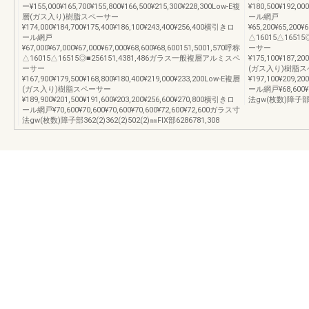
ー¥155,000¥165,700¥155,800¥166,500¥215,300¥228,300Low-E複
¥180,500¥192,0
層(ガス入り)樹脂スペーサー
ール網戸
¥174,000¥184,700¥175,400¥186,100¥243,400¥256,400横引きロ
¥65,200¥65,200¥
ール網戸
△16015△1651
¥67,000¥67,000¥67,000¥67,000¥68,600¥68,600151,5001,570呼称
ーサー
△16015△16515◎■256151,4381,486ガラス一般複層アルミスペ
¥175,100¥187,20
ーサー
(ガス入り)樹脂
¥167,900¥179,500¥168,800¥180,400¥219,000¥233,200Low-E複層
¥197,100¥209,2
(ガス入り)樹脂スペーサー
ール網戸¥68,600¥6
¥189,900¥201,500¥191,600¥203,200¥256,600¥270,800横引きロ
法gw(枚数)障子部362
ール網戸¥70,600¥70,600¥70,600¥70,600¥72,600¥72,600ガラス寸
法gw(枚数)障子部362(2)362(2)502(2)㎜FIX部6286781,308