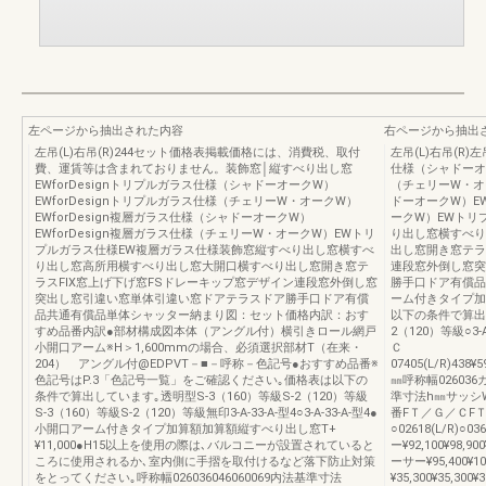
左ページから抽出された内容
右ページから抽出
左吊(L)右吊(R)244セット価格表掲載価格には、消費税、取付
左吊(L)右吊(R)左
費、運賃等は含まれておりません。装飾窓│縦すべり出し窓
仕様（シャドーオー
EWforDesignトリプルガラス仕様（シャドーオークW）
（チェリーW・オー
EWforDesignトリプルガラス仕様（チェリーW・オークW）
ドーオークW）EW
EWforDesign複層ガラス仕様（シャドーオークW）
ークW）EWトリ
EWforDesign複層ガラス仕様（チェリーW・オークW）EWトリ
り出し窓横すべり
プルガラス仕様EW複層ガラス仕様装飾窓縦すべり出し窓横すべ
出し窓開き窓テラ
り出し窓高所用横すべり出し窓大開口横すべり出し窓開き窓テ
連段窓外倒し窓突
ラスFIX窓上げ下げ窓FSドレーキップ窓デザイン連段窓外倒し窓
勝手口ドア有償品
突出し窓引違い窓単体引違い窓ドアテラスドア勝手口ドア有償
ーム付きタイプ加算
品共通有償品単体シャッター納まり図：セット価格内訳：おす
以下の条件で算出し
すめ品番内訳●部材構成図本体（アングル付）横引きロール網戸
2（120）等級○3-
小開口アーム※H＞1,600mmの場合、必須選択部材T（在来・
Ｃ
204） アングル付@EDPVT－■－呼称－色記号●おすすめ品番※
07405(L/R)438¥59
色記号はP.3「色記号一覧」をご確認ください｡価格表は以下の
㎜呼称幅02603
条件で算出しています｡透明型S-3（160）等級S-2（120）等級
準寸法h㎜サッシ
S-3（160）等級S-2（120）等級無印3-A-33-A-型4○3-A-33-A-型4●
番FＴ／Ｇ／ＣFＴ／
小開口アーム付きタイプ加算額加算額縦すべり出し窓T+
○02618(L/R)
¥11,000●H15以上を使用の際は､バルコニーが設置されていると
ー¥92,100¥98,9
ころに使用されるか､室内側に手摺を取付けるなど落下防止対策
ーサー¥95,400¥1
をとってください｡呼称幅026036046060069内法基準寸法
¥35,300¥35,300¥