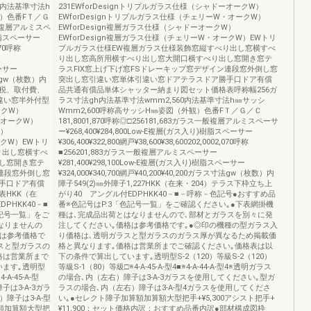
0内法基準寸法h
231EWforDesignトリプルガラス仕様（シャドーオークW）
観）色番FＴ／Ｇ
EWforDesignトリプルガラス仕様（チェリーW・オークW）
ス一般複層アルミスペ
EWforDesign複層ガラス仕様（シャドーオークW）
)樹脂スペーサー
EWforDesign複層ガラス仕様（チェリーW・オークW）EWトリ
,070呼称
プルガラス仕様EW複層ガラス仕様装飾窓縦すべり出し窓横すべ
り出し窓高所用横すべり出し窓大開口横すべり出し窓開き窓テ
ペーサー
ラスFIX窓上げ下げ窓FSドレーキップ窓デザイン連段窓外倒し窓
ス寸法gw（枚数）内
突出し窓引違い窓単体引違い窓ドアテラスドア勝手口ドア有償
消費税、取付費、
品共通有償品単体シャッター納まり図セット価格表呼称幅256ガ
違い窓半外付型
ラス寸法gh内法基準寸法wmm2,560内法基準寸法h㎜サッシ
ークW）
Wmm2,600呼称高サッシH㎜姿図（外観）色番FＴ／Ｇ／Ｃ
・オークW）
181,8001,870呼称◎□256181,683ガラス一般複層アルミスペーサ
W）
ー¥268,400¥284,800Low-E複層(ガス入り)樹脂スペーサー
ークW）EWトリ
¥306,400¥322,800網戸¥38,600¥38,600202,0002,070呼称
り出し窓横すべ
■256201,883ガラス一般複層アルミスペーサー
し窓開き窓テ
¥281,400¥298,100Low-E複層(ガス入り)樹脂スペーサー
ン連段窓外倒し窓
¥324,000¥340,700網戸¥40,200¥40,200ガラス寸法gw（枚数）内
手口ドア有償
障子549(2)㎜外障子1,227HKK（在来・204）テラス下枠立ち上
HKK（在
がり40 アングル付EDPHKK40－■－呼称－色記号●おすすめ品
PHKK40－■
番※色記号はP.3「色記号一覧」をご確認ください｡●下表網掛機
記号一覧」をご
種は､完成品出荷とはなりませんので､部材とガラスを別々に発
なりませんの
注してください｡価格は参考価格です｡●◎印の機種の型ガラス入
格は参考価格で
り価格は､透明ガラスと型ガラスのガラス厚が異なるため掲載価
スと型ガラスの
格と異なります｡価格は営業所までご確認ください｡価格表は以
格は営業所まで
下の条件で算出しています｡透明型S-2（120）等級S-2（120）
います｡透明型
等級S-1（80）等級□※4-A-45-A-型4■※4-A-44-A-型4※透明ガラス
A-45-A-型
の場合､内（左右）障子は3-A-3ガラスを使用してください｡型ガ
子は3-A-3ガラ
ラスの場合､内（左右）障子は3-A-型4ガラスを使用してくださ
障子は3-A-型
い｡●セレクト障子加算額加算額大型把手+¥5,300アシスト把手+
額加算額大型把
¥11,900：セット価格内訳：おすすめ品番内訳●部材構成図枠