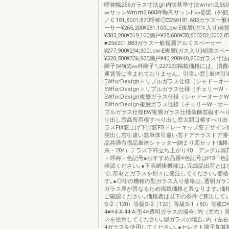
呼称幅256ガラス寸法gh内法基準寸法wmm2,56
㎜サッシWmm2,600呼称高サッシH㎜姿図（外
／Ｃ181,8001,870呼称◎□256181,683ガラ
ーサー¥265,200¥281,100Low-E複層(ガス入り
¥303,200¥319,100網戸¥38,600¥38,600202,0002
■256201,883ガラス一般複層アルミスペーサー
¥277,900¥294,300Low-E複層(ガス入り)樹脂ス
¥320,500¥336,900網戸¥40,200¥40,200ガラ
障子549(2)㎜外障子1,227230掲載価格には、
運賃等は含まれておりません。引違い窓│単体引
EWforDesignトリプルガラス仕様（シャドーオ
EWforDesignトリプルガラス仕様（チェリーW
EWforDesign複層ガラス仕様（シャドーオーク
EWforDesign複層ガラス仕様（チェリーW・オ
プルガラス仕様EW複層ガラス仕様装飾窓縦すべ
り出し窓高所用横すべり出し窓大開口横すべり出
ラスFIX窓上げ下げ窓FSドレーキップ窓デザイ
突出し窓引違い窓単体引違い窓ドアテラスドア勝
品共通有償品単体シャッター納まり図セット価格表
来・204）テラス下枠立ち上がり40 アングル無ED
－呼称－色記号●おすすめ品番※色記号はP.3「色
確認ください｡●下表網掛機種は､完成品出荷とは
で､部材とガラスを別々に発注してください｡価
す｡●◎印の機種の型ガラス入り価格は､透明ガラ
ガラス厚が異なるため掲載価格と異なります｡価
ご確認ください｡価格表は以下の条件で算出して
S-2（120）等級S-2（120）等級S-1（80）等級□※4-
4■※4-A-44-A-型4※透明ガラスの場合､内（左右）障
スを使用してください｡型ガラスの場合､内（左右）
4ガラスを使用してください｡●セレクト障子加算