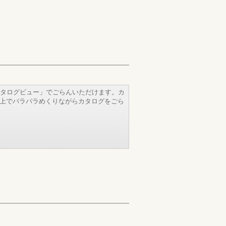
タログビュー」でごらんいただけます。カ
b上でパラパラめくりながらカタログをごら