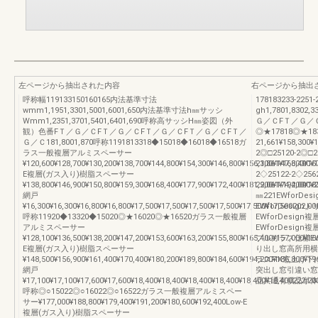
左ページから抽出された内容
右ページから抽出
呼称幅119133150160165内法基準寸法
178183233-225
wmm1,1951,3301,5001,6001,650内法基準寸法h㎜サッシ
gh1,7801,8302,3
Wmm1,2351,3701,5401,6401,690呼称高サッシH㎜姿図（外
Ｇ／ＣFＴ／Ｇ／
観）色番FＴ／Ｇ／ＣFＴ／Ｇ／ＣFＴ／Ｇ／ＣFＴ／Ｇ／ＣFＴ／
◎★17818◎★183
Ｇ／Ｃ181,8001,870呼称1191813318◆15018◆16018◆16518ガ
21,661¥158,300¥
ラス一般複層アルミスペーサー
2◎□25120-2◎□2
¥120,600¥128,700¥130,200¥138,700¥144,800¥154,300¥146,800¥156,300¥147,800¥15
21,861¥168,400¥
E複層(ガス入り)樹脂スペーサー
2◇25122-2◇2562
¥138,800¥146,900¥150,800¥159,300¥168,400¥177,900¥172,400¥181,900¥174,200¥18
22,061¥194,000¥2
網戸
㎜221EWfor
¥16,300¥16,300¥16,800¥16,800¥17,500¥17,500¥17,500¥17,500¥17,500¥17,500202,00
EWforDesi
呼称11920◆13320◆15020◎★16020◎★16520ガラス一般複層
EWforDesi
アルミスペーサー
EWforDesi
¥128,100¥136,500¥138,200¥147,200¥153,600¥163,200¥155,800¥165,400¥157,000¥16
プルガラス仕様E
E複層(ガス入り)樹脂スペーサー
り出し窓高所用横
¥148,500¥156,900¥161,400¥170,400¥180,200¥189,800¥184,600¥194,200¥186,800¥19
ラスFIX窓上げ
網戸
突出し窓引違い窓
¥17,100¥17,100¥17,600¥17,600¥18,400¥18,400¥18,400¥18,400¥18,400¥18,400222,20
品共通有償品単体
呼称◎○15022◎○16022◎○16522ガラス一般複層アルミスペー
サー¥177,000¥188,800¥179,400¥191,200¥180,600¥192,400Low-E
複層(ガス入り)樹脂スペーサー