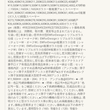
¥206,400¥218,200¥211,200¥223,000¥213,600¥225,400網戸
¥19,500¥19,500¥19,500¥19,500¥19,500¥19,500242,4002,470呼称
△15024△16024△16524ガラス一般複層アルミスペーサー
¥241,300¥257,400¥244,100¥260,200¥245,300¥261,400Low-E複層
(ガス入り)樹脂スペーサー
¥273,700¥289,800¥278,900¥295,000¥281,500¥297,600網戸
¥26,600¥26,600¥26,600¥26,600¥26,600¥26,600ガラス寸法
gw（枚数）493(2)560(2)645(2)695(2)720(2)220セット価格表掲
載価格には、消費税、取付費、運賃等は含まれておりません。
引違い窓│単体引違い窓半外付型EWforDesignトリプルガラス
仕様（シャドーオークW）EWforDesignトリプルガラス仕様
（チェリーW・オークW）EWforDesign複層ガラス仕様（シャ
ドーオークW）EWforDesign複層ガラス仕様（チェリーW・オ
ークW）EWトリプルガラス仕様EW複層ガラス仕様装飾窓縦すべ
り出し窓横すべり出し窓高所用横すべり出し窓大開口横すべり
出し窓開き窓テラスFIX窓上げ下げ窓FSドレーキップ窓デザイン
連段窓外倒し窓突出し窓引違い窓単体引違い窓ドアテラスドア
勝手口ドア有償品共通有償品単体シャッター納まり図：セット
価格内訳：おすすめ品番内訳●部材構成図枠（アングル無）障子
セレクト障子大型把手アシスト把手網戸●おすすめ品番●セレク
ト障子加算額2枚建大型把手+¥5,300アシスト把手+
¥11,900HH（在来・204）テラス アングル無@EDPH－■－呼
称－色記号網掛機種EDPH－■－呼称－色記号※色記号はP.3「色
記号一覧」をご確認ください｡●下表網掛機種は､完成品出荷とは
なりませんので､部材とガラスを別々に発注してください｡価格
は参考価格です｡●セレクト障子で網戸を使用する場合は､内障子
側のみでご使用ください｡●◎印の機種の型ガラス入り価格は､透
明ガラスと型ガラスのガラス厚が異なるため掲載価格と異なり
ます｡価格は営業所までご確認ください｡価格表は以下の条件で
算出しています｡透明型S-3（160）等級S-2（120）等級S-