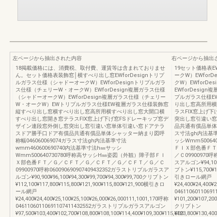
左ページから抽出された内容
右ページから抽出
18掲載価格には、消費税、取付費、運賃等は含まれておりませ
19セット価格表E
ん。セット価格表装飾窓│横すべり出し窓EWforDesignトリプ
ークW）EWfor
ルガラス仕様（シャドーオークW）EWforDesignトリプルガラ
クW）EWforD
ス仕様（チェリーW・オークW）EWforDesign複層ガラス仕様
EWforDesi
（シャドーオークW）EWforDesign複層ガラス仕様（チェリー
プルガラス仕様E
W・オークW）EWトリプルガラス仕様EW複層ガラス仕様装飾窓
り出し窓高所用横
縦すべり出し窓横すべり出し窓高所用横すべり出し窓大開口横
ラスFIX窓上げ
すべり出し窓開き窓テラスFIX窓上げ下げ窓FSドレーキップ窓デ
突出し窓引違い窓
ザイン連段窓外倒し窓突出し窓引違い窓単体引違い窓ドアテラ
品共通有償品単体シ
スドア勝手口ドア有償品共通有償品単体シャッター納まり図呼
ス寸法gh内法基準
称幅046060069074ガラス寸法gh内法基準寸法
ッシWmm5006
wmm460600690740内法基準寸法h㎜サッシ
ＦＩＸ部色番ＦＴ
Wmm500640730780呼称高サッシH㎜姿図（外観）障子部ＦＩ
／Ｃ09900970呼
Ｘ部色番ＦＴ／Ｇ／ＣＦＴ／Ｇ／ＣＦＴ／Ｇ／ＣＦＴ／Ｇ／Ｃ
スアルゴン¥94,100¥9
09900970呼称060090690907409432352ガラストリプルガラスア
プトン¥115,700¥12
ルゴン¥90,900¥96,100¥94,300¥99,700¥94,300¥99,700クリプトン
引きロール網戸
¥112,100¥117,800¥115,800¥121,900¥115,800¥121,900横引きロ
¥24,400¥24,400¥
ール網戸
04611060110
¥24,400¥24,400¥25,100¥25,100¥26,000¥26,000111,1001,170呼称
¥101,200¥107,200
04611060110691107411432552ガラストリプルガラスアルゴン
クリプトン
¥97,500¥103,400¥102,700¥108,800¥108,100¥114,400¥109,300¥115,600
¥123,800¥130,400