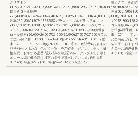
クリプトン
横引きロール網戸
¥119,700¥126,200¥125,800¥132,700¥132,600¥139,700¥134,400¥141,500
¥23,400¥23,400¥2
横引きロール網戸
呼称06013069
¥23,400¥23,400¥24,400¥24,400¥25,100¥25,100¥26,000¥26,000131,3001,370
¥132,100¥140,5
呼称060130691307413632552ガラストリプルガラスアルゴン
ン¥158,800¥168,
¥127,100¥135,100¥134,500¥142,700¥137,000¥145,200クリプト
ロール網戸¥26,000¥
ン¥153,100¥162,200¥163,200¥172,300¥167,100¥176,200横引き
寸法gw障子部36850
ロール網戸¥26,000¥26,000¥26,800¥26,800¥27,500¥27,500ガラス
来・204） アン
寸法gw障子部368508598648㎜FIX部416556646696FIXS/F（在
品番※色記号はP
来・204） アングル無@EDVS/F－■－呼称－色記号●おすすめ
格内訳：おすすめ
品番※色記号はP.3「色記号一覧」をご確認ください｡：セット価
きロール網戸価格
格内訳：おすすめ品番内訳●部材構成図本体（アングル無）横引
3（160）等級S-3（1
きロール網戸価格表は以下の条件で算出しています｡透明型S-
3（160）等級S-3（160）等級3-A-1.3-A-33-A-型4-A-3