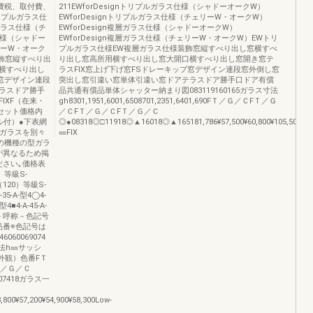
消費税、取付費、
211EWforDesignトリプルガラス仕様（シャドーオークW）
トリプルガラス仕
EWforDesignトリプルガラス仕様（チェリーW・オークW）
ルガラス仕様（チ
EWforDesign複層ガラス仕様（シャドーオークW）
仕様（シャドー
EWforDesign複層ガラス仕様（チェリーW・オークW）EWトリ
リーW・オーク
プルガラス仕様EW複層ガラス仕様装飾窓縦すべり出し窓横すべ
飾窓縦すべり出
り出し窓高所用横すべり出し窓大開口横すべり出し窓開き窓テ
横すべり出し
ラスFIX窓上げ下げ窓FSドレーキップ窓デザイン連段窓外倒し窓
プ窓デザイン連段
突出し窓引違い窓単体引違い窓ドアテラスドア勝手口ドア有償
ラスドア勝手
品共通有償品単体シャッター納まり図083119160165ガラス寸法
IXF（在来・
gh8301,1951,6001,6508701,2351,6401,690FＴ／Ｇ／ＣFＴ／Ｇ
セット価格内
／ＣFＴ／Ｇ／ＣFＴ／Ｇ／Ｃ
ル付）●下表網
◎●08318◎□11918◎▲16018◎▲165181,786¥57,500¥60,800¥105,500¥110,400
とガラスを別々
㎜FIX
の機種の型ガラ
が異なるため掲
ださい｡価格表
）等級S-
（120）等級S-
-35-A-型4◯4-
型4■4-A-45-A-
0－■－呼称－色記号
品番※色記号は
60069074
寸法h㎜サッシ
（外観）色番FＴ
Ｔ／Ｇ／Ｃ
8★07418ガラス一
3,800¥57,200¥54,900¥58,300Low-