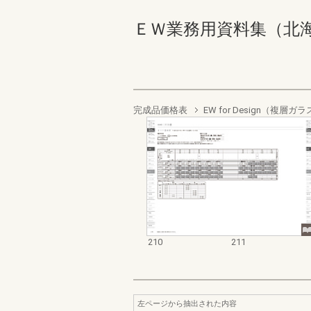
ＥＷ業務用資料集（北海道地域
完成品価格表
EW for Design（複
210
211
左ページから抽出された内容