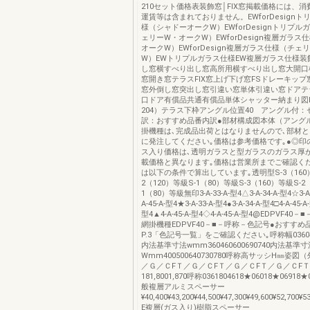
210セット価格表装飾窓│FIX窓掲載価格には、
運賃等は含まれておりません。EWforDesign
様（シャドーオークW）EWforDesignトリプ
ェリーW・オークW）EWforDesign複層ガラス
オークW）EWforDesign複層ガラス仕様（チェ
W）EWトリプルガラス仕様EW複層ガラス仕様装
し窓横すべり出し窓高所用横すべり出し窓大開口
窓開き窓テラスFIX窓上げ下げ窓FSドレーキッ
窓外倒し窓突出し窓引違い窓単体引違い窓ドアテ
口ドア有償品共通有償品単体シャッター納まり図F
204）テラス下枠アングル位置40 アングル付：
訳：おすすめ品番内訳●部材構成図本体（アング
掛機種は､完成品出荷とはなりませんので､部材
に発注してください｡価格は参考価格です｡●◎印
ス入り価格は､透明ガラスと型ガラスのガラス厚
載価格と異なります｡価格は営業所までご確認く
は以下の条件で算出しています｡透明型S-3（160
2（120）等級S-1（80）等級S-3（160）等級S-2
1（80）等級無印3-A-33-A-型4△3-A-34-A-型4☆3-A
A-45-A-型4★3-A-33-A-型4●3-A-34-A-型4□4-A-45-A-
型4▲4-A-45-A-型4◇4-A-45-A-型4@EDPVF4
網掛機種EDPVF40－■－呼称－色記号●おすすめ
P.3「色記号一覧」をご確認ください｡呼称幅0360460
内法基準寸法wmm360460600690740内法基準
Wmm400500640730780呼称高サッシH㎜姿図
／Ｇ／ＣFＴ／Ｇ／ＣFＴ／Ｇ／ＣFＴ／Ｇ／ＣF
181,8001,870呼称0361804618★06018★0691
般複層アルミスペーサー
¥40,400¥43,200¥44,500¥47,300¥49,600¥52,700¥5
E複層(ガス入り)樹脂スペーサー