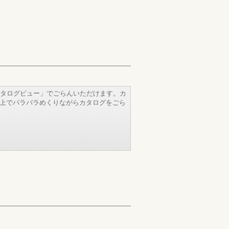
タログビュー」でごらんいただけます。カ
b上でパラパラめくりながらカタログをごら