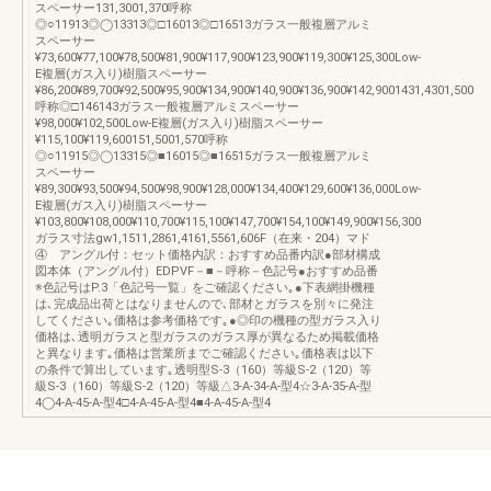
スペーサー131,3001,370呼称
◎○11913◎◯13313◎□16013◎□16513ガラス一般複層アルミ
スペーサー
¥73,600¥77,100¥78,500¥81,900¥117,900¥123,900¥119,300¥125,300Low-
E複層(ガス入り)樹脂スペーサー
¥86,200¥89,700¥92,500¥95,900¥134,900¥140,900¥136,900¥142,9001431,4301,500
呼称◎□146143ガラス一般複層アルミスペーサー
¥98,000¥102,500Low-E複層(ガス入り)樹脂スペーサー
¥115,100¥119,600151,5001,570呼称
◎○11915◎◯13315◎■16015◎■16515ガラス一般複層アルミ
スペーサー
¥89,300¥93,500¥94,500¥98,900¥128,000¥134,400¥129,600¥136,000Low-
E複層(ガス入り)樹脂スペーサー
¥103,800¥108,000¥110,700¥115,100¥147,700¥154,100¥149,900¥156,300
ガラス寸法gw1,1511,2861,4161,5561,606F（在来・204）マド
④ アングル付：セット価格内訳：おすすめ品番内訳●部材構成
図本体（アングル付）EDPVF－■－呼称－色記号●おすすめ品番
※色記号はP.3「色記号一覧」をご確認ください｡●下表網掛機種
は､完成品出荷とはなりませんので､部材とガラスを別々に発注
してください｡価格は参考価格です｡●◎印の機種の型ガラス入り
価格は､透明ガラスと型ガラスのガラス厚が異なるため掲載価格
と異なります｡価格は営業所までご確認ください｡価格表は以下
の条件で算出しています｡透明型S-3（160）等級S-2（120）等
級S-3（160）等級S-2（120）等級△3-A-34-A-型4☆3-A-35-A-型
4◯4-A-45-A-型4□4-A-45-A-型4■4-A-45-A-型4