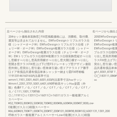
左ページから抽出された内容
右ページから抽出
204セット価格表装飾窓│FIX窓掲載価格には、消費税、取付費、
205EWforD
運賃等は含まれておりません。EWforDesignトリプルガラス仕
EWforDesi
様（シャドーオークW）EWforDesignトリプルガラス仕様（チ
EWforDesi
ェリーW・オークW）EWforDesign複層ガラス仕様（シャドー
EWforDesi
オークW）EWforDesign複層ガラス仕様（チェリーW・オーク
プルガラス仕様E
W）EWトリプルガラス仕様EW複層ガラス仕様装飾窓縦すべり出
り出し窓高所用横
し窓横すべり出し窓高所用横すべり出し窓大開口横すべり出し
ラスFIX窓上げ
窓開き窓テラスFIX窓上げ下げ窓FSドレーキップ窓デザイン連段
突出し窓引違い窓
窓外倒し窓突出し窓引違い窓単体引違い窓ドアテラスドア勝手
品共通有償品単体
口ドア有償品共通有償品単体シャッター納まり図FIX呼称幅
gh1,8301,870
119133146160165内法基準寸法
◎◯183111,086¥90
wmm1,1951,3301,4601,6001,650内法基準寸法h㎜サッシ
㎜
Wmm1,2351,3701,5001,6401,690呼称高サッシH㎜姿図（外
観）色番FＴ／Ｇ／ＣFＴ／Ｇ／ＣFＴ／Ｇ／ＣFＴ／Ｇ／ＣFＴ／
Ｇ／Ｃ111,1001,170呼称
◎△11911◎☆13311◎○16011◎○16511ガラス一般複層アルミ
スペーサー
¥52,700¥55,800¥55,500¥58,700¥82,800¥86,600¥84,000¥87,800Low-
E複層(ガス入り)樹脂スペーサー
¥66,600¥69,700¥71,000¥74,200¥97,200¥101,000¥98,800¥102,6001131,1301,200
呼称ガラス一般複層アルミスペーサーLow-E複層(ガス入り)樹脂