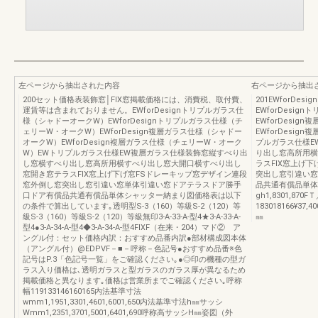
左ページから抽出された内容
右ページから抽出
200セット価格表装飾窓│FIX窓掲載価格には、消費税、取付費、
201EWforD
運賃等は含まれておりません。EWforDesignトリプルガラス仕
EWforDesi
様（シャドーオークW）EWforDesignトリプルガラス仕様（チ
EWforDesi
ェリーW・オークW）EWforDesign複層ガラス仕様（シャドー
EWforDesi
オークW）EWforDesign複層ガラス仕様（チェリーW・オーク
プルガラス仕様E
W）EWトリプルガラス仕様EW複層ガラス仕様装飾窓縦すべり出
り出し窓高所用横
し窓横すべり出し窓高所用横すべり出し窓大開口横すべり出し
ラスFIX窓上げ
窓開き窓テラスFIX窓上げ下げ窓FSドレーキップ窓デザイン連段
突出し窓引違い窓
窓外倒し窓突出し窓引違い窓単体引違い窓ドアテラスドア勝手
品共通有償品単体
口ドア有償品共通有償品単体シャッター納まり図価格表は以下
gh1,8301,870
の条件で算出しています｡透明型S-3（160）等級S-2（120）等
183018166¥37,40
級S-3（160）等級S-2（120）等級無印3-A-33-A-型4★3-A-33-A-
㎜
型4●3-A-34-A-型4◆3-A-34-A-型4FIXF（在来・204）マド② ア
ングル付：セット価格内訳：おすすめ品番内訳●部材構成図本体
（アングル付）@EDPVF－■－呼称－色記号●おすすめ品番※色
記号はP.3「色記号一覧」をご確認ください｡●◎印の機種の型ガ
ラス入り価格は､透明ガラスと型ガラスのガラス厚が異なるため
掲載価格と異なります｡価格は営業所までご確認ください｡呼称
幅119133146160165内法基準寸法
wmm1,1951,3301,4601,6001,650内法基準寸法h㎜サッシ
Wmm1,2351,3701,5001,6401,690呼称高サッシH㎜姿図（外