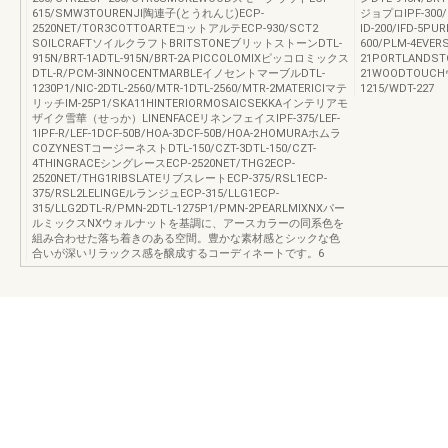
615/SMW3TOURENJI陶連子(とうれんじ)ECP-
ジョプロIPF-300
2520NET/TOR3COTTOARTEコットアルテECP-930/SCT2
ID-200/IFD-5P
SOILCRAFTソイルクラフトBRITSTONEブリットストーンDTL-
600/PLM-4EVE
915N/BRT-1ADTL-915N/BRT-2A PICCOLOMIXピッコロミックス
21PORTLANDS
DTL-R/PCM-3INNOCENTMARBLEイノセントマーブルDTL-
21WOODTOUCH
1230P1/NIC-2DTL-2560/MTR-1DTL-2560/MTR-2MATERICIマテ
1215/WDT-227
リッチIM-25P1/SKA11HINTERIORMOSAICSEKKAインテリアモ
ザイク雪華（せっか）LINENFACEリネンフェイスIPF-375/LEF-
1IPF-R/LEF-1DCF-50B/HOA-3DCF-50B/HOA-2 HOMURAホムラ
COZYNESTコージーネストDTL-150/CZT-3DTL-150/CZT-
4THINGRACEシングレースECP-2520NET/THG2ECP-
2520NET/THG1RIBSLATEリブスレートECP-375/RSL1ECP-
375/RSL2LELINGEルランジュECP-315/LLG1ECP-
315/LLG2DTL-R/PMN-2DTL-1275P1/PMN-2PEARLMIXNXパー
ルミックスNXウォルナットを基調に、アースカラーの同系色を
組み合わせた落ち着きのある空間。豊かな素材感とシックな色
合いが深いリラックス感を醸成するコーディネートです。6