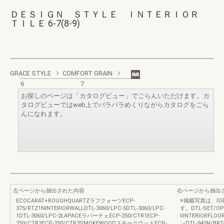
ＤＥＳＩＧＮ ＳＴＹＬＥ ＩＮＴＥＲＩＯＲ
ＴＩＬＥ 6-7(8-9)
GRACE STYLE
COMFORT GRAIN
6
7
お探しのページは「カタログビュー」でごらんいただけます。カ
タログビューではweb上でパラパラめくりながらカタログをごら
んになれます。
左ページから抽出された内容
右ページから抽出
ECOCARAT+ROUGHQUARTZラフクォーツECP-
※掲載写真は、印
375/RTZ1NINTERIORWALLDTL-3060/LPC-5DTL-3060/LPC-
す。DTL-SET/O
1DTL-3060/LPC-2LAPACEラパーチェECP-250/CTR1ECP-
ⅡINTERIORFLO
250/CTR2ECP-250/CTR3SMOKEWOODスモークウッドECP-
ンDTL-945N/BR