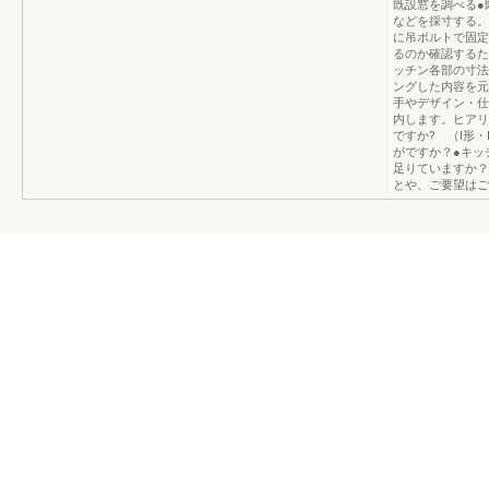
既設窓を調べる●
などを採寸する。
に吊ボルトで固定
るのか確認するた
ッチン各部の寸法
ングした内容を元
手やデザイン・仕
内します。ヒアリ
ですか? （I形
がですか？●キッ
足りていますか？
とや、ご要望はご