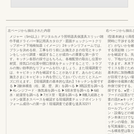
左ページから抽出された内容
右ページから抽出
メジャー（5m以上）デジタルカメラ照明器具保護具スリッパ雑
I型基本納まり両
巾手鏡ドライバー筆記用具カタログ・図面チェックシートクリ
閉時に干渉する突
ップボード下地検知器（イメージ）2キッチンリフォームでは、
ど）がないかを確
プランを決める前、工事を行う前にお施主さまの住宅とキッチ
する突起物（シー
ンをしっかり調査・確認することが成功への重要な第一歩で
かを確認する。先
す。キッチン各部の採寸はもちろん、各種配管の取出し位置や
り、下地がなけれ
材質、排気口の位置や開口形状をチェックすることで、トラブ
できます。木木下
ルの無い効率的なリフォームを行いましょう。また現場調査で
寸ミスを防ぐため
は、キャビネット内を確認することがあります。あらかじめお
基本的に加熱機器
施主さまにキャビネット内を空にしておいていただくとスムー
が目視できない場
ズに行えます。【現場調査の基本的な流れ】1キッチンを採寸す
器棚や冷蔵庫の配
る ▶2躯体構造（柱、梁、壁、床）を調べる ▶3既設窓を調べる
外側で採寸する。
▶4レンジフード・換気扇を調べる ▶5排水管を調べる ▶6給
採寸する。●壁・
水・給湯管を調べる ▶7ガス管・電源を調べる ▶8搬入経路とキ
フードの設置がで
ッチン仮置きスペースを確認する現場調査チェックポイントリ
査の流れ●キッチ
フォーム成功への第一歩！現場調査で必要な道具32211
す。ロールプレイ
ロールプレイング
ン・設備などの確
チン本体だけでな
ッチンの場合、加
を写真撮影してお
べる構造壁は取り