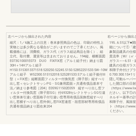
左ページから抽出された内容
右ページから抽出
縮尺：1／6施工上の注意：巻末参照商品の色は、印刷の特性上
195…6.51以
実物とは多少異なる場合がございますのでご了承ください。掲
能について①「建
載価格には、消費税、ガラス代（ガラス組込商品を除く）、組
象製品建具の仕様
立代、取付費、運賃等は含まれておりません。194縦、横断面図
貫流率［W/（㎡
E073G10001E073 DUO FIXFIX窓（アルミ組子付）納まり図
ガラス——6.5
30H＋14Hアルミ組子
建具の仕様ガラス
H150.5153013371518.520250.52245.5150.52852251533.5W−10W
和障子外付けブラ
アルミ組子 W52300.515152018.525281533.5アルミ組子後付Ⅲ
0.700.300.
型（＋FIX窓）縦断面図フィルター付換気窓（障子部）縦すべり
隠し可動ルーバー
出し窓＜セレクトサッシPG・SG兼用図面＞共通有償品基本寸
した開口部の日射
法／納まり参考図［204］E059G11502E059 縦すべり出し窓フ
（https://ww
ィルター付換気窓（障子部SG）付69328セレクトサッシSG引違
ださい。以下①の
い窓単体引違い窓面格子付引違い窓専用有償品装飾窓縦すべり
ネルギー基準の計
出し窓横すべり出し窓外倒し窓FIX窓連窓・段窓部材専用有償品
和障子付、風除室
共通有償品納まり図在来204
ト（https://w
ください。