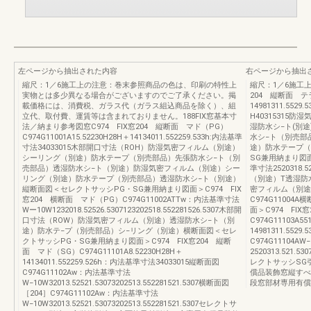
左ページから抽出された内容
右ページから抽出
縮尺：1／6施工上の注意：巻末参照商品の色は、印刷の特性上
縮尺：1／6施工上
実物とは多少異なる場合がございますのでご了承ください。掲
204 縦断面 テラス(
載価格には、消費税、ガラス代（ガラス組込商品を除く）、組
14981311.55
立代、取付費、運賃等は含まれておりません。188FIX窓基本寸
H40315315
法／納まり参考図窓C974 FIX窓204 縦断面 マド（PG）
湿防水シ−ト(別途
C974G11001A15.52230H28H＋14134011.552259.533h:内法基準
水シ−ト（別売部
寸法34033015木部開口寸法（ROH）防湿気密フィルム（別途）
途）防水テープ（
シーリング（別途）防水テープ（別売部品）先張防水シ−ト（別
SG兼用納まり図
売部品）透湿防水シ−ト（別途）防湿気密フィルム（別途）シー
準寸法2520318.52
リング（別途）防水テープ（別売部品）透湿防水シ−ト（別途）
（別途）T透湿防
縦断面図＜セレクトサッシPG・SG兼用納まり図面＞C974 FIX
密フィルム（別途）
窓204 横断面 マド（PG）C974G11002ATTw：内法基準寸法
C974G1100
Wー10W1232018.52526.5307123202518.552281526.5307木部開
面＞C974 FI
口寸法（ROW）防湿気密フィルム（別途）透湿防水シ−ト（別
C974G11103A55
途）防水テ−プ（別売部品）シ−リング（別途）横断面図＜セレ
14981311.5529
クトサッシPG・SG兼用納まり図面＞C974 FIX窓204 縦断
C974G11104
面 マド（SG）C974G11101A8.52230H28H＋
2520313.521.5
14134011.552259.526h：内法基準寸法34033015縦断面図
レクトサッシSG
C974G11102Aw：内法基準寸法
償品装飾窓縦すべ
W−10W32013.52521.53073202513.552281521.5307横断面図
段窓部材専用有償
［204］C974G11102Aw：内法基準寸法
W−10W32013.52521.53073202513.552281521.5307セレクトサ