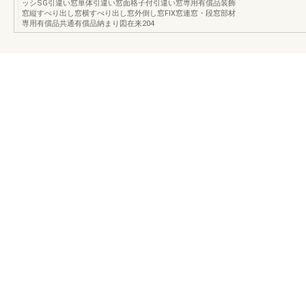
ッシSG引違い窓単体引違い窓面格子付引違い窓専用有償品装飾
窓縦すべり出し窓横すべり出し窓外倒し窓FIX窓連窓・段窓部材
専用有償品共通有償品納まり図在来204