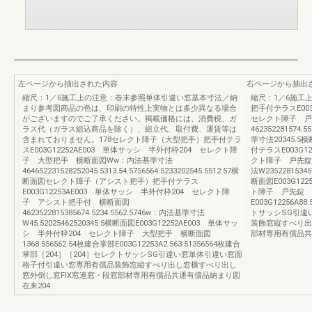
左ページから抽出された内容
右ページから抽出
縮尺：1／6施工上の注意：巻末参照単体引違い窓基本寸法／納
縮尺：1／6施工
まり参考図商品の色は、印刷の特性上実物とは多少異なる場合
把手付テラスE00
がございますのでご了承ください。掲載価格には、消費税、ガ
セレクト障子 戸
ラス代（ガラス組込商品を除く）、組立代、取付費、運賃等は
462352281574.5
含まれておりません。178セレクト障子（大型把手）把手付テラ
準寸法20345
スE003G12252AE003 単体サッシ 半外付枠204 セレクト障
付テラスE003G1
子 大型把手 横断面図Ww：内法基準寸法
クト障子 戸先錠
464652231528252045.5313.54.5756564.5233202545.5512.57横
法W23522815345.
断面図セレクト障子（アシスト把手）把手付テラス
断面図E003G12
E003G12253AE003 単体サッシ 半外付枠204 セレクト障
ト障子 戸先錠 横断
子 アシスト把手付 横断面図
E003G12256A8
4623522815385674.5234.5562.5746w：内法基準寸法
トサッシSG引違
W45.52025462520345.5横断面図E003G12252AE003 単体サッ
装飾窓縦すべり出
シ 半外付枠204 セレクト障子 大型把手 横断面図
部材専用有償品共
1368.556562.54枚建合掌部E003G12253A2.563.51356564枚建合
掌部［204］［204］セレクトサッシSG引違い窓単体引違い窓面
格子付引違い窓専用有償品装飾窓縦すべり出し窓横すべり出し
窓外倒し窓FIX窓連窓・段窓部材専用有償品共通有償品納まり図
在来204