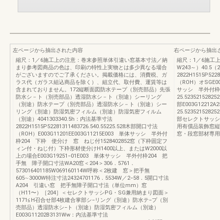
左ページから抽出された内容
右ページから抽出
縮尺：1／6施工上の注意：巻末参照単体引違い窓基本寸法／納
縮尺：1／6施工上
まり参考図商品の色は、印刷の特性上実物とは多少異なる場合
W243～）40.5（
がございますのでご了承ください。掲載価格には、消費税、ガ
2822H1515P522
ラス代（ガラス組込商品を除く）、組立代、取付費、運賃等は
（ROH）オSGE00
含まれておりません。172縦断面図防水テープ（別売部品）先張
サッシ 半外付枠2
防水シ－ト（別売部品）透湿防水シ－ト（別途）シーリング
25.52352152825
（別途）防水テープ（別売部品）透湿防水シ－ト（別途）シー
部E003G12212
リング（別途）防湿気密フィルム（別途）防湿気密フィルム
25.52352152825
（別途）4041303340.5h：内法基準寸法
部セレクトサッシ
2822H1515P52281311483726.540.55225.528木部開口寸法
用有償品装飾窓縦
（ROH）E003G11201EE003G11215E003 単体サッシ 半外付
窓・段窓部材専用
枠204 下枠 使分け 窓 ねじ付1528402852窓（下枠固定フ
ィン付・ねじ付）下枠形材使分けH1400以上、またはW2000以
上の場合E003G19251−01E003 単体サッシ 半外付枠204 把
手無 障子開口寸法WA20窓＜204＞306．5761．
573016401185W069160114W呼称＜2枚建 窓＞把手無
605∼3000W特注寸法24324701176．5534W／2−58．5開口寸法
A204 引違い窓 把手無障子開口寸法（単位mm）窓
（H11〜）［204］＜セレクトサッシPG・SG兼用納まり図面＞
1171≦H召合せ部4枚建合掌部シ−リング（別途）防水テ−プ（別
売部品）透湿防水シ−ト（別途）防湿気密フィルム（別途）
E003G11202B3131Ww：内法基準寸法