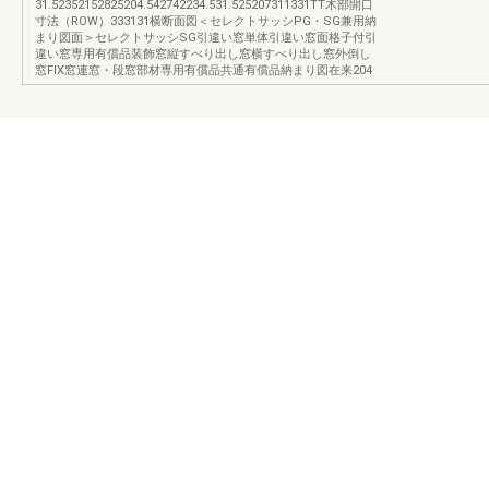
31.52352152825204.542742234.531.525207311331TT木部開口
寸法（ROW）333131横断面図＜セレクトサッシPG・SG兼用納
まり図面＞セレクトサッシSG引違い窓単体引違い窓面格子付引
違い窓専用有償品装飾窓縦すべり出し窓横すべり出し窓外倒し
窓FIX窓連窓・段窓部材専用有償品共通有償品納まり図在来204