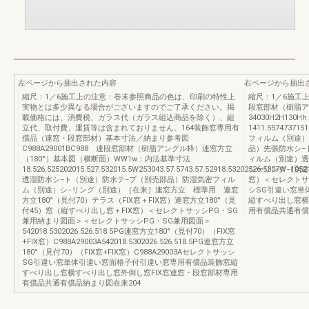
左ページから抽出された内容
右ページから抽出
縮尺：1／6施工上の注意：巻末参照商品の色は、印刷の特性上
縮尺：1／6施工上の
実物とは多少異なる場合がございますのでご了承ください。掲
段窓部材（樹脂ア
載価格には、消費税、ガラス代（ガラス組込商品を除く）、組
34030H2H130
立代、取付費、運賃等は含まれておりません。164装飾窓専用有
1411.557473715
償品（連窓・段窓部材）基本寸法／納まり参考図
フィルム（別途）
C988A29001BC988 連段窓部材（樹脂アングル枠）連窓方立
品）先張防水シ−
（180°）基本図（横断面）WW1w：内法基準寸法
ィルム（別途）透
18.526.525202015.527.532015.5W253043.57.5743.57.52918.53202526.5307W−1052
シーリング（別途
透湿防水シ−ト（別途）防水テ−プ（別売部品）防湿気密フィル
窓）＜セレクトサ
ム（別途）シ−リング（別途）［在来］連窓方立 標準用 連窓
シSG引違い窓単
方立180°（見付70）テラス（FIX窓＋FIX窓）連窓方立180°（見
縦すべり出し窓横
付45）窓（縦すべり出し窓＋FIX窓）＜セレクトサッシPG・SG
用有償品共通有償
兼用納まり図面＞＜セレクトサッシPG・SG兼用図面＞
542018.5302026.526.518.5PG連窓方立180°（見付70）（FIX窓
+FIX窓）C988A29003A542018.5302026.526.518.5PG連窓方立
180°（見付70）（FIX窓+FIX窓）C988A29003Aセレクトサッシ
SG引違い窓単体引違い窓面格子付引違い窓専用有償品装飾窓縦
すべり出し窓横すべり出し窓外倒し窓FIX窓連窓・段窓部材専用
有償品共通有償品納まり図在来204