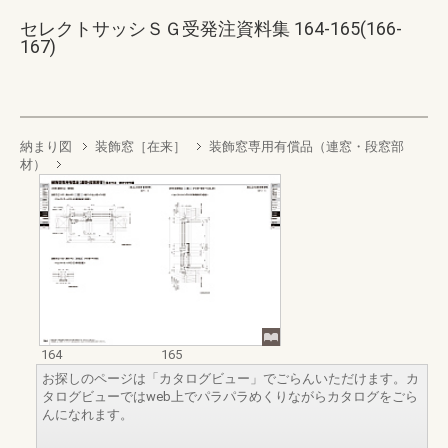
セレクトサッシＳＧ受発注資料集 164-165(166-
167)
納まり図
装飾窓［在来］
装飾窓専用有償品（連窓・段窓部
材）
164
165
お探しのページは「カタログビュー」でごらんいただけます。カ
タログビューではweb上でパラパラめくりながらカタログをごら
んになれます。