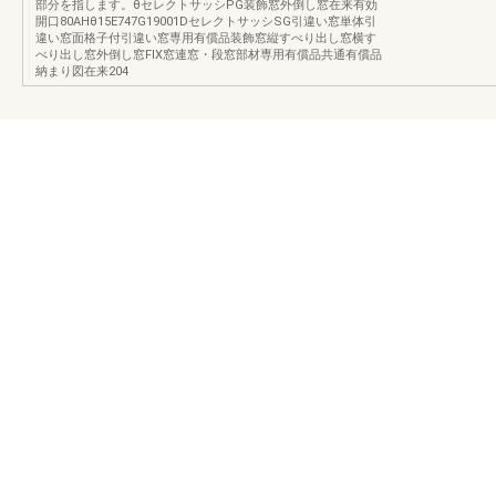
部分を指します。θセレクトサッシPG装飾窓外倒し窓在来有効
開口80AHθ15E747G19001DセレクトサッシSG引違い窓単体引
違い窓面格子付引違い窓専用有償品装飾窓縦すべり出し窓横す
べり出し窓外倒し窓FIX窓連窓・段窓部材専用有償品共通有償品
納まり図在来204