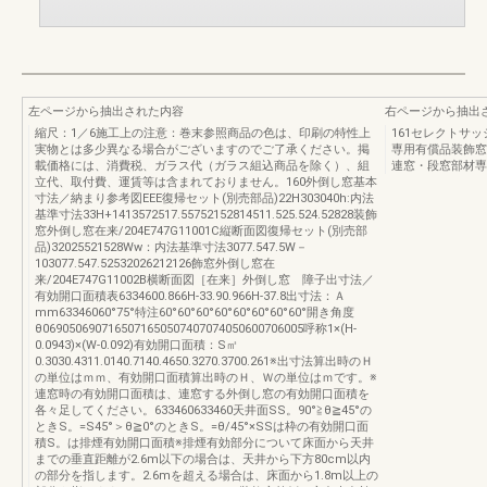
左ページから抽出された内容
右ページから抽出
縮尺：1／6施工上の注意：巻末参照商品の色は、印刷の特性上
161セレクトサ
実物とは多少異なる場合がございますのでご了承ください。掲
専用有償品装飾窓
載価格には、消費税、ガラス代（ガラス組込商品を除く）、組
連窓・段窓部材専
立代、取付費、運賃等は含まれておりません。160外倒し窓基本
寸法／納まり参考図EEE復帰セット(別売部品)22H303040h:内法
基準寸法33H+1413572517.55752152814511.525.524.52828装飾
窓外倒し窓在来/204E747G11001C縦断面図復帰セット(別売部
品)32025521528Ww：内法基準寸法3077.547.5W－
103077.547.52532026212126飾窓外倒し窓在
来/204E747G11002B横断面図［在来］外倒し窓 障子出寸法／
有効開口面積表6334600.866H-33.90.966H-37.8出寸法：Ａ
mm63346060°75°特注60°60°60°60°60°60°60°60°開き角度
θ0690506907165071650507407074050600706005呼称1×(H-
0.0943)×(W-0.092)有効開口面積：S㎡
0.3030.4311.0140.7140.4650.3270.3700.261※出寸法算出時のＨ
の単位はｍｍ、有効開口面積算出時のＨ、Ｗの単位はｍです。※
連窓時の有効開口面積は、連窓する外倒し窓の有効開口面積を
各々足してください。633460633460天井面SS。90°≧θ≧45°の
ときS。=S45°＞θ≧0°のときS。=θ/45°×SSは枠の有効開口面
積S。は排煙有効開口面積※排煙有効部分について床面から天井
までの垂直距離が2.6m以下の場合は、天井から下方80cm以内
の部分を指します。2.6mを超える場合は、床面から1.8m以上の