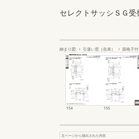
セレクトサッシＳＧ受発注資料
納まり図
引違い窓［在来］
面格子付
154
155
左ページから抽出された内容