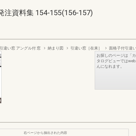
集 154-155(156-157)
引違い窓 アングル付 窓
納まり図
引違い窓［在来］
面格子付引違い
お探しのページは「カ
タログビューではwe
んになれます。
右ページから抽出された内容