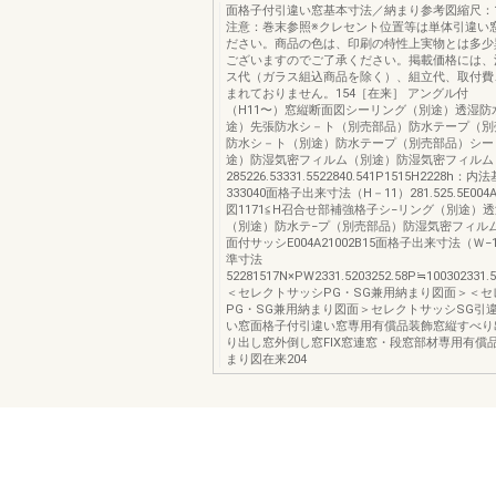
面格子付引違い窓基本寸法／納まり参考図縮尺：
注意：巻末参照※クレセント位置等は単体引違い
ださい。商品の色は、印刷の特性上実物とは多少
ございますのでご了承ください。掲載価格には、
ス代（ガラス組込商品を除く）、組立代、取付費
まれておりません。154［在来］ アング
（H11〜）窓縦断面図シーリング（別途）透湿防
途）先張防水シ－ト（別売部品）防水テープ（別
防水シ－ト（別途）防水テープ（別売部品）シー
途）防湿気密フィルム（別途）防湿気密フィルム
285226.53331.5522840.541P1515H2228h：
333040面格子出来寸法（H－11）281.525.5E004
図1171≦H召合せ部補強格子シ−リング（別途）
（別途）防水テ−プ（別売部品）防湿気密フィルム
面付サッシE004A21002B15面格子出来寸法（Ｗ
準寸法
52281517N×PW2331.5203252.58P≒100302331.5
＜セレクトサッシPG・SG兼用納まり図面＞＜セ
PG・SG兼用納まり図面＞セレクトサッシSG引
い窓面格子付引違い窓専用有償品装飾窓縦すべり
り出し窓外倒し窓FIX窓連窓・段窓部材専用有償
まり図在来204