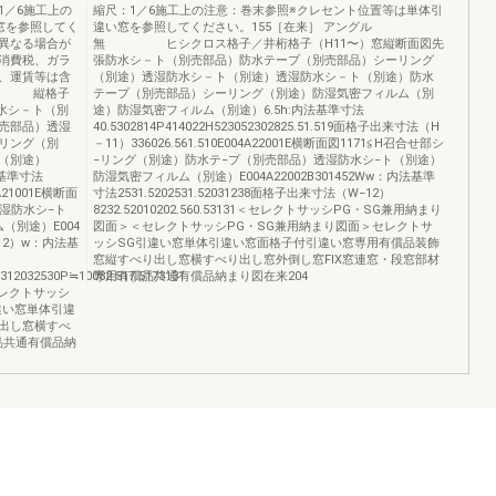
1／6施工上の
縮尺：1／6施工上の注意：巻末参照※クレセント位置等は単体引
窓を参照してく
違い窓を参照してください。155［在来］ アングル
異なる場合が
無 ヒシクロス格子／井桁格子（H11〜）窓縦断面図先
消費税、ガラ
張防水シ－ト（別売部品）防水テープ（別売部品）シーリング
、運賃等は含
（別途）透湿防水シ－ト（別途）透湿防水シ－ト（別途）防水
ル付 縦格子
テープ（別売部品）シーリング（別途）防湿気密フィルム（別
水シ－ト（別
途）防湿気密フィルム（別途）6.5h:内法基準寸法
売部品）透湿
40.5302814P414022H523052302825.51.519面格子出来寸法（H
リング（別
－11）336026.561.510E004A22001E横断面図1171≦H召合せ部シ
（別途）
−リング（別途）防水テ−プ（別売部品）透湿防水シ−ト（別途）
内法基準寸法
防湿気密フィルム（別途）E004A22002B301452Ww：内法基準
A21001E横断面
寸法2531.5202531.52031238面格子出来寸法（W−12）
透湿防水シ−ト
8232.52010202.560.53131＜セレクトサッシPG・SG兼用納まり
（別途）E004
図面＞＜セレクトサッシPG・SG兼用納まり図面＞セレクトサ
−12）w：内法基
ッシSG引違い窓単体引違い窓面格子付引違い窓専用有償品装飾
窓縦すべり出し窓横すべり出し窓外倒し窓FIX窓連窓・段窓部材
312032530P≒10082.517.5173131
専用有償品共通有償品納まり図在来204
レクトサッシ
違い窓単体引違
出し窓横すべ
品共通有償品納