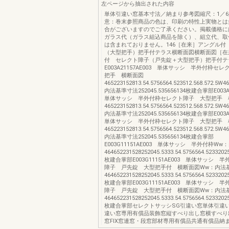
左ページから抽出された内容
単体引違い窓基本寸法／納まり参考図縮尺：1／
意：巻末参照商品の色は、印刷の特性上実物とは
合がございますのでご了承ください。掲載価格に
ガラス代（ガラス組込商品を除く）、組立代、取
は含まれておりません。146［在来］アングル付
（大型把手）把手付テラス横断面図横断面図［在
付 セレクト障子（戸先錠＋大型把手）把手付テ
E003A21157AE003 単体サッシ 半外付枠セ
把手 横断面図
465223152813.54.5756564.523512.568.572.5W
内法基準寸法252045.535656134枚建合掌部E003A
単体サッシ 半外付枠セレクト障子 大型把手 
465223152813.54.5756564.523512.568.572.5W
内法基準寸法252045.535656134枚建合掌部E003A
単体サッシ 半外付枠セレクト障子 大型把手 
465223152813.54.5756564.523512.568.572.5W
内法基準寸法252045.535656134枚建合掌部
E003G11151AE003 単体サッシ 半外付枠W
464652231528252045.5333.54.5756564.52332025
枚建合掌部E003G11151AE003 単体サッシ 
障子 戸先錠 大型把手付 横断面図Ww：内法
464652231528252045.5333.54.5756564.52332025
枚建合掌部E003G11151AE003 単体サッシ 
障子 戸先錠 大型把手付 横断面図Ww：内法
464652231528252045.5333.54.5756564.52332025
枚建合掌部セレクトサッシSG引違い窓単体引違
違い窓専用有償品装飾窓縦すべり出し窓横すべり
窓FIX窓連窓・段窓部材専用有償品共通有償品納ま