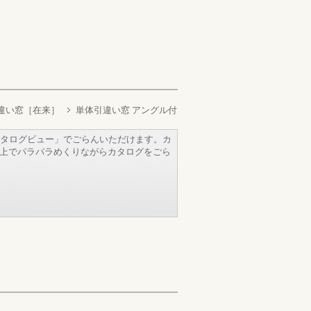
違い窓［在来］
単体引違い窓 アングル付
タログビュー」でごらんいただけます。カ
b上でパラパラめくりながらカタログをごら