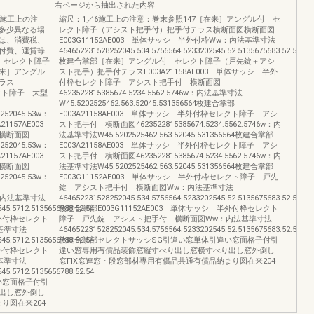
右ページから抽出された内容
6施工上の注
縮尺：1／6施工上の注意：巻末参照147［在来］アングル付 セ
多少異なる場
レクト障子（アシスト把手付）把手付テラス横断面図横断面図
は、消費税、
E003G11152AE003 単体サッシ 半外付枠Ww：内法基準寸法
付費、運賃等
464652231528252045.534.5756564.5233202545.52.5135675683.52.52866
 セレクト障子
枚建合掌部［在来］アングル付 セレクト障子（戸先錠＋アシ
来］アングル
スト把手）把手付テラスE003A21158AE003 単体サッシ 半外
ラス
付枠セレクト障子 アシスト把手付 横断面図
レクト障子 大型
4623522815385674.5234.5562.5746w：内法基準寸法
W45.5202525462.563.52045.531356564枚建合掌部
46252045.53w：
E003A21158AE003 単体サッシ 半外付枠セレクト障子 アシ
21157AE003
スト把手付 横断面図4623522815385674.5234.5562.5746w：内
横断面図
法基準寸法W45.5202525462.563.52045.531356564枚建合掌部
46252045.53w：
E003A21158AE003 単体サッシ 半外付枠セレクト障子 アシ
21157AE003
スト把手付 横断面図4623522815385674.5234.5562.5746w：内
横断面図
法基準寸法W45.5202525462.563.52045.531356564枚建合掌部
46252045.53w：
E003G11152AE003 単体サッシ 半外付枠セレクト障子 戸先
錠 アシスト把手付 横断面図Ww：内法基準寸法
w：内法基準寸法
464652231528252045.534.5756564.5233202545.52.5135675683.52.52866
45.5712.5135656788.52.54
枚建合掌部E003G11152AE003 単体サッシ 半外付枠セレクト
半外付枠セレクト
障子 戸先錠 アシスト把手付 横断面図Ww：内法基準寸法
基準寸法
464652231528252045.534.5756564.5233202545.52.5135675683.52.52866
45.5712.5135656788.52.54
枚建合掌部セレクトサッシSG引違い窓単体引違い窓面格子付引
半外付枠セレクト
違い窓専用有償品装飾窓縦すべり出し窓横すべり出し窓外倒し
基準寸法
窓FIX窓連窓・段窓部材専用有償品共通有償品納まり図在来204
45.5712.5135656788.52.54
い窓面格子付引
出し窓外倒し
り図在来204