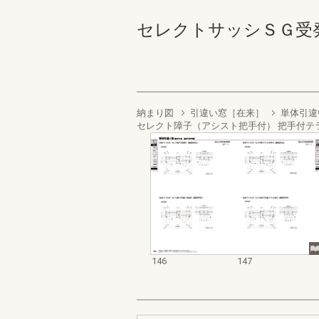
セレクトサッシＳＧ受発注資料
納まり図
引違い窓［在来］
単体引違
セレクト障子（アシスト把手付） 把手付テ
146
147