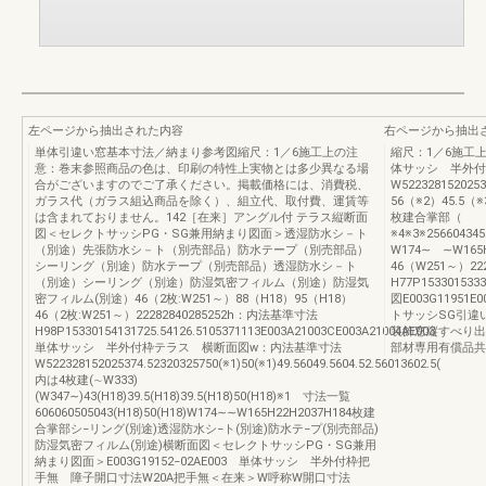
左ページから抽出された内容
右ページから抽出
単体引違い窓基本寸法／納まり参考図縮尺：1／6施工上の注
縮尺：1／6施工上の
意：巻末参照商品の色は、印刷の特性上実物とは多少異なる場
体サッシ 半外付
合がございますのでご了承ください。掲載価格には、消費税、
W522328152025
ガラス代（ガラス組込商品を除く）、組立代、取付費、運賃等
56（※2）45.5（※
は含まれておりません。142［在来］アングル付 テラス縦断面
枚建合掌部（ 
図＜セレクトサッシPG・SG兼用納まり図面＞透湿防水シ－ト
※4※3※25660434
（別途）先張防水シ－ト（別売部品）防水テープ（別売部品）
W174∼ ∼W165
シーリング（別途）防水テープ（別売部品）透湿防水シ－ト
46（W251～）22
（別途）シーリング（別途）防湿気密フィルム（別途）防湿気
H77P153301533
密フィルム(別途）46（2枚:W251～）88（H18）95（H18）
図E003G1195
46（2枚:W251～）22282840285252h：内法基準寸法
トサッシSG引違
H98P15330154131725.54126.5105371113E003A21003CE003A21004AE003
装飾窓縦すべり出
単体サッシ 半外付枠テラス 横断面図w：内法基準寸法
部材専用有償品共
W522328152025374.52320325750(※1)50(※1)49.56049.5604.52.56013602.5( 
内は4枚建(∼W333)
(W347∼)43(H18)39.5(H18)39.5(H18)50(H18)※1 寸法一覧
606060505043(H18)50(H18)W174∼∼W165H22H2037H184枚建
合掌部シ−リング(別途)透湿防水シ−ト(別途)防水テ−プ(別売部品)
防湿気密フィルム(別途)横断面図＜セレクトサッシPG・SG兼用
納まり図面＞E003G19152−02AE003 単体サッシ 半外付枠把
手無 障子開口寸法W20A把手無＜在来＞W呼称W開口寸法