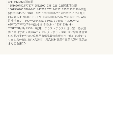
AH18H20H22関東間
1651690780.57767712562600123112261226関東間入隅
1501540705.5701-1601640755.5751746251255012061201-関西
間1801845853.5848.5-1861900881876-281285013561351-九州・
四国間1741780821816-1761800831826-270274013011296-W特
注寸法850∼1690W/2-64.5W/2-69W/2-741691∼3000W/2-
69W/2-74W/2-74H特注寸法1510≦H＜18311831≦H＜
20312031≦H≦2500＜2枚建 テラス＞テラス引違い窓 把手無
障子開口寸法（単位mm）セレクトサッシSG引違い窓単体引違
い窓面格子付引違い窓専用有償品装飾窓縦すべり出し窓横すべ
り出し窓外倒し窓FIX窓連窓・段窓部材専用有償品共通有償品納
まり図在来204