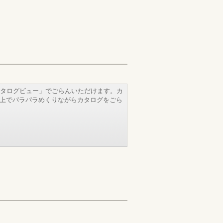
タログビュー」でごらんいただけます。カ
b上でパラパラめくりながらカタログをごら