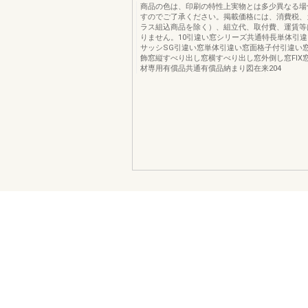
商品の色は、印刷の特性上実物とは多少異なる場
すのでご了承ください。掲載価格には、消費税、
ラス組込商品を除く）、組立代、取付費、運賃等
りません。10引違い窓シリーズ共通特長単体引
サッシSG引違い窓単体引違い窓面格子付引違い
飾窓縦すべり出し窓横すべり出し窓外倒し窓FIX
材専用有償品共通有償品納まり図在来204