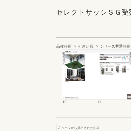
セレクトサッシＳＧ受発注資料
品種特長
引違い窓
シリーズ共通特長
10
11
左ページから抽出された内容