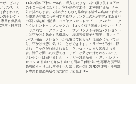
合がございま
11室内側の下枠レール内に浸入した水を、枠の排水孔より下枠
ガラス代（ガ
のホロー部分に落とし、室外側の排水弁（水密機能部品）から
は含まれてお
外に排水します。●排水弁から水を排出する構造●3階建て住宅や
違い窓セレクト
台風通過地域にも使用できるワンランク上の水密性能●水溜まり
窓専用有償品装
の不快感を解消補助ロック付クレセントサブロック●補助ロック
窓連窓・段窓部
付クレセント＋サブロックの 2ロック標準装備クレセントサブ
ロック補助ロッククレセント・サブロック下枠構造●クレセント
には空かけを防止する機構を 標準装備障子が確実に閉まって
いない場合、クレセントが最後まで回らない仕組みになってお
り、空かけ状態に気づくことができます。トリガーが受けに押
され、ロックが解除されると、クレセントが回り施錠されま
す。障子が開いた状態ではトリガーが受けに押されないので、
クレセントは回りません。トリガー対象品種：引違いセレクト
サッシSG引違い窓単体引違い窓面格子付引違い窓専用有償品装
飾窓縦すべり出し窓横すべり出し窓外倒し窓FIX窓連窓・段窓部
材専用有償品共通有償品納まり図在来204