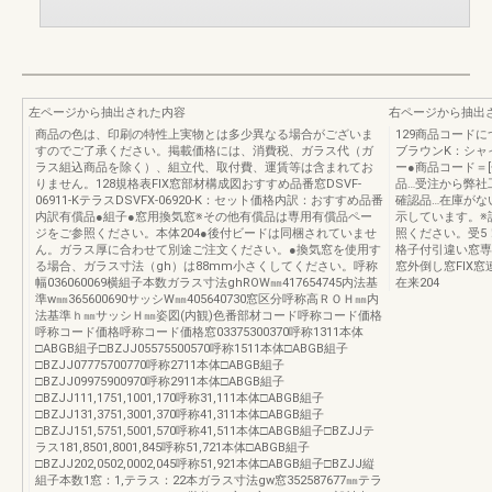
左ページから抽出された内容
右ページから抽出
商品の色は、印刷の特性上実物とは多少異なる場合がございま
129商品コード
すのでご了承ください。掲載価格には、消費税、ガラス代（ガ
ブラウンK：シャ
ラス組込商品を除く）、組立代、取付費、運賃等は含まれてお
ー●商品コード＝[
りません。128規格表FIX窓部材構成図おすすめ品番窓DSVF-
品…受注から弊社
06911-KテラスDSVFX-06920-K：セット価格内訳：おすすめ品番
確認品…在庫がな
内訳有償品●組子●窓用換気窓※その他有償品は専用有償品ペー
示しています。※
ジをご参照ください。本体204●後付ビードは同梱されていませ
照ください。受5
ん。ガラス厚に合わせて別途ご注文ください。●換気窓を使用す
格子付引違い窓専
る場合、ガラス寸法（gh）は88mm小さくしてください。呼称
窓外倒し窓FIX
幅036060069横組子本数ガラス寸法ghROW㎜417654745内法基
在来204
準w㎜365600690サッシW㎜405640730窓区分呼称高ＲＯＨ㎜内
法基準ｈ㎜サッシＨ㎜姿図(内観)色番部材コード呼称コード価格
呼称コード価格呼称コード価格窓03375300370呼称1311本体
□ABGB組子□BZJJ05575500570呼称1511本体□ABGB組子
□BZJJ07775700770呼称2711本体□ABGB組子
□BZJJ09975900970呼称2911本体□ABGB組子
□BZJJ111,1751,1001,170呼称31,111本体□ABGB組子
□BZJJ131,3751,3001,370呼称41,311本体□ABGB組子
□BZJJ151,5751,5001,570呼称41,511本体□ABGB組子□BZJJテ
ラス181,8501,8001,845呼称51,721本体□ABGB組子
□BZJJ202,0502,0002,045呼称51,921本体□ABGB組子□BZJJ縦
組子本数1窓：1,テラス：22本ガラス寸法gw窓352587677㎜テラ