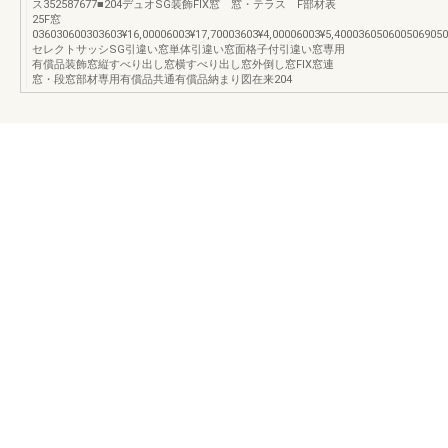
ス352587677■204デュオSG装飾FIX窓 窓・テラス F部材表
25F窓
036030600303603¥16,00006003¥17,70003603¥4,00006003¥5,4000360506005069050
セレクトサッシSG引違い窓単体引違い窓面格子付引違い窓専用
有償品装飾窓縦すべり出し窓横すべり出し窓外倒し窓FIX窓連
窓・段窓部材専用有償品共通有償品納まり図在来204