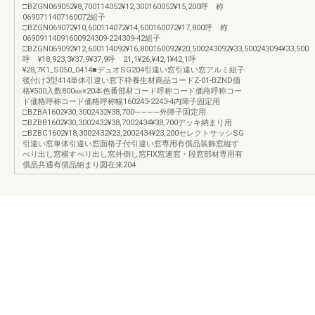
□BZGN069052¥8,700114052¥12,300160052¥15,200呼 称
0690711407160072組子
□BZGN069072¥10,600114072¥14,600160072¥17,800呼 称
06909114091600924309-224309-42組子
□BZGN069092¥12,600114092¥16,800160092¥20,500243092¥33,500243094¥33,500
呼 ¥18,923,3¥37,9¥37,9呼 21,1¥26,¥42,1¥42,1呼
¥28,7K1_S050_0414■デュオSG204引違い窓引違い窓アルミ組子
後付け3型414単体引違い窓下枠養生材商品コードZ-01-BZND価
格¥500入数800㎜×20本色番部材コード呼称コード価格呼称コー
ド価格呼称コード価格呼称幅160243-2243-4内障子固定用
□BZBA1602¥30,3002432¥38,700――――外障子固定用
□BZBB1602¥30,3002432¥38,7002434¥38,700デッキ納まり用
□BZBC1602¥18,3002432¥23,2002434¥23,200セレクトサッシSG
引違い窓単体引違い窓面格子付引違い窓専用有償品装飾窓縦す
べり出し窓横すべり出し窓外倒し窓FIX窓連窓・段窓部材専用有
償品共通有償品納まり図在来204