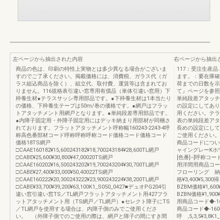
左ページから抽出された内容
右ページから抽出
商品の色は、印刷の特性上実物とは多少異なる場合がございま
117：受注生産
すのでご了承ください。掲載価格には、消費税、ガラス代（ガ
ます。：要在庫確
ラス組込商品を除く）、組立代、取付費、運賃等は含まれてお
荷までの日数を示
りません。116規格表引違い窓専用有償品（単体引違い窓用）下
て』ページを参照
枠養生材●テラスサッシ専用部品です。●下枠養生材は1本当たり
単純段差アタッチ
の価格、下枠養生テープは50m/巻の価格です。●網戸はフラッ
の設定にしてあり
トアタッチメント用網戸となります。●単純段差専用部品です。
用ください。テラ
●内障子固定用・外障子固定用にはデッキ納まり用部材が同梱さ
表の単純段差アタ
れております。フラットアタッチメント呼称幅160243-2243-4呼
長めの設定にして
称高色番部材コード呼称呼称呼称コード価格コード価格コード
ご使用ください。
価格18TS網戸
商品コードについ
□CAAE160182¥15,600243182¥18,700243184¥28,600TL網戸
ャイングレーKホ
□CABE¥25,600¥30,800¥47,00020TS網戸
[色番]−[呼称コー
□CAAE160202¥16,500243202¥19,700243204¥30,700TL網戸
用洋間用商品コード◆-1
□CABE¥27,400¥33,000¥50,40022TS網戸
フローリング 納まり
□CAAE160222¥20,300243222¥23,900243224¥38,200TL網戸
格¥3,400¥5,3
□CABE¥33,700¥39,200¥63,100K1_S050_0427■デュオPG204引
BZBM価格¥1,600
違い窓引違い窓TS／TL網戸フラットアタッチメント用427フラ
BZBN価格¥1,90
ットアタッチメント用（TS網戸／TL網戸）●セレクト障子にTS
用商品コード◆-160-
／TL網戸を使用する場合は、内障子側のみでご使用くださ
商品コード◆-160-B
い。 （外障子側でのご使用の際は、網戸と障子の間にすき間
呼 ,5,3,5¥3,