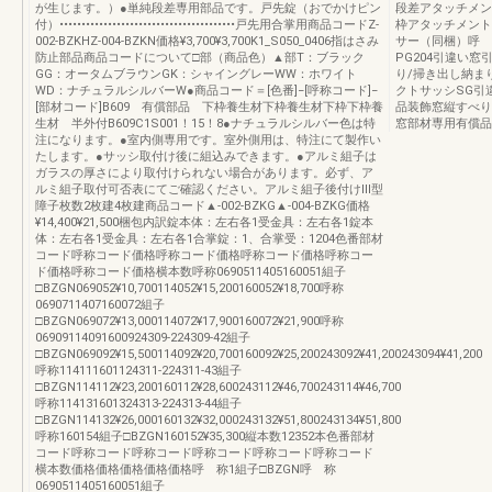
が生じます。）●単純段差専用部品です。戸先錠（おでかけピン
段差アタッチメント
付）••••••••••••••••••••••••••••••••••••••••戸先用合掌用商品コードZ-
枠アタッチメント
002-BZKHZ-004-BZKN価格¥3,700¥3,700K1_S050_0406指はさみ
サー（同梱）呼 ,2,0
防止部品商品コードについて□部（商品色）▲部T：ブラック
PG204引違い窓引違
GG：オータムブラウンGK：シャイングレーWW：ホワイト
り/掃き出し納まり/和
WD：ナチュラルシルバーW●商品コード＝[色番]−[呼称コード]−
クトサッシSG引
[部材コード]B609 有償部品 下枠養生材下枠養生材下枠下枠養
品装飾窓縦すべり
生材 半外付B609C1S001！15！8●ナチュラルシルバー色は特
窓部材専用有償品
注になります。●室内側専用です。室外側用は、特注にて製作い
たします。●サッシ取付け後に組込みできます。●アルミ組子は
ガラスの厚さにより取付けられない場合があります。必ず、ア
ルミ組子取付可否表にてご確認ください。アルミ組子後付けⅢ型
障子枚数2枚建4枚建商品コード▲-002-BZKG▲-004-BZKG価格
¥14,400¥21,500梱包内訳錠本体：左右各1受金具：左右各1錠本
体：左右各1受金具：左右各1合掌錠：1、合掌受：1204色番部材
コード呼称コード価格呼称コード価格呼称コード価格呼称コー
ド価格呼称コード価格横本数呼称0690511405160051組子
□BZGN069052¥10,700114052¥15,200160052¥18,700呼称
0690711407160072組子
□BZGN069072¥13,000114072¥17,900160072¥21,900呼称
06909114091600924309-224309-42組子
□BZGN069092¥15,500114092¥20,700160092¥25,200243092¥41,200243094¥41,200
呼称114111601124311-224311-43組子
□BZGN114112¥23,200160112¥28,600243112¥46,700243114¥46,700
呼称114131601324313-224313-44組子
□BZGN114132¥26,000160132¥32,000243132¥51,800243134¥51,800
呼称160154組子□BZGN160152¥35,300縦本数12352本色番部材
コード呼称コード呼称コード呼称コード呼称コード呼称コード
横本数価格価格価格価格価格呼 称1組子□BZGN呼 称
0690511405160051組子