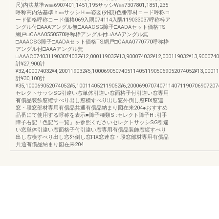
尺)内法基準w㎜6907401,1451,195サッシW㎜7307801,1851,235
呼称高内法基準ｈ㎜サッシＨ㎜姿図(外観)色番部材コード呼称コ
ード価格呼称コード価格069入隅074114入隅119033037呼称枠ア
ングル付□AAAアングル無□AAACSG障子□AADAセット価格TS
網戸□CAAA0550570呼称枠アングル付□AAAアングル無
□AAACSG障子□AADAセット価格TS網戸□CAAA0770770呼称枠
アングル付□AAAアングル無
□AAAC0740311903074032¥12,000119032¥13,900074032¥12,000119032¥13,9000740
計¥27,900計
¥32,400074032¥4,200119032¥5,10006905074051140511905069052074052¥13,0001
計¥30,100計
¥35,100069052074052¥5,100114052119052¥6,2000690707407114071190706907207
セレクトサッシSG引違い窓単体引違い窓面格子付引違い窓専用
有償品装飾窓縦すべり出し窓横すべり出し窓外倒し窓FIX窓連
窓・段窓部材専用有償品共通有償品納まり図在来204●おすすめ
品番にて使用する呼称を表示■障子種類S :セレクト障子H :引手
障子右記「色記号一覧」を参照くださいセレクトサッシSG引違
い窓単体引違い窓面格子付引違い窓専用有償品装飾窓縦すべり
出し窓横すべり出し窓外倒し窓FIX窓連窓・段窓部材専用有償品
共通有償品納まり図在来204