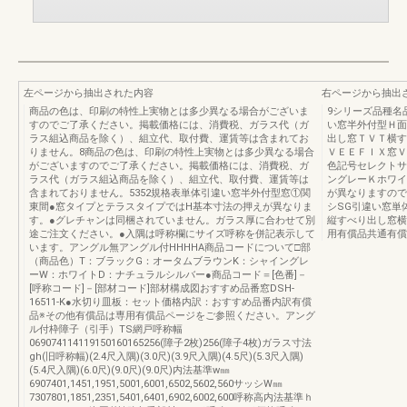
左ページから抽出された内容
右ページから抽出
商品の色は、印刷の特性上実物とは多少異なる場合がございま
9シリーズ品種名
すのでご了承ください。掲載価格には、消費税、ガラス代（ガ
い窓半外付型Ｈ面
ラス組込商品を除く）、組立代、取付費、運賃等は含まれてお
出し窓ＴＶＴ横す
りません。8商品の色は、印刷の特性上実物とは多少異なる場合
ＶＥＥＦＩＸ窓Ｖ
がございますのでご了承ください。掲載価格には、消費税、ガ
色記号セレクトサ
ラス代（ガラス組込商品を除く）、組立代、取付費、運賃等は
ングレーＫホワイ
含まれておりません。5352規格表単体引違い窓半外付型窓①関
が異なりますので
東間●窓タイプとテラスタイプではH基本寸法の押えが異なりま
シSG引違い窓単
す。●グレチャンは同梱されていません。ガラス厚に合わせて別
縦すべり出し窓横
途ご注文ください。●入隅は呼称欄にサイズ呼称を併記表示して
用有償品共通有償
います。アングル無アングル付HHHHA商品コードについて□部
（商品色）T：ブラックG：オータムブラウンK：シャイングレ
ーW：ホワイトD：ナチュラルシルバー●商品コード＝[色番]－
[呼称コード]－[部材コード]部材構成図おすすめ品番窓DSH-
16511-K●水切り皿板：セット価格内訳：おすすめ品番内訳有償
品※その他有償品は専用有償品ページをご参照ください。アング
ル付枠障子（引手）TS網戸呼称幅
069074114119150160165256(障子2枚)256(障子4枚)ガラス寸法
gh(旧呼称幅)(2.4尺入隅)(3.0尺)(3.9尺入隅)(4.5尺)(5.3尺入隅)
(5.4尺入隅)(6.0尺)(9.0尺)(9.0尺)内法基準w㎜
6907401,1451,1951,5001,6001,6502,5602,560サッシW㎜
7307801,1851,2351,5401,6401,6902,6002,600呼称高内法基準ｈ