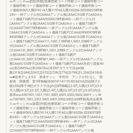
㎜サッシＨ㎜姿図(外観)色番部材コード呼称コード価格呼称コー
ド価格呼称コード価格呼称コード価格呼称コード価格呼称コー
ド価格W069入隅074114入隅119160入隅165256-203300370呼称
243――枠アングル付□AAAAアングル無□AAACSG障子□AADAセ
ット価格TS網戸□CAAA05500570呼称445――枠アングル付
□AAAAアングル無□AAACSG障子□AADAセット価格TS網戸
□CAAA07700770呼称645――枠アングル付□AAAAアングル無
□AAACSG障子□AADAセット価格TS網戸□CAAA09900970呼称
845838枠アングル付□AAAAアングル無□AAACSG障子□AADAセ
ット価格TS網戸□CAAA111,1001,170呼称1,0451,038枠アングル
付□AAAAアングル無□AAACSG障子□AADAセット価格TS網戸
□CAAA131,3001,370呼称1,2451,238枠アングル付□AAAAアング
ル無□AAACSG障子□AADAセット価格TS網戸
□CAAA151,5001,570呼称1,445――枠アングル付□AAAAアングル
無□AAACSG障子□AADAセット価格TS網戸□CAAA水切り皿板40
㎜□BZAM55㎜□BZAN70㎜□BZAPガラス寸法gw(枚
数)319(2)344(2)547(2)572(2)724(2)774(2)799(2)1,254(2)610(4)
㎜■在来デュオSG 単体サッシ 半外付 アングル付/なし 部
材表 関東間 窓1呼称幅069074114119150160165256(障子2
枚)256(障子4枚)ガラス寸法gh(旧呼称幅)(2.4尺入隅)(3.0尺)(3.9
尺入隅)(4.5尺)(5.3尺入隅)(5.4尺入隅)(6.0尺)(9.0尺)(9.0尺)内法
基準w㎜6907401,1451,1951,5001,6001,6502,5602,560サッシW
㎜7307801,1851,2351,5401,6401,6902,6002,600呼称高内法基準
ｈ㎜サッシＨ㎜姿図(外観)色番部材コード呼称コード価格呼称コ
ード価格呼称コード価格呼称コード価格呼称コード価格呼称コ
ード価格W069入隅074114入隅119160入隅165256-20330370呼
称243――枠アングル付□AAAアングル無□AAACSG障子□AADAセ
ット価格TS網戸□CAAA0550570呼称445――枠アングル付□AAA
アングル無□AAACSG障子□AADAセット価格TS網戸
□CAAA0770770呼称645――枠アングル付□AAAアングル無