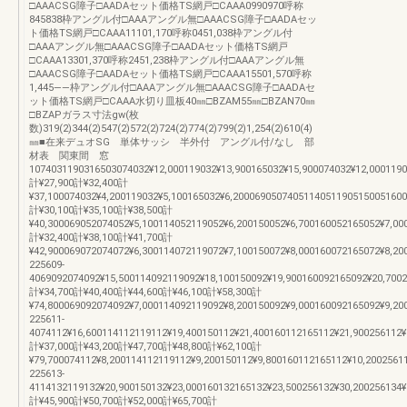
□AAACSG障子□AADAセット価格TS網戸□CAAA0990970呼称
845838枠アングル付□AAAアングル無□AAACSG障子□AADAセッ
ト価格TS網戸□CAAA11101,170呼称0451,038枠アングル付
□AAAアングル無□AAACSG障子□AADAセット価格TS網戸
□CAAA13301,370呼称2451,238枠アングル付□AAAアングル無
□AAACSG障子□AADAセット価格TS網戸□CAAA15501,570呼称
1,445――枠アングル付□AAAアングル無□AAACSG障子□AADAセ
ット価格TS網戸□CAAA水切り皿板40㎜□BZAM55㎜□BZAN70㎜
□BZAPガラス寸法gw(枚
数)319(2)344(2)547(2)572(2)724(2)774(2)799(2)1,254(2)610(4)
㎜■在来デュオSG 単体サッシ 半外付 アングル付/なし 部
材表 関東間 窓
1074031190316503074032¥12,000119032¥13,900165032¥15,900074032¥12,0001190
計¥27,900計¥32,400計
¥37,100074032¥4,200119032¥5,100165032¥6,20006905074051140511905150051600
計¥30,100計¥35,100計¥38,500計
¥40,300069052074052¥5,100114052119052¥6,200150052¥6,700160052165052¥7,0
計¥32,400計¥38,100計¥41,700計
¥42,900069072074072¥6,300114072119072¥7,100150072¥8,000160072165072¥8,2
225609-
4069092074092¥15,500114092119092¥18,100150092¥19,900160092165092¥20,7002
計¥34,700計¥40,400計¥44,600計¥46,100計¥58,300計
¥74,800069092074092¥7,000114092119092¥8,200150092¥9,000160092165092¥9,20
225611-
4074112¥16,600114112119112¥19,400150112¥21,400160112165112¥21,900256112¥
計¥37,000計¥43,200計¥47,700計¥48,800計¥62,100計
¥79,700074112¥8,200114112119112¥9,200150112¥9,800160112165112¥10,2002561
225613-
4114132119132¥20,900150132¥23,000160132165132¥23,500256132¥30,200256134¥
計¥45,900計¥50,700計¥52,000計¥65,700計