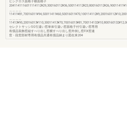
ヒシクロス面格子横面格子
2041141116011114112¥29,300160112¥36,500114112¥23,800160112¥26,90011411¥1
＿＿＿＿
11411¥81,70016011¥94,50011411¥60,50016011¥70,100114112¥9,200160112¥10,200
＿＿＿＿
11413¥95,20016013¥110,30011413¥70,70016013¥81,700114132¥10,800160132¥12,0
セレクトサッシSG引違い窓単体引違い窓面格子付引違い窓専用
有償品装飾窓縦すべり出し窓横すべり出し窓外倒し窓FIX窓連
窓・段窓部材専用有償品共通有償品納まり図在来204