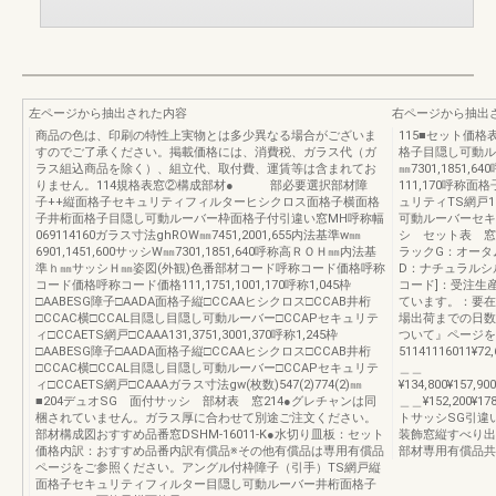
左ページから抽出された内容
右ページから抽出
商品の色は、印刷の特性上実物とは多少異なる場合がございま
115■セット価
すのでご了承ください。掲載価格には、消費税、ガラス代（ガ
格子目隠し可動ルー
ラス組込商品を除く）、組立代、取付費、運賃等は含まれてお
㎜7301,1851
りません。114規格表窓②構成部材● 部必要選択部材障
111,170呼
子++縦面格子セキュリティフィルターヒシクロス面格子横面格
ュリティTS網戸1
子井桁面格子目隠し可動ルーバー枠面格子付引違い窓MH呼称幅
可動ルーバーセキ
069114160ガラス寸法ghROW㎜7451,2001,655内法基準w㎜
シ セット表 窓
6901,1451,600サッシW㎜7301,1851,640呼称高ＲＯＨ㎜内法基
ラックG：オータ
準ｈ㎜サッシＨ㎜姿図(外観)色番部材コード呼称コード価格呼称
D：ナチュラルシル
コード価格呼称コード価格111,1751,1001,170呼称1,045枠
コード]：受注生
□AABESG障子□AADA面格子縦□CCAAヒシクロス□CCAB井桁
ています。：要在
□CCAC横□CCAL目隠し目隠し可動ルーバー□CCAPセキュリテ
場出荷までの日数
ィ□CCAETS網戸□CAAA131,3751,3001,370呼称1,245枠
ついて』ページを
□AABESG障子□AADA面格子縦□CCAAヒシクロス□CCAB井桁
51141116011¥72,
□CCAC横□CCAL目隠し目隠し可動ルーバー□CCAPセキュリテ
＿＿
ィ□CCAETS網戸□CAAAガラス寸法gw(枚数)547(2)774(2)㎜
¥134,800¥157,90
■204デュオSG 面付サッシ 部材表 窓214●グレチャンは同
＿＿¥152,200¥178
梱されていません。ガラス厚に合わせて別途ご注文ください。
トサッシSG引違
部材構成図おすすめ品番窓DSHM-16011-K●水切り皿板：セット
装飾窓縦すべり出
価格内訳：おすすめ品番内訳有償品※その他有償品は専用有償品
部材専用有償品共
ページをご参照ください。アングル付枠障子（引手）TS網戸縦
面格子セキュリティフィルター目隠し可動ルーバー井桁面格子