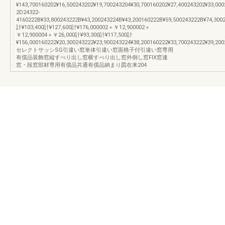
¥143,700160202¥16,500243202¥19,700243204¥30,700160202¥27,400243202¥33,00
2D24322-
4160222B¥33,800243222B¥43,200243224B¥43,200160222B¥59,500243222B¥74,3002
計¥103,400計¥127,600計¥176,000002＋￥12,900002＋
￥12,900004＋￥26,000計¥93,300計¥117,500計
¥156,000160222¥20,300243222¥23,900243224¥38,200160222¥33,700243222¥39,200
セレクトサッシSG引違い窓単体引違い窓面格子付引違い窓専用
有償品装飾窓縦すべり出し窓横すべり出し窓外倒し窓FIX窓連
窓・段窓部材専用有償品共通有償品納まり図在来204