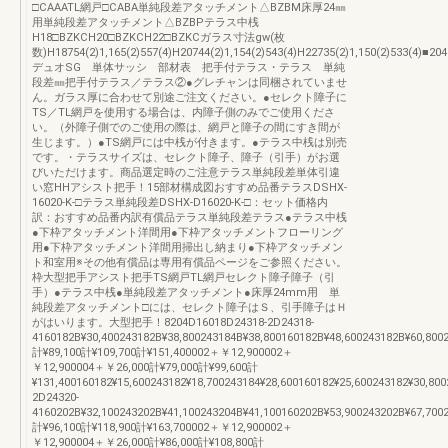
□CAAATL網戸□CABA単純段差アタッチメント△BZBM床厚24㎜
用単純段差アタッチメント△BZBPテラス中桟
H18□BZKCH20□BZKCH22□BZKCガラス寸法gw(枚
数)H18754(2)1,165(2)557(4)H20744(2)1,154(2)543(4)H22735(2)1,150(2)533(4)■204
デュオSG 単体サッシ 部材表 把手付テラス・テラス 単純
段差㎜把手付テラス／テラス②●グレチャンは同梱されていませ
ん。ガラス厚に合わせて別途ご注文ください。●セレクト障子に
TS／TL網戸を使用する場合は、内障子側のみでご使用くださ
い。（外障子側でのご使用の際は、網戸と障子の間にすき間が
生じます。）●TS網戸には中桟が付きます。●テラス中桟は別売
です。・テラスサイズは、セレクト障子、障子（引手）がお選
びいただけます。商品選定時のご注意テラス単純段差単体引違
い窓HHアシスト把手！15部材構成図おすすめ品番テラスDSHX-
16020-K-□テラス単純段差DSHX-D16020-K-□：セット価格内
訳：おすすめ品番内訳有償品テラス単純段差テラス●テラス中桟
●下枠アタッチメント洋間用●下枠アタッチメントフローリング
用●下枠アタッチメント洋間用掃出し納まり●下枠アタッチメン
ト和室用※その他有償品は専用有償品ページをご参照ください。
枠大型把手アシスト把手TS網戸TL網戸セレクト障子障子（引
手）●テラス中桟●単純段差アタッチメント●床厚24mm用 単
純段差アタッチメント□には、セレクト障子はＳ、引手障子はＨ
がはいります。大型把手！8204D16018D24318-2D24318-
4160182B¥30,400243182B¥38,800243184B¥38,800160182B¥48,600243182B¥60,8002
計¥89,100計¥109,700計¥151,400002＋￥12,900002＋
￥12,900004＋￥26,000計¥79,000計¥99,600計
¥131,400160182¥15,600243182¥18,700243184¥28,600160182¥25,600243182¥30,80
2D24320-
4160202B¥32,100243202B¥41,100243204B¥41,100160202B¥53,900243202B¥67,7002
計¥96,100計¥118,900計¥163,700002＋￥12,900002＋
￥12,900004＋￥26,000計¥86,000計¥108,800計