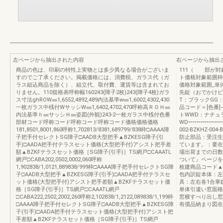
左ページから抽出された内容
右ページから抽出
商品の色は、印刷の特性上実物とは多少異なる場合がございま
111（ 部が対
すのでご了承ください。掲載価格には、消費税、ガラス代（ガ
ト価格対象範囲枠
ラス組込商品を除く）、組立代、取付費、運賃等は含まれてお
価格対象範囲_単
りません。110規格表呼称幅160243(障子2枚)243(障子4枚)ガラ
先錠（おでかけピ
ス寸法ghROW㎜1,6552,4892,489内法基準w㎜1,6002,4302,430
T：ブラックGG
一枚ガラス中桟付WサッシW㎜1,6402,4702,470呼称高ＲＯＨ㎜
品コード＝[色番]
内法基準ｈ㎜サッシＨ㎜姿図(外観)243-2一枚ガラス中桟付色番
トWWD：ナチュ
部材コード呼称コード呼称コード呼称コード価格価格価格
WD•••••••••••••
181,8501,8001,860呼称1,702813/8381,689799/838枠□AAAA障
002-BZKHZ-004
子把手付セレクトSG障子□AADB大型把手▲BZKESG障子(引
防止部品：受注生
手)□AADA把手付テラスセット価格(大型把手付)アシスト把手差
ています。：要在
額▲BZKFテラスセット価格［SG障子(引手)］TS網戸□CAAATL
場出荷までの日数
網戸□CABA202,0502,0002,060呼称
ついて』ページを
1,902838/1,0121,889838/999枠□AAAA障子把手付セレクトSG障
枚建商品コード▲-002
子□AADB大型把手▲BZKESG障子(引手)□AADA把手付テラスセ
包内訳錠本体：左
ット価格(大型把手付)アシスト把手差額▲BZKFテラスセット価
具：左右各1合掌
格［SG障子(引手)］TS網戸□CAAATL網戸
単体引違い窓面格
□CABA222,2502,2002,260呼称2,102838/1,2122,089838/1,199枠
窓横すべり出し窓
□AAAA障子把手付セレクトSG障子□AADB大型把手▲BZKESG障
有償品納まり図在来
子(引手)□AADA把手付テラスセット価格(大型把手付)アシスト把
手差額▲BZKFテラスセット価格［SG障子(引手)］TS網戸