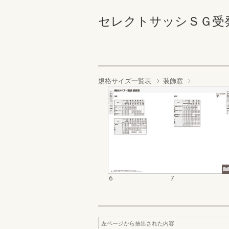
セレクトサッシＳＧ受発注資
規格サイズ一覧表
装飾窓
6
7
左ページから抽出された内容