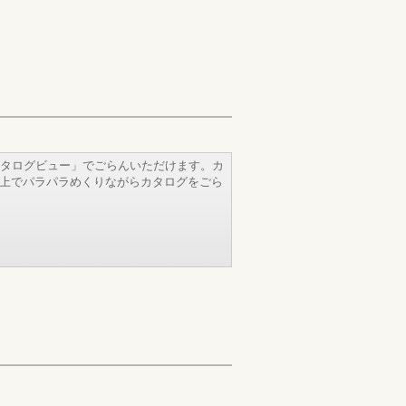
タログビュー」でごらんいただけます。カ
b上でパラパラめくりながらカタログをごら