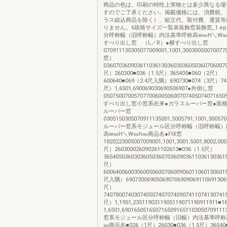
商品の色は、印刷の特性上実物とは多少異なる場
すのでご了承ください。掲載価格には、消費税、
ラス組込商品を除く）、組立代、取付費、運賃等
りません。6規格サイズ一覧表装飾窓装飾窓_1.e
分呼称幅（旧呼称幅）内法基準呼称高w㎜H＼W㎜
すべり出し窓 （L／R）●横すべり出し窓
070911130305077009001,1001,3003005007007
窓）
0360703609036110361303603036050360706007
尺）260300■036（1.5尺）365405■060（2尺）
600640■069（2.4尺入隅）690730■074（3尺）74
尺）1,6501,690069030690506907●外倒し窓
0507500700570770060050600707405074071650
すべり出し窓小窓系在来●ガラスルーバー窓●面
ルーバー窓
0305150305070911135001,5005791,1001,30057
ルーバー窓系モジュール区分呼称幅（旧呼称幅）
高w㎜H＼W㎜h㎜商品名●FIX窓
1820223005007009001,1001,3001,5001,8002,00
尺）260300026090261102613■036（1.5尺）
365405036030360503607036090361103613036
尺）
6006400600306005060070600906011060130601
尺入隅）690730069050690706909069110691306
尺）
7407800740307405074070740907411074130741
尺）1,1951,2351190311905119071190911911
1,6501,69016505165071650916511030507091
窓系モジュール区分呼称幅（旧幅）内法基準呼称
㎜商品名■026（1尺）26030■036（1.5尺）36540