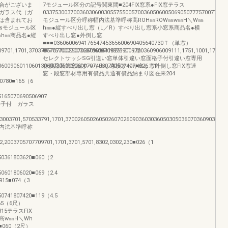
合がございま
7モジュール区分の記号関東間■204FIX窓系●FIX窓テラス
ガラス代（ガ
03375300370036030600305575500570036050600506905077757007700360
は含まれてお
モジュール区分呼称幅内法基準呼称高ROH㎜ROW㎜w㎜H＼W㎜
psモジュール区
h㎜●縦すべり出し窓（L／R）すべり出し窓系小窓系商品名●横
h㎜商品名●縦
すべり出し窓●外倒し窓
■■■036060069417654745365600690405640730Ｔ（単窓）
709701,1701,37037057077002607026090261102613T（単
077757007700360706007099759009700360906009111,1751,1001,17003
セレクトサッシSG引違い窓単体引違い窓面格子付引違い窓専用
060090601106013060030600506007074030740507407■026（1
有償品装飾窓縦すべり出し窓横すべり出し窓外倒し窓FIX窓連
窓・段窓部材専用有償品共通有償品納まり図在来204
0780■165（6
5165070690506907
格子付 ガラス
03003701,570533791,1701,370026050260502607026090360303605030503607036090361
内法基準呼称
02,2003705707709701,1701,3701,5701,8302,0302,230■026（1
150361803620■060（2
50601806020■069（2.4
915■074（3
50741807420■119（4.5
■165（6尺）
11315テラスFIX
高w㎜H＼Wh
■060（2尺）