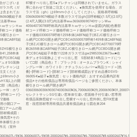
合がございま
87横すべり出し窓S●グレチャンは同梱されていません。ガラス
ガラス代（ガ
厚に合わせて別途ご注文ください。●換気窓を使用する場合、ガ
は含まれてお
ラス寸法（gh）は69mm小さくしてください。規格表呼称幅
6060横組子本
036060069074横組子本数ガラス寸法gh(旧呼称幅)(1.5尺)(2.0尺)
)内法基準w㎜
(2.4尺入隅)(3.0尺)内法基準w㎜365600690740サッシW㎜
基準ｈ㎜サッシＨ㎜
405640730780呼称高内法基準ｈ㎜サッシＨ㎜姿図(内観)色番部
呼称コード価格
材コード呼称コード価格呼称コード価格呼称コード価格呼称コ
ZHS横引きロー
ード価格03300370呼称1259本体□ABFN組子□BZJC横引きロー
8本体□ABFE組
ル網戸□CBDG開き網戸□CBCA05500570呼称1459本体□ABFN組
子□BZJC横引きロール網戸□CBDG開き網戸□CBCA07700770呼
子□BZHS横引きロ
称2659本体□ABFN組子□BZJC横引きロール網戸□CBDG開き網
称41,258本体
戸□CBCA縦組子本数1122本ガラス寸法gw298533623673㎜■在
網戸□CBCA縦
来デュオSG装飾よこすべり出し窓 S部材表14商品コードにつ
来デュオSG装飾
いて□部（商品色）T：ブラックG：オータムブラウンK：シャイ
●グレチャンは
ングレーW：ホワイトD：ナチュラルシルバー●商品コード＝[色
注文くださ
番]−[呼称コード]−[部材コード]部材構成図おすすめ品番DSVS-
は69mm小さ
06005-K●組子●換気窓：セット価格内訳：おすすめ品番内訳有
H13以上の開
償品※その他有償品は専用有償品ページをご参照ください。本体
□部（商品色）
横引きロール網戸開き網戸
レーW：ホワ
0360306003069030740303603¥26,70006003¥29,20006903¥31,20007403¥3
[呼称コード]−
セレクトサッシSG引違い窓単体引違い窓面格子付引違い窓専用
VZ価格
有償品装飾窓縦すべり出し窓横すべり出し窓外倒し窓FIX窓連
出し用小開口アー
窓・段窓部材専用有償品共通有償品納まり図在来204
小開口アームの取
-K部材構成図：
換気窓※その
本体横引きロ
吊元（室外
0003607L/R¥36,30006007L/R¥38,20002607¥6,20003607¥6,70006007¥8,60002607¥16,50003