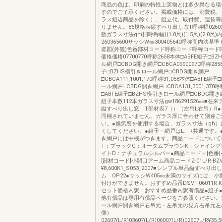
商品の色は、印刷の特性上実物とは多少異なる場
すのでご了承ください。掲載価格には、消費税、
ラス組込商品を除く）、組立代、取付費、運賃等
りません。86規格表縦すべり出し窓T呼称幅02603
数ガラス寸法gh(旧呼称幅)(1.0尺)(1.5尺)(2.0尺
260365600サッシW㎜300405640呼称高内法
姿図(外観)色番部材コード呼称コード呼称コード
価格価格07700770呼称2658本体□ABFE組子□B
ル網戸□CBDG開き網戸□CBCA09900970呼称285
子□BZHS横引きロール網戸□CBDG開き網戸
□CBCA111,1001,170呼称31,058本体□ABFE組
ール網戸□CBDG開き網戸□CBCA131,3001,370呼
□ABFE組子□BZHS横引きロール網戸□CBDG開き
組子本数112本ガラス寸法gw186291526㎜■在
縦すべり出し窓 T部材表7（）（左吊L右吊）R
同梱されていません。ガラス厚に合わせて別途ご
い。●換気窓を使用する場合、ガラス寸法（gh）
くしてください。●組子・網戸はL、R共通です。●
き網戸には中桟がつきます。商品コードについて
T：ブラックG：オータムブラウンK：シャイング
イトD：ナチュラルシルバー●商品コード＝[色番]−
[部材コード]小開口アーム商品コードZ-01L/R-BZ
¥8,600K1_S053_2007■シンプル単品縦すべり
ム OP22●サッシW405㎜未満のサイズには、
付けができません。おすすめ品番DSVT-06011R
セット価格内訳：おすすめ品番内訳有償品●組子●
他有償品は専用有償品ページをご参照ください。
ール網戸開き網戸右吊元・左吊元の見方右吊元左
側）
02607(L/R)03607(L/R)06007(L/R)02607L/R¥35,5