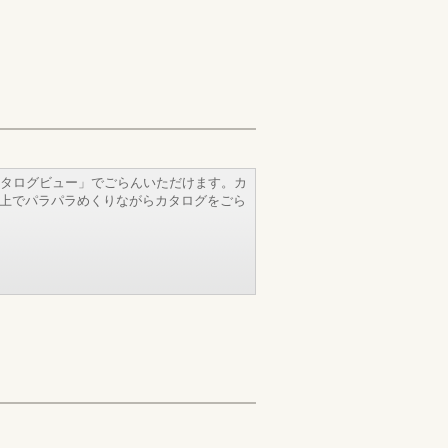
タログビュー」でごらんいただけます。カ
b上でパラパラめくりながらカタログをごら