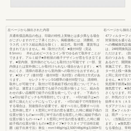
左ページから抽出された内容
右ページから抽出
共通有償品商品の色は、印刷の特性上実物とは多少異なる場合
47フィルターフ
がございますのでご了承ください。掲載価格には、消費税、ガ
対策強化を盛り込
ラス代（ガラス組込商品を除く）、組立代、取付費、運賃等は
への機械換気設備
含まれておりません。46〈取付け方式〉■後付Ⅲ型（見込
は、24時間換気
8.5mm） 外れ止めピースをコイン等でゆるめて取外すことが
ただけます。（防
できます。アルミ組子■井桁状の格子デザインが窓を引き立てま
右のつまみを、指
す。■室内側、室外側のどちらにも取付けが可能です（一部、室
あるので、開閉衝
内側または室外側にしか取付けられない場合があります）。■汚
単施工です。窓を
れにくさ、清掃の容易さから室内側への取付けをおすすめしま
ター付上桟一体換
す。■3タイプ（後付Ⅰ型・後付Ⅲ型・先付型）の取付け方式があ
と同じ見付寸法で
ります。 セレクトサッシSG標準の後付Ⅲ型では、清掃時、
ません。■ガラス
取外しが可能です。取付け可否表組子桟の位置についてアルミ
気窓障子部用●別
組子は、連窓または段窓でも組子の位置が揃うように、組み合
換気窓です。■換
わせの多い品種間で組子の位置を統一しています。・下表のう
さくなります。F
ち●印が組子ピッチを均等割付しています。・○印の組子は●の
が、外気のゴミや
組子に揃えたピッチになっています。・○印の組子で均等割付を
効率６８％（ＡＳ
する場合は、別途指示が必要です。縦すべり出し窓横すべり出
モダアクリル）
し窓外倒し窓ＦＩＸ窓同じH寸法の窓を連窓した時に横組子桟の
注 意●フィルタ
位置が揃うもの●○○○同じW寸法の窓を段窓した時に縦組子桟の
は、雨戸・シャッ
位置が揃うもの−○○●ＦＩＸ窓同じH寸法の窓を連窓した時に横
い。（当製品だけ
組子桟の位置が揃うもの○■窓タイプ■テラスタイプ寸法特注範
ます。）●換気窓
囲（組子出来寸法）単位：mm148≦H≦2,500148≦W≦3,000※引
なる場合は、常時