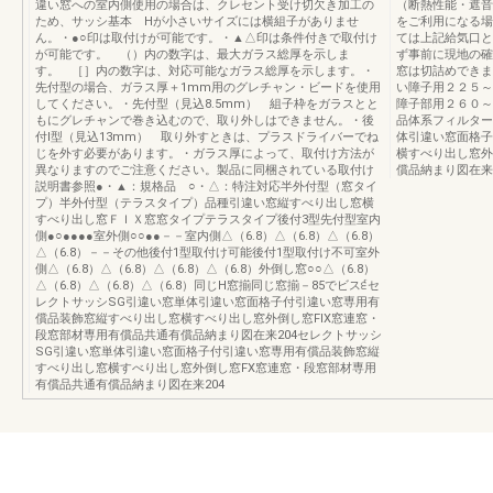
違い窓への室内側使用の場合は、クレセント受け切欠き加工の
（断熱性能・遮音
ため、サッシ基本 Hが小さいサイズには横組子がありませ
をご利用になる場
ん。・●○印は取付けが可能です。・▲△印は条件付きで取付け
ては上記給気口と
が可能です。 （）内の数字は、最大ガラス総厚を示しま
ず事前に現地の確
す。 ［］内の数字は、対応可能なガラス総厚を示します。・
窓は切詰めできま
先付型の場合、ガラス厚＋1mm用のグレチャン・ビードを使用
い障子用２２５～
してください。・先付型（見込8.5mm） 組子枠をガラスとと
障子部用２６０～
もにグレチャンで巻き込むので、取り外しはできません。・後
品体系フィルター
付Ⅰ型（見込13mm） 取り外すときは、プラスドライバーでね
体引違い窓面格子
じを外す必要があります。・ガラス厚によって、取付け方法が
横すべり出し窓外
異なりますのでご注意ください。製品に同梱されている取付け
償品納まり図在来2
説明書参照●・▲：規格品 ○・△：特注対応半外付型（窓タイ
プ）半外付型（テラスタイプ）品種引違い窓縦すべり出し窓横
すべり出し窓ＦＩＸ窓窓タイプテラスタイプ後付3型先付型室内
側●○●●●●室外側○○●●－－室内側△（6.8）△（6.8）△（6.8）
△（6.8）－－その他後付1型取付け可能後付1型取付け不可室外
側△（6.8）△（6.8）△（6.8）△（6.8）外倒し窓○○△（6.8）
△（6.8）△（6.8）△（6.8）同じH窓揃同じ窓揃－85でビス੬セ
レクトサッシSG引違い窓単体引違い窓面格子付引違い窓専用有
償品装飾窓縦すべり出し窓横すべり出し窓外倒し窓FIX窓連窓・
段窓部材専用有償品共通有償品納まり図在来204セレクトサッシ
SG引違い窓単体引違い窓面格子付引違い窓専用有償品装飾窓縦
すべり出し窓横すべり出し窓外倒し窓FX窓連窓・段窓部材専用
有償品共通有償品納まり図在来204