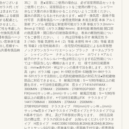
合がございま
35ご 注 意●浴室にご使用の場合は、必ず浴室用部品セットを
ガラス代（ガ
ご使用ください。浴室部品セットをご使用の際でも、シャワー
は含まれてお
水など大量の水が直接かかることのないようご注意ください。
接触による破損
漏水の原因となるおそれがあります。●組子・換気窓・面格子取
する配慮とし
付可否 共通有償品ページ参照使用対象 木造主材質 本体 アルミ
させました。
形材 アングル 硬質塩ビ材使用可能ガラス厚 単板ガラス2mm〜
て性を考慮した
8mmまで対応（ガラス溝幅14mm）基本性能 断熱性能 開口部
ー付換気窓共通
の熱貫流率・開口部の日射熱取得率は、巻末の断熱性能につい
通有償品ページ
てをご参照ください。（ ）内は旧等級を示す 耐風圧性 S-
違い窓単体引違
3（160）等級 気密性 A-4（2）等級 水密性 W-4（35）等級 遮音
出し窓横すべ
性 等級2（住宅性能表示） …住宅型式性能認定による出荷形態
品共通有償品納
ノックダウンカラーバリエーション ブラック オータムブラウ
ン シャイングレー ナチュラルシルバー ホワイト ※アルミ
組子のナチュラルシルバー色は特注になります右記性能につい
ては一部該当しない機種があります。仕 様寸法特注範囲単
位：mm●表中のH・Wはサッシの基本寸法を表します。ガラス
高（gh）ガラス幅（gw）H−59区分窓W−53枚数1H−84テラス
W−531ガラス寸法割出し公式防犯建物部品の対応方法●防犯建物
部品に対応できません。0 耐風圧性能：Sー1(80)等級以上の範
囲を示す。※寸法特注範囲はFIX 窓タイプ14161691MAX：
3000MIN：270MAX：2500MIN：270B992GP0001 窓タイプ
FIX(mm)サッシW→(mm)↑サッシH0 耐風圧性能：Sー1(80)等
級以上の範囲を示す。※寸法特注範囲はFIX テラスタイプ
14411708MAX：3000MIN：270MAX：2500MIN：
270B992GP0002 テラスタイプ FIX(mm)サッシW→(mm)↑
サッシH●窓タイプ●テラスタイプ※窓タイプとテラスタイプでは
H基本寸法の 押え、及び下枠形状が異なります。 (特注品発
注の際は窓、テラスの区分を必ず お知らせください)テラスタ
イプ H窓タイプ H40C338G10005在来204在来204在来204セ
レクトサッシSG引違い窓単体引違い窓面格子付引違い窓専用有