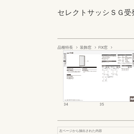
セレクトサッシＳＧ受発注資料
品種特長
装飾窓
FIX窓
34
35
左ページから抽出された内容