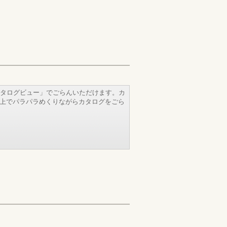
タログビュー」でごらんいただけます。カ
b上でパラパラめくりながらカタログをごら