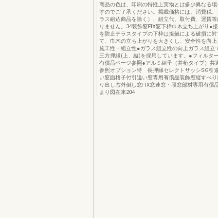
商品の色は、印刷の特性上実物とは多少異なる場
すのでご了承ください。掲載価格には、消費税、
ラス組込商品を除く）、組立代、取付費、運賃等
りません。34装飾窓FIX窓下枠巾木立ち上がり●
を防止テラスタイプの下枠は接触による破損に対
て、巾木の立ち上がりを大きくし、安全性を向上
施工性・組立性●ガラス組立性の向上ガラス組立
三方押縁(上、縦)を採用しています。●フィルタ
有償品ページ参照●アルミ組子（井桁タイプ）共
参照オプション特 長押縁セレクトサッシSG引
い窓面格子付引違い窓専用有償品装飾窓縦すべり
り出し窓外倒し窓FIX窓連窓・段窓部材専用有償
まり図在来204