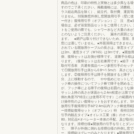
商品の色は、印刷の特性上実物とは多少異なる場
すのでご了承ください。掲載価格には、消費税、
ラス組込商品を除く）、組立代、取付費、運賃等
りません。32装飾窓外倒し窓開放用引手（壁に
ー付き）復帰用引手（オプション）ご 注 意●
場合は、必ず浴室部品セットをご使用ください。
トをご使用の際でも、シャワー水など大量の水が
とのないようご注意ください。 漏水の原因とな
ます。 ●網戸は取り付けできないため、普段、
窓には適していません。●外面清掃はできません
されている開放用ケーブルの長さは、単窓タイプ（
は2m、連窓タイプ（W165）は3mです。●開放
側、復帰セットは左側が標準です。 逆勝手仕様
ります。（復帰セットは左右兼用です）●組子・
取付可否表 共通有償品ページ参照引手のセッテ
て①開放用引手は床から0.8〜1.5mの 高さに
します。②復帰用引手は障子を開放すると障子 
分、上に移動するので、 やや低めにセットして
ック棒の操作についてフック棒で障子を閉めるこ
が、フック棒による障子の復帰は右図のような操
サッシ上枠の高さが床面から2.4m程度が上限で
倒れ角度75°特注には使用不可です）この範囲内
け操作性のよい復帰セットをおすすめします。SH0.
放用引手復帰用引手60°2.4m以内フック棒使用
ー排煙錠復帰セット（オプション）特 長特注対
引手内観左タイプ●オイレス工業（株）のオペレー
80」対応品※オペレーター本体の手配、及び取付
なります。排煙仕様●開放用の引手を引くとダン
で、 障子が外側に倒れる排煙仕様の外倒し窓で
ー、排煙錠はグレーのみとなります）●開放用引