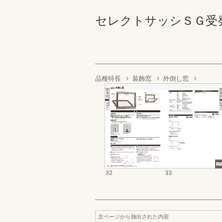
セレクトサッシＳＧ受発注資料
品種特長
装飾窓
外倒し窓
32
33
左ページから抽出された内容