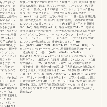
合がございま
33使用対象 木造主材質 本体 アルミ形材 アングル 硬質塩ビ材 排
ガラス代（ガ
煙錠 AES樹脂、鋼板、他 ダンパー 鋼材、ステンレス、他 丁番
は含まれてお
ステンレス 復帰セット AAS樹脂、ステンレス、他 フック棒 硬
使用するホルダ
質塩ビ材、亜鉛ダイカスト、他使用可能ガラス厚 単板ガラス
浴室にご使用の
2mm〜8mmまで対応 （ガラス溝幅11mm）基本性能 断熱性能
浴室部品セッ
開口部の熱貫流率・開口部の日射熱取得率は、巻末の断熱性能
直接かかるこ
についてをご参照ください。（ ）内は旧等級を示す 耐風圧性
る恐れがあり
S-3（160）等級 気密性 A-4（2）等級 水密性 W-4（35）等級 遮
開けておきたい
音性 等級2（住宅性能表示） …住宅型式性能認定による出荷形態
。●本体に同梱
ノックダウンカラーバリエーション ブラック オータムブラウ
W074以下）
ン シャイングレー ナチュラルシルバー ホワイト右記性能
用引手は内観右
については一部該当しない機種があります。(mm)
は特注対応とな
(mm)0MIN：440810MIN：489729MAX：800MAX：890サッシ
換気窓・面格子
W→↑サッシH6.8mmガラスガラス重量限界曲線開放角度75°
ィングについ
（特注対応）(mm)(mm)0MIN：440MIN：450MAX：
なるようにセット
800MAX：890サッシW→↑サッシH※このグラフは単窓タイプの
高さ（SH）
制限を示す。 連窓タイプは単窓に換算してください。 ＜2連
おきます。フ
窓の場合＞ W=（連窓のサッシ総Wー5）／2開放角度60°
とも可能です
（標準仕様）仕 様防犯建物部品の対応方法●防犯建物部品に対
作になるので
応できません。寸法特注範囲単位：mm2連窓単窓H−1362ガラ
す。（ただし、
ス高（gh）ガラス幅（gw）枚数区分W／2−124.5Wー1221●表中
でも、できるだ
のH・Wはサッシの基本寸法を表します。ガラス寸法割出し割出
8∼1.5m開
し公式在来204在来204セレクトサッシSG引違い窓単体引違い窓
範囲外観ダンパ
面格子付引違い窓専用有償品装飾窓縦すべり出し窓横すべり出
応●本体開放用
し窓外倒し窓FIX窓連窓・段窓部材専用有償品共通有償品納まり
ター「SL-
図在来204
け工事は別途と
パーの働き
す。（ダンパ
手最大4連窓ま