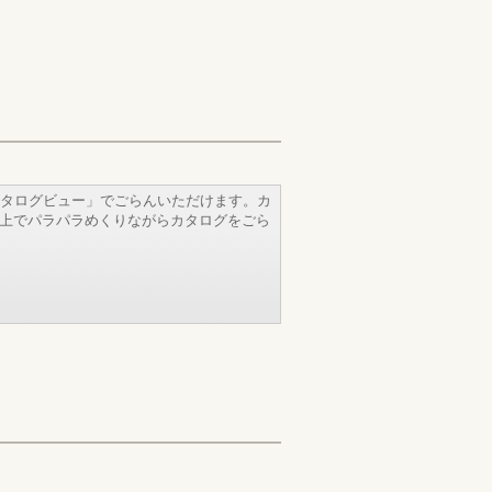
タログビュー」でごらんいただけます。カ
b上でパラパラめくりながらカタログをごら