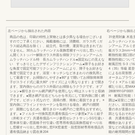
左ページから抽出された内容
右ページから抽出
商品の色は、印刷の特性上実物とは多少異なる場合がございま
31使用対象 木造
すのでご了承ください。掲載価格には、消費税、ガラス代（ガ
ムラッチハンドル
ラス組込商品を除く）、組立代、取付費、運賃等は含まれてお
ンアーム アルミ
りません。30カムラッチハンドル装飾窓横すべり出し窓いった
板ガラス2mm〜
ん開くストッパー解除ガラス外面を掃除フリクションアームカ
断熱性能 開口部
ムラッチハンドル特 長カムラッチハンドル●固定ねじの見えな
断熱性能について
い すっきりとしたデザインフリクションアーム●障子をお好き
耐風圧性 S-3（1
な角度で固定可能フリクションアームにより、障子をお好きな
4（35）等級 遮
角度で固定できます。浴室・キッチンなど水まわりの換気用と
による出荷形態 
して最適です。お掃除のしやすさ●80°まで開いてお掃除簡単障
オータムブラウン
子がスライド式に最大80°（サイズにより異なります）まで開き
ワイト ※アルミ
ます。室内側からのガラス外面のお掃除もラクラクです。オプ
横辷り出し窓MAX：
ション●横引きロール網戸網戸を使用しない時はスッキリと収納
280B991GP0
できます。●開き網戸左右どちらかを吊元にして室内側に開く網
H 耐風圧性能：
戸です。ピボット式なので、清掃の際、簡単に着脱できます。※
囲は●浴室にご使
室内側にブラインドやカーテンを取付ける場合、網戸の開閉
ださい。浴室部品
が 困難になるため、横引きロール網戸のご使用をおすすめし
量の水が直接かか
ます。●フィルター付換気窓共通有償品ページ参照●アルミ組子
因となるおそれが
（井桁タイプ）共通有償品ページ参照セレクトサッシSG引違い
表 共通有償品ペ
窓単体引違い窓面格子付引違い窓専用有償品装飾窓縦すべり出
機種があります。
し窓横すべり出し窓外倒し窓FIX窓連窓・段窓部材専用有償品共
室などの高温多湿
通有償品納まり図在来204
能の耐用期間が居