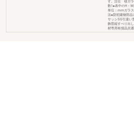
す。注仕 様ガラス
数1●表中のH・
単位：mmガラス
法●防犯建物部品
サッシSG引違い
飾窓縦すべり出し
材専用有償品共通