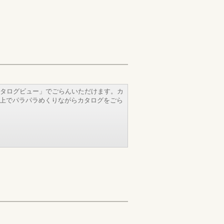
タログビュー」でごらんいただけます。カ
b上でパラパラめくりながらカタログをごら