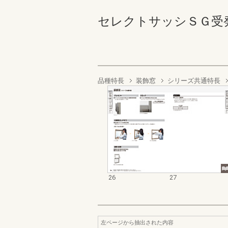
セレクトサッシＳＧ受発注資料
品種特長
装飾窓
シリーズ共通特長
26
27
左ページから抽出された内容