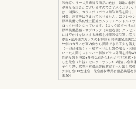
装飾窓シリーズ共通特長商品の色は、印刷の特性
少異なる場合がございますのでご了承ください。
は、消費税、ガラス代（ガラス組込商品を除く）
付費、運賃等は含まれておりません。26クレセン
標準装備で防犯性に配慮カムラッチハンドル＋サ
ロック仕様となっています。2ロック縦すべり出
標準装備品種＞サブロック（内観右側）クレセン
には空かけを防止する機構を標準装備引違い窓共
参照●室外側のガラスのお掃除も簡単開閉形態に
外側のガラスが室内側から掃除できる工夫を備え
（一部品種除く）＜横すべり出し窓の場合＞お掃
いったん開くストッパー解除ガラス外面を掃除●
性的な窓を演出●多彩な組み合わせが可能連窓・
し窓段窓（外観）セレクトサッシSG引違い窓単
子付引違い窓専用有償品装飾窓縦すべり出し窓横
外倒し窓FIX窓連窓・段窓部材専用有償品共通有
来204