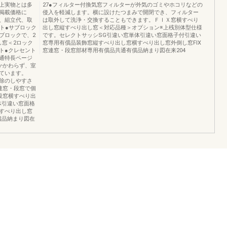
上実物とは多
27●フィルター付換気窓フィルターが外気のゴミやホコリなどの
掲載価格に
侵入を軽減します。横に設けたつまみで開閉でき、フィルター
、組立代、取
は取外して洗浄・交換することもできます。ＦＩＸ窓横すべり
ト●サブロック
出し窓縦すべり出し窓＜対応品種＞オプション※上桟別体型仕様
ブロックで、2
です。セレクトサッシSG引違い窓単体引違い窓面格子付引違い
し窓＜2ロック
窓専用有償品装飾窓縦すべり出し窓横すべり出し窓外倒し窓FIX
ト●クレセント
窓連窓・段窓部材専用有償品共通有償品納まり図在来204
通特長ページ
かかわらず、室
ています。
除のしやすさ
連窓・段窓で個
段窓横すべり出
体引違い窓面格
すべり出し窓
償品納まり図在