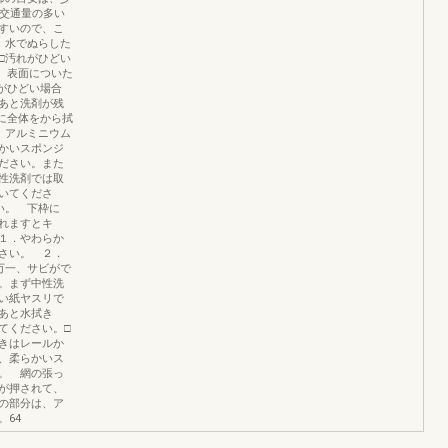
や交通量の多い
すいので、こ
 水でぬらした
□汚れがひどい
、表面についた
がひどい場合
あと洗剤が残
に全体をから拭
 アルミニウム
かいスポンジ
ださい。また
性洗剤では取
いてくださ
い。 下枠に
れますとキ
１．やわらか
さい。 ２．
万一、サビがで
。まず中性洗
い紙ヤスリで
あと水拭き
てください。□
きはレールか
、柔らかいス
。 網の張っ
が押されて、
の部分は、ア
64