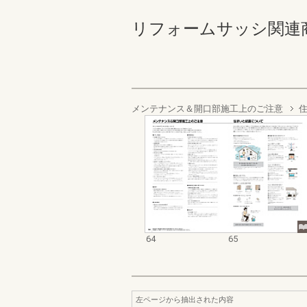
リフォームサッシ関連商品 6
メンテナンス＆開口部施工上のご注意
64
65
左ページから抽出された内容