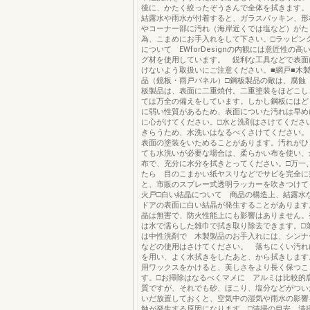
後に、かたく絞ったぞうきんで全体を拭きます。
結露水や雨水が付着すると、ガラスパッキン、形
やコーナー部に汚れ（海岸近くでは塩など）がた
為、こまめにお手入れをして下さい。□ラッピン
について EWforDesignの内観には意匠性の
グ材を使用しています。 鋭利な工具などで表面
けないよう取扱いにご注意ください。■網戸■木製
品（鏡板・雨戸パネル）□鋼板製品の敵は、腐蝕
板製品は、表面に二重焼付。二重塗装をほどこし
ては万全の備えをしています。しかし鋼板にはど
に弱い性質があるため、表面についた汚れは早め
に心がけてください。□水と洗剤はさけてくださ
きらうため、水洗いはなるべくさけてください。
表面の塗装をいためることがあります。汚れがひ
ても水洗いが必要な場合は、柔らかい布を使い、
布で、充分に水分を拭きとってください。□万一
たら 目のこまかい紙ヤスリなどでサビを完全に
と、市販のスプレー式透明ラッカーを吹きつけて
火戸□白い結晶について 商品の構造上、結露水
ドアの表面に白い結晶が発生することがあります
晶は無害で、防火性能上にも影響はありません。
は水で濡らした雑巾で拭き取り除去できます。□
は中性洗剤で 木製製品のお手入れには、シンナ
などの使用はさけてください。 落ちにくい汚れ
を用い、よく水拭きをしたあと、から拭きします
用ワックスをかけると、美しさをより長く保つこ
す。□お掃除はなるべくマメに アルミは比較的
質ですが、それでも砂、ほこり、塩分などがつい
いだ放置しておくと、空気中の湿気や雨水の影響
蝕が発生する原因になります。□清掃の目安 清