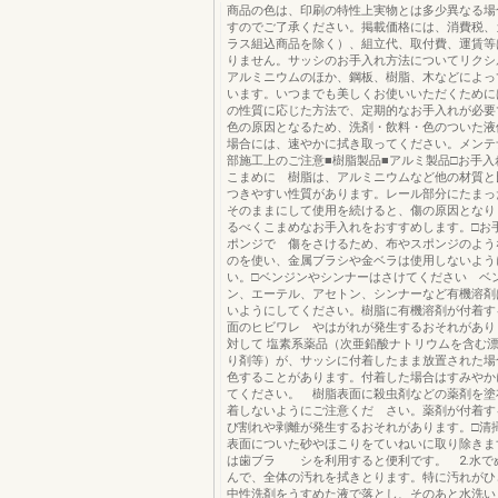
商品の色は、印刷の特性上実物とは多少異なる場
すのでご了承ください。掲載価格には、消費税、
ラス組込商品を除く）、組立代、取付費、運賃等
りません。サッシのお手入れ方法についてリクシ
アルミニウムのほか、鋼板、樹脂、木などによっ
います。いつまでも美しくお使いいただくために
の性質に応じた方法で、定期的なお手入れが必要
色の原因となるため、洗剤・飲料・色のついた液
場合には、速やかに拭き取ってください。メンテ
部施工上のご注意■樹脂製品■アルミ製品□お手入
こまめに 樹脂は、アルミニウムなど他の材質と
つきやすい性質があります。レール部分にたまっ
そのままにして使用を続けると、傷の原因となり
るべくこまめなお手入れをおすすめします。□お
ポンジで 傷をさけるため、布やスポンジのよう
のを使い、金属ブラシや金ベラは使用しないよう
い。□ベンジンやシンナーはさけてください ベ
ン、エーテル、アセトン、シンナーなど有機溶
いようにしてください。樹脂に有機溶剤が付着す
面のヒビワレ やはがれが発生するおそれがあり
対して 塩素系薬品（次亜鉛酸ナトリウムを含む
り剤等）が、サッシに付着したまま放置された場
色することがあります。付着した場合はすみやか
てください。 樹脂表面に殺虫剤などの薬剤を塗
着しないようにご注意くだ さい。薬剤が付着す
び割れや剥離が発生するおそれがあります。□清掃
表面についた砂やほこりをていねいに取り除きま
は歯ブラ シを利用すると便利です。 2.水で
んで、全体の汚れを拭きとります。特に汚れがひ
中性洗剤をうすめた液で落とし、そのあと水洗いし