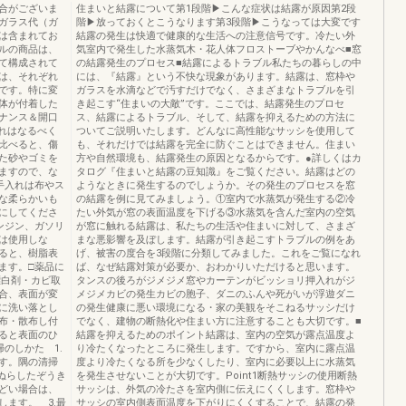
合がございま
住まいと結露について第1段階▶こんな症状は結露が原因第2段
ガラス代（ガ
階▶放っておくとこうなります第3段階▶こうなっては大変です
は含まれてお
結露の発生は快適で健康的な生活への注意信号です。冷たい外
ルの商品は、
気室内で発生した水蒸気木・花人体フロストーブやかんなべ■窓
て構成されて
の結露発生のプロセス■結露によるトラブル私たちの暮らしの中
は、それぞれ
には、『結露』という不快な現象があります。結露は、窓枠や
です。特に変
ガラスを水滴などで汚すだけでなく、さまざまなトラブルを引
体が付着した
き起こす“住まいの大敵”です。ここでは、結露発生のプロセ
ナンス＆開口
ス、結露によるトラブル、そして、結露を抑えるための方法に
れはなるべく
ついてご説明いたします。どんなに高性能なサッシを使用して
比べると、傷
も、それだけでは結露を完全に防ぐことはできません。住まい
た砂やゴミを
方や自然環境も、結露発生の原因となるからです。●詳しくはカ
ますので、な
タログ『住まいと結露の豆知識』をご覧ください。結露はどの
手入れは布やス
ようなときに発生するのでしょうか。その発生のプロセスを窓
な柔らかいも
の結露を例に見てみましょう。①室内で水蒸気が発生する②冷
にしてくださ
たい外気が窓の表面温度を下げる③水蒸気を含んだ室内の空気
ンジン、ガソリ
が窓に触れる結露は、私たちの生活や住まいに対して、さまざ
剤は使用しな
まな悪影響を及ぼします。結露が引き起こすトラブルの例をあ
ると、樹脂表
げ、被害の度合を3段階に分類してみました。これをご覧になれ
ます。□薬品に
ば、なぜ結露対策が必要か、おわかりいただけると思います。
漂白剤・カビ取
タンスの後ろがジメジメ窓やカーテンがビッショリ押入れがジ
合、表面が変
メジメカビの発生カビの胞子、ダニのふんや死がいが浮遊ダニ
に洗い落とし
の発生健康に悪い環境になる・家の美観をそこねるサッシだけ
布・散布し付
でなく、建物の断熱化や住まい方に注意することも大切です。■
ると表面のひ
結露を抑えるためのポイント結露は、室内の空気が露点温度よ
のしかた 1.
り冷たくなったところに発生します。ですから、室内に露点温
す。隅の清掃
度より冷たくなる所を少なくしたり、室内に必要以上に水蒸気
ぬらしたぞうき
を発生させないことが大切です。Point1断熱サッシの使用断熱
どい場合は、
サッシは、外気の冷たさを室内側に伝えにくくします。窓枠や
ます。 3.最
サッシの室内側表面温度を下がりにくくすることで、結露の発