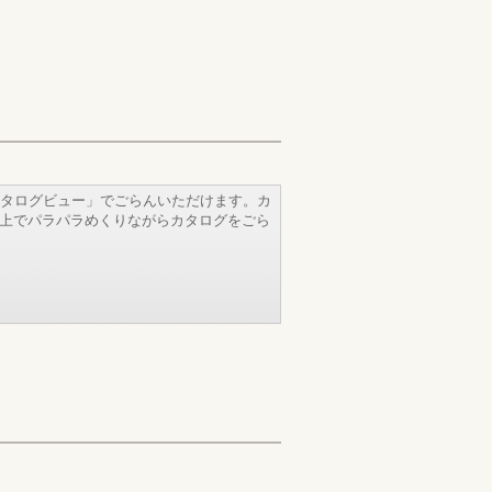
タログビュー」でごらんいただけます。カ
b上でパラパラめくりながらカタログをごら