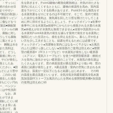
 ・サッシに
生を防ぎます。Point2建物の断熱化断熱材は、外気の冷たさを
材の合わせ目
室内に伝えにくくするとともに、建物の保温性を高め、室内温
まりやすい
度を下がりにくくする効果があります。Point3十分な換気をす
グ製品の取扱い
る水蒸気量をゼロにするのは不可能です。そこで、室内で発生
高い樹脂ラッピン
した余分な水蒸気は、換気扇を回したり窓を開けたりしてこま
に傷などをつ
めに外に排出するようにしましょう。チェックポイント●炊事や
製品■鋼板製
食事中に出る水蒸気●就寝中にからだから発散される大量の水蒸
 リクシルの鋼
気●鉢植えが出す水蒸気も無視できません●浴室や洗面所から出
、腐蝕に対し
る水蒸気Point4水蒸気の発生を減らす室内で発生する水蒸気に
うしても腐蝕
無関心だった生活から、発生を抑える生活へ。暮らし方や住ま
に落とすよう
い方を少し工夫することも、結露を抑えるためには必要です。
い 鋼板は水を
チェックポイント●洗濯物を室内にはなるべく干さない●お風呂
また洗剤は、
のふたは開けっ放しにしない●加湿器のご使用は控えめに●密閉
どく、どうし
型の暖房器※（FFストーブなど）や水蒸気が発生しない暖房器
最後に乾いた
（エアコン、電気ストーブなど）を使う※密閉型暖房器：燃焼ガ
、サビが発生し
スを室内に放出させない暖房器のことです。水蒸気の発生源は
落としたあ
たくさんあります。窓の表面温度が露点温度※より低い時、窓の
ください。■防
表面に結露が発生します。※露点温度：室内の空気に含まれる水
などにより窓や
蒸気は、温度が一定以下になると結露しはじめます。 その時
。この白い結
の温度を露点温度といいます。冷気冷気冷気暖気暖気冷気水蒸
発生した場合
気加湿器FFストーブお風呂のふたを閉める密閉型暖房機※加湿器
落ちにくい汚れ
の使用は控えめに65
ー、ベンジン
には中性洗剤
。 なお、床
とができま
腐蝕しにくい材
たまま長いあ
を受けて、腐
掃の目安は、少