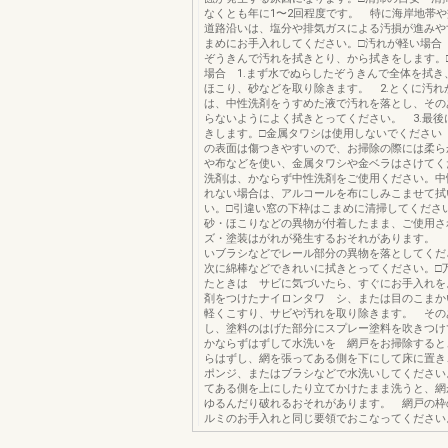
なくとも年に1〜2回程度です。 特に海岸地帯
道路沿いは、塩分や排気ガスによる汚損が進みや
まめにお手入れしてください。□汚れが軽い場合
ぞうきんで汚れを拭きとり、から拭きをします。
場合 1.まず水でぬらしたぞうきんで全体を拭き
ほこり、砂などを取り除きます。 2.とくに汚れ
は、中性洗剤をうすめた液で汚れを落とし、その
らないようによく拭きとってください。 3.最後
きします。□金属タワシは使用しないでください
の表面は傷つきやすいので、お掃除の際には柔ら
や布などを使い、金属タワシや金ベラはさけてく
洗剤は、かならず中性洗剤をご使用ください。中
れない場合は、アルコールを布にしみこませて拭
い。□引違い窓の下枠はこまめに清掃してくださ
砂・ほこりなどの異物が付着したまま、ご使用さ
ズ・塗装はがれが発生するおそれがあります。 
いブラシなどでレール部分の異物を落としてくだ
次に綿棒などできれいに拭きとってください。□
たときは サビに気づいたら、すぐにお手入れを
剤をつけたナイロンタワ シ、または目のこまか
軽くこすり、サビや汚れを取り除きます。 その
し、塗料のはげた部分にスプレー塗料を吹きつけ
かならずはずして水洗いを 網戸をお掃除すると
らはずし、網を張ってある側を下にして床に置き
ポンジ、またはブラシなどで水洗いしてください
てある側を上にしたり立てかけたまま洗うと、網
ゆるんだり破れるおそれがあります。 網戸の枠
ルミのお手入れと同じ要領でおこなってください。