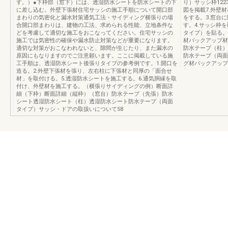
す。）●下枠部（窓下）には、透湿防水シートを防水シートの下
り）サッシ枠122
に差し込む。外壁下張材住宅サッシの施工手順について開口部
図を掲載7.外壁
まわりの気密化と漏水対策通気工法・サイディング横張りの場
をする。3.窓台
合開口部まわりは、建物の工法、求められる性能、立地条件な
す。4.サッシ枠
どを考慮して適切な施工をおこなってください。住宅サッシの
タイプ）を貼る。
施工では気密性の確保や漏水防止対策などが重要になります。
材バックアップ材
適切な対策がおこなわれないと、隙間が生じたり、また漏水の
防水テープ（柱）
原因にもなりますのでご注意願います。ここに掲載している施
防水テープ（両面
工手順は、透湿防水シート後張りタイプの参考例です。1.開口を
グ材バックアップ
造る。2.外壁下張材を張り、左右柱に下張材と同厚の「面合せ
材」を取付ける。5.透湿防水シートを施工する。6.通気胴縁を取
付け、外壁材を施工する。（横張りサイディングの例）断面詳
細（下枠）断面詳細（縦枠）（窓台）防水テープ（先張）防水
シート透湿防水シート（柱）透湿防水シート防水テープ（両面
タイプ）サッシ・ドアの取扱いについて58