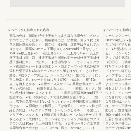
左ページから抽出された内容
右ページから抽出
商品の色は、印刷の特性上実物とは多少異なる場合がございま
シーリングシーリ
すのでご了承ください。掲載価格には、消費税、ガラス代（ガ
300mm以上）
ラス組込商品を除く）、組立代、取付費、運賃等は含まれてお
台に向けて折り込
りません。間隔500mm以下重なりしろ90mm以上重なりしろ
る。●外壁材小口
150mm以上見付45mm以上見付45mm以上見付45mm以上外
る。 （シーリン
壁下張材（開 口）外壁下張材と同厚の面合せ材外壁下張材外
アップ材を充填し
壁下張材防水テープ防水シート透湿防水シートサイディングボ
（①②③）に防水
ード透湿防水シート透湿防水シート防水テープハクリ紙外壁下
打ちフィンを覆う
張材外壁下張材●防水テープのハクリ紙をはがして その上から
プはサッシ釘打
貼る。※防水テープ周辺は、シートにシワが 生じないように丁
ラップするように
寧に施工する。●シート重ねしろは縦90mm以上、 横150mm
（④）に防水テー
以上を目安とする。●複層ガラス入サッシの重量は単板ガラス用
ようにサッシ枠に
サッシの約2倍。 荷重を支えるため、 ・間柱、まぐさ、窓
分およびサッシ枠
台の見付は45mm以上とする。 ・間柱は間隔500mm以下で
つけて、ピンホー
配置する。●柱・間柱のピッチで通気胴縁を施工する。 （窓
になされている場
上、窓下の気流を妨げないように）●サッシ枠周囲四方に胴縁を
なり部分はハクリ
付ける。 →胴縁は上は横通し、下は縦通し。 ※サッシ枠と胴
は、サッシ下枠の
縁との間は、バックアップ材・シーリングしろを 考慮した
図①）。窓台端部
クリアランスをとる。●胴縁で透湿防水シートと防水テープを押
200mm以上柱
さえるように取付ける。サッシ枠とサイディング端部とのクリ
圧着）窓台先張防
アランスは10mm以上を目安とする。（日本シーリング工事業
ランスを均等にと
協同組合連合会では、巾：10mm、深さ：8mmとしていま
水テープは幅75