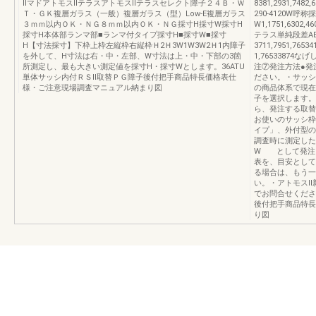
ⅡマドアトモスⅡテラスアトモスⅡテラスセレクト障子２４Ｂ・Ｗ
8381,2931,7482,6
Ｔ・ＧＫ複層ガラス（一般）複層ガラス（型）Low-E複層ガラス
290-4120W呼称
３ｍｍ以内ＯＫ・ＮＧ８ｍｍ以内ＯＫ・ＮＧ採寸H採寸W採寸H
W1,1751,6302,4
採寸H本体部ランマ部■ランマ付タイプ採寸H■採寸W■採寸
テラス単純段差ABテ
H【寸法採寸】下枠上枠左縦枠右縦枠Ｈ2Ｈ3W1W3W2Ｈ1内障子
3711,7951,76
を外して、H寸法は右・中・左部、W寸法は上・中・下部の3箇
1,7653387
所測定し、最も大きい測定値を採寸H・採寸Wとします。36ATU
注⑦発注方法●発
単体サッシ内付ＲＳⅡ取替ＰＧ障子後付把手商品特長価格表仕
ださい。・サッシ
様・ご注意現場調査マニュアル納まり図
の商品体系で現在
子を選択します。
ら、発注する取替
お使いのサッシ枠
イプ」、外付型の
調査時に測定した
W として発注
表を、目安として
る場合は、もう一
い。・アトモスⅡ
でお問合せくださ
後付把手商品特長
り図