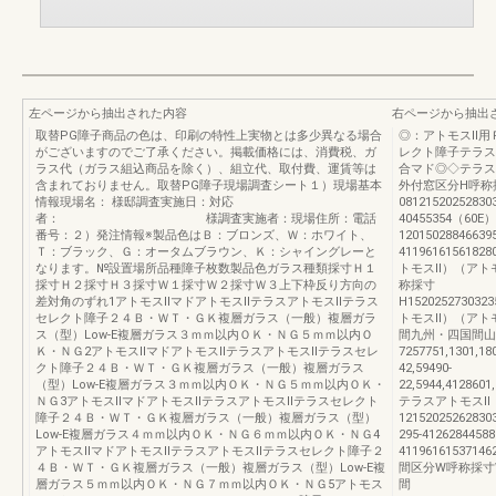
左ページから抽出された内容
右ページから抽出
取替PG障子商品の色は、印刷の特性上実物とは多少異なる場合
◎：アトモスⅡ用
がございますのでご了承ください。掲載価格には、消費税、ガ
レクト障子テラス
ラス代（ガラス組込商品を除く）、組立代、取付費、運賃等は
合マド◎◇テラス
含まれておりません。取替PG障子現場調査シート１）現場基本
外付窓区分H呼称
情報現場名： 様邸調査実施日：対応
0812152025283
者： 様調査実施者：現場住所：電話
40455354（60E）6
番号：２）発注情報※製品色はＢ：ブロンズ、Ｗ：ホワイト、
120150288466395
Ｔ：ブラック、Ｇ：オータムブラウン、Ｋ：シャイングレーと
41196161561828
なります。№設置場所品種障子枚数製品色ガラス種類採寸Ｈ１
トモスⅡ）（アト
採寸Ｈ２採寸Ｈ３採寸Ｗ１採寸Ｗ２採寸Ｗ３上下枠反り方向の
称採寸
差対角のずれ1アトモスⅡマドアトモスⅡテラスアトモスⅡテラス
H15202527303235
セレクト障子２４Ｂ・ＷＴ・ＧＫ複層ガラス（一般）複層ガラ
トモスⅡ）（アト
ス（型）Low-E複層ガラス３ｍｍ以内ＯＫ・ＮＧ５ｍｍ以内Ｏ
間九州・四国間山
Ｋ・ＮＧ2アトモスⅡマドアトモスⅡテラスアトモスⅡテラスセレ
7257751,1301,180
クト障子２４Ｂ・ＷＴ・ＧＫ複層ガラス（一般）複層ガラス
42,59490-
（型）Low-E複層ガラス３ｍｍ以内ＯＫ・ＮＧ５ｍｍ以内ＯＫ・
22,5944,4128601,
ＮＧ3アトモスⅡマドアトモスⅡテラスアトモスⅡテラスセレクト
テラスアトモスⅡ
障子２４Ｂ・ＷＴ・ＧＫ複層ガラス（一般）複層ガラス（型）
121520252628303
Low-E複層ガラス４ｍｍ以内ＯＫ・ＮＧ６ｍｍ以内ＯＫ・ＮＧ4
295-41262844588
アトモスⅡマドアトモスⅡテラスアトモスⅡテラスセレクト障子２
411961615371462
４Ｂ・ＷＴ・ＧＫ複層ガラス（一般）複層ガラス（型）Low-E複
間区分W呼称採寸
層ガラス５ｍｍ以内ＯＫ・ＮＧ７ｍｍ以内ＯＫ・ＮＧ5アトモス
間