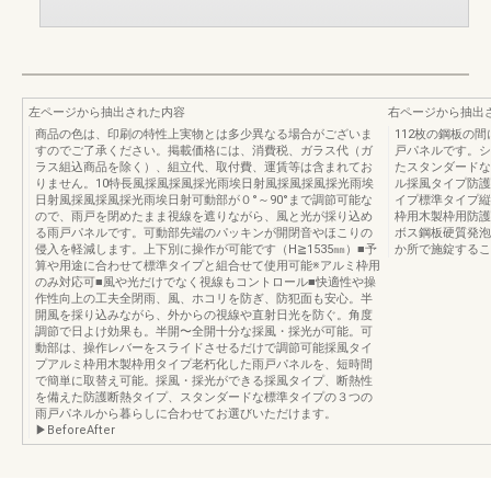
左ページから抽出された内容
右ページから抽出
商品の色は、印刷の特性上実物とは多少異なる場合がございま
112枚の鋼板の
すのでご了承ください。掲載価格には、消費税、ガラス代（ガ
戸パネルです。シ
ラス組込商品を除く）、組立代、取付費、運賃等は含まれてお
たスタンダードな
りません。10特長風採風採風採光雨埃日射風採風採風採光雨埃
ル採風タイプ防護
日射風採風採風採光雨埃日射可動部が０°～90°まで調節可能な
イプ標準タイプ縦
ので、雨戸を閉めたまま視線を遮りながら、風と光が採り込め
枠用木製枠用防護
る雨戸パネルです。可動部先端のパッキンが開閉音やほこりの
ボス鋼板硬質発泡
侵入を軽減します。上下別に操作が可能です（H≧1535㎜）■予
か所で施錠するこ
算や用途に合わせて標準タイプと組合せて使用可能※アルミ枠用
のみ対応可■風や光だけでなく視線もコントロール■快適性や操
作性向上の工夫全閉雨、風、ホコリを防ぎ、防犯面も安心。半
開風を採り込みながら、外からの視線や直射日光を防ぐ。角度
調節で日よけ効果も。半開〜全開十分な採風・採光が可能。可
動部は、操作レバーをスライドさせるだけで調節可能採風タイ
プアルミ枠用木製枠用タイプ老朽化した雨戸パネルを、短時間
で簡単に取替え可能。採風・採光ができる採風タイプ、断熱性
を備えた防護断熱タイプ、スタンダードな標準タイプの３つの
雨戸パネルから暮らしに合わせてお選びいただけます。
▶BeforeAfter