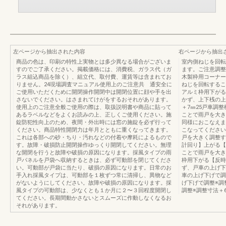
左ページから抽出された内容
右ページから抽出
商品の色は、印刷の特性上実物とは多少異なる場合がございま
室内側ねじを回転
すのでご了承ください。掲載価格には、消費税、ガラス代（ガ
ます。ご注意調整
ラス組込商品を除く）、組立代、取付費、運賃等は含まれてお
木製枠用コーナー
りません。24現場調査マニュアル使用上のご注意共 通安全に
ねじを回転するこ
ご使用いただくために開閉操作開閉中は開閉位置に顔や手を出
アルミ枠用下がる
さないでください。はさまれてけがをするおそれがあります。
かず、上下桟の上
使用上のご注意全般ご使用の際は、取扱説明書や商品に貼って
＋7㎜25戸車調
あるラベルなどをよくお読みの上、正しくご使用ください。施
ことで雨戸を大き
錠防犯性向上のため、夜間・外出時には窓の施錠を必ず行って
同様におこなえま
ください。商品特性開閉力は年月とともに重くなってきます。
こなってください
これは各部への砂・ちり・汚れなどの付着や摩耗によるもので
戸を大きく調整す
す。故障・破損防止開閉操作ゆっくり開閉してください。無理
計回り】上がる【
な開閉を行うと故障や破損の原因になります。採風タイプの雨
ことで雨戸を大き
戸パネルを戸袋へ収納するときは、必ず可動部を閉じてくださ
枠用下がる【反時
い。可動部が戸袋に当たり、破損の原因になります。日常のお
ず、戸車の上げ下
手入れ採風タイプは、可動部を１枚ずつ常に清掃し、異物など
車の上げ下げで調
がないようにしてください。故障や破損の原因になります。採
げ下げで調整※調
風タイプの可動部は、少なくとも１か月に２〜３回程度開閉し
調整※調整寸法＋
てください。長期間動かさないとスムーズに作動しなくなるお
それがあります。