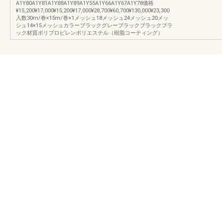
A1Y80A1Y81A1Y88A1Y89A1Y55A1Y66A1Y67A1Y78価格
¥15,200¥17,000¥15,200¥17,000¥28,700¥60,700¥130,000¥23,300
入数30m/巻×15m/巻×1メッシュ18メッシュ24メッシュ20メッ
シュ14×15メッシュカラーブラックグレーブラックブラックブラ
ック材質ポリプロピレンポリエステル（樹脂コーティング）