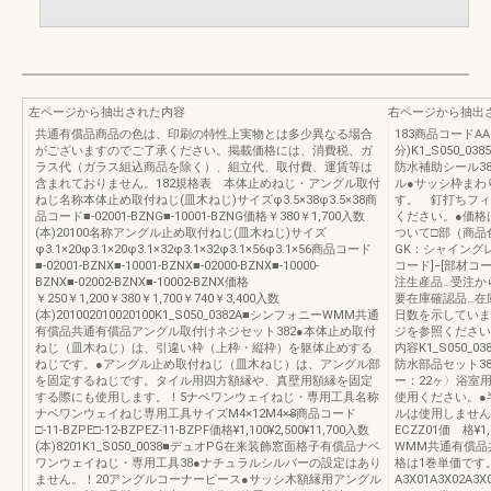
左ページから抽出された内容
右ページから抽出
共通有償品商品の色は、印刷の特性上実物とは多少異なる場合
183商品コードAAK
がございますのでご了承ください。掲載価格には、消費税、ガ
分)K1_S050
ラス代（ガラス組込商品を除く）、組立代、取付費、運賃等は
防水補助シール3
含まれておりません。182規格表 本体止めねじ・アングル取付
ル●サッシ枠まわ
ねじ名称本体止め取付ねじ(皿木ねじ)サイズφ3.5×38φ3.5×38商
す。 釘打ちフィ
品コード■-02001-BZNG■-10001-BZNG価格￥380￥1,700入数
ください。●価格
(本)20100名称アングル止め取付ねじ(皿木ねじ)サイズ
ついて□部（商品
φ3.1×20φ3.1×20φ3.1×32φ3.1×32φ3.1×56φ3.1×56商品コード
GK：シャイングレ
■-02001-BZNX■-10001-BZNX■-02000-BZNX■-10000-
コード]−[部材コ
BZNX■-02002-BZNX■-10002-BZNX価格
注生産品…受注か
￥250￥1,200￥380￥1,700￥740￥3,400入数
要在庫確認品…在
(本)201002010020100K1_S050_0382A■シンフォニーWMM共通
日数を示していま
有償品共通有償品アングル取付けネジセット382●本体止め取付
ジを参照ください。受
ねじ（皿木ねじ）は、引違い枠（上枠・縦枠）を躯体止めする
内容K1_S050
ねじです。●アングル止め取付ねじ（皿木ねじ）は、アングル部
防水部品セット3
を固定するねじです。タイル用四方額縁や、真壁用額縁を固定
ー：22ヶ〉浴室
する際にも使用します。！5ナベワンウェイねじ・専用工具名称
使用ください。●
ナベワンウェイねじ専用工具サイズM4×12M4×8̶̶商品コード
ルは使用しません
□-11-BZPE□-12-BZPEZ-11-BZPF価格¥1,100¥2,500¥11,700入数
ECZZ01価 格¥1
(本)8201K1_S050_0038■デュオPG在来装飾窓面格子有償品ナベ
WMM共通有償品
ワンウェイねじ・専用工具38●ナチュラルシルバーの設定はあり
格は1巻単価です。
ません。！20アングルコーナーピース●サッシ木額縁用アングル
A3X01A3X02A3X