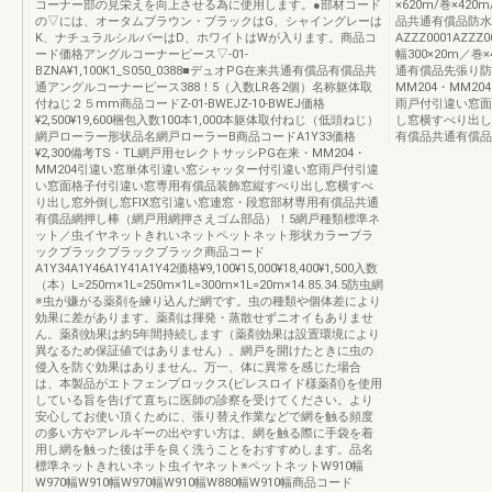
コーナー部の見栄えを向上させる為に使用します。●部材コード
×620m/巻×420
の▽には、オータムブラウン・ブラックはG、シャイングレーは
品共通有償品防水
K、ナチュラルシルバーはD、ホワイトはWが入ります。商品コ
AZZZ0001AZZZ
ード価格アングルコーナーピース▽-01-
幅300×20m／巻
BZNA¥1,100K1_S050_0388■デュオPG在来共通有償品有償品共
通有償品先張り防
通アングルコーナーピース388！5（入数LR各2個）名称躯体取
MM204・MM
付ねじ２５mm商品コードZ-01-BWEJZ-10-BWEJ価格
雨戸付引違い窓面
¥2,500¥19,600梱包入数100本1,000本躯体取付ねじ（低頭ねじ）
し窓横すべり出し
網戸ローラー形状品名網戸ローラーB商品コードA1Y33価格
有償品共通有償品
¥2,300備考TS・TL網戸用セレクトサッシPG在来・MM204・
MM204引違い窓単体引違い窓シャッター付引違い窓雨戸付引違
い窓面格子付引違い窓専用有償品装飾窓縦すべり出し窓横すべ
り出し窓外倒し窓FIX窓引違い窓連窓・段窓部材専用有償品共通
有償品網押し棒（網戸用網押さえゴム部品）！5網戸種類標準ネ
ット／虫イヤネットきれいネットペットネット形状カラーブラ
ックブラックブラックブラック商品コード
A1Y34A1Y46A1Y41A1Y42価格¥9,100¥15,000¥18,400¥1,500入数
（本）L=250m×1L=250m×1L=300m×1L=20m×14.85.34.5防虫網
※虫が嫌がる薬剤を練り込んだ網です。虫の種類や個体差により
効果に差があります。薬剤は揮発・蒸散せずニオイもありませ
ん。薬剤効果は約5年間持続します（薬剤効果は設置環境により
異なるため保証値ではありません）。網戸を開けたときに虫の
侵入を防ぐ効果はありません。万一、体に異常を感じた場合
は、本製品がエトフェンプロックス(ピレスロイド様薬剤)を使用
している旨を告げて直ちに医師の診察を受けてください。より
安心してお使い頂くために、張り替え作業などで網を触る頻度
の多い方やアレルギーの出やすい方は、網を触る際に手袋を着
用し網を触った後は手を良く洗うことをおすすめします。品名
標準ネットきれいネット虫イヤネット※ペットネットW910幅
W970幅W910幅W970幅W910幅W880幅W910幅商品コード