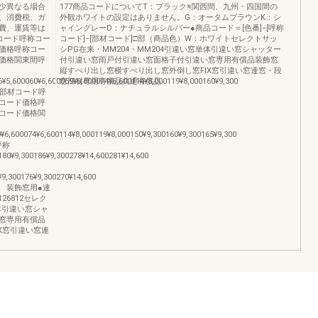
少異なる場合
177商品コードについてT：ブラック※関西間、九州・四国間の
、消費税、ガ
外観ホワイトの設定はありません。G：オータムブラウンK：シ
費、運賃等は
ャイングレーD：ナチュラルシルバー●商品コード＝[色番]−[呼称
コード呼称コー
コード]−[部材コード]□部（商品色）W：ホワイトセレクトサッ
価格呼称コー
シPG在来・MM204・MM204引違い窓単体引違い窓シャッター
価格関東間呼
付引違い窓雨戸付引違い窓面格子付引違い窓専用有償品装飾窓
縦すべり出し窓横すべり出し窓外倒し窓FIX窓引違い窓連窓・段
5,600060¥6,600069¥6,600074¥6,600114¥8,000119¥8,000160¥9,300
窓部材専用有償品共通有償品
状色番部材コード呼
コード価格呼
コード価格関
6,600074¥6,600114¥8,000119¥8,000150¥9,300160¥9,300165¥9,300
間呼称
80¥9,300186¥9,300278¥14,600281¥14,600
9,300176¥9,300270¥14,600
 装飾窓用●連
26812セレク
体引違い窓シャ
窓専用有償品
X窓引違い窓連