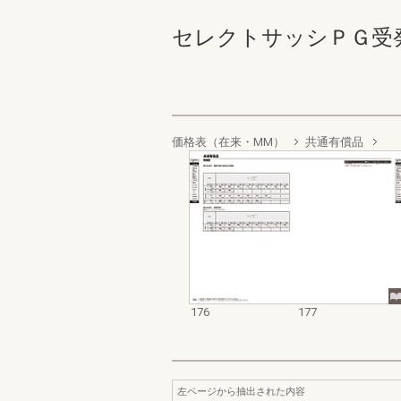
セレクトサッシＰＧ受発注資料
価格表（在来・MM）
共通有償品
176
177
左ページから抽出された内容