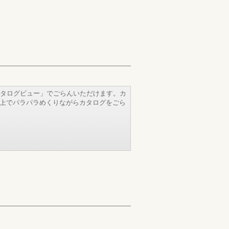
タログビュー」でごらんいただけます。カ
b上でパラパラめくりながらカタログをごら