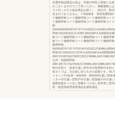
共通有償品商品の色は、印刷の特性上実物とは多
がございますのでご了承ください。掲載価格には
ラス代（ガラス組込商品を除く）、組立代、取付
含まれておりません。176規格表 形状色番部材
ド価格呼称コード価格呼称コード価格呼称コード
ド価格呼称コード価格呼称コード価格呼称コード
称
026036060069074114119160□BZLG026¥5,600036¥
呼称165256□BZLG165¥9,300256¥14,600形
称コード価格呼称コード価格呼称コード価格呼称
称コード価格呼称コード価格呼称コード価格呼称
東間呼称
060069074114119150160165□BZLF060¥6,600069¥
呼称251256□BZLF251¥14,600256¥14,600関西
083133180186278281□BZLF083¥6,600133¥8,0001
九州・四国間呼称
080128174176270□BZLF080¥6,600128¥8,000174¥
枠付水切り 単体引違い窓半外付型用枠付水切り
窓タイプは、方立部に切り欠きが必要です。56.31
トサッシPG在来・MM204・MM204引違い窓単
ッター付引違い窓雨戸付引違い窓面格子付引違い
装飾窓縦すべり出し窓横すべり出し窓外倒し窓FI
窓・段窓部材専用有償品共通有償品