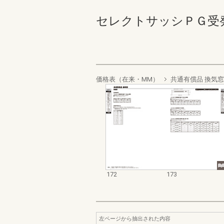
セレクトサッシＰＧ受発注資料
価格表（在来・MM）
共通有償品 換気窓
172
173
左ページから抽出された内容