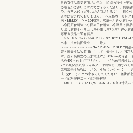
共通有償品換気窓商品の色は、印刷の特性上実物
る場合がございますのでご了承ください。掲載価
税、ガラス代（ガラス組込商品を除く）、組立代
賃等は含まれておりません。172規格表 セレク
来・MM204・MM204引違い窓単体引違い窓シ
い窓雨戸付引違い窓面格子付引違い窓専用有償品
り出し窓横すべり出し窓外倒し窓FIX窓引違い窓
専用有償品共通有償品
305.5338.5365492.55937148219201020110612471
出来寸法Ｗ範囲最小 最大
∼∼∼∼∼∼∼∼∼∼∼∼No.123456789101112
表の出来寸法Ｗ範囲において、最小寸法まで切詰
す。例）換気窓の出来寸法Ｗが500ｍｍの場合、
法Ｗ493ｍｍまで可能です。 「切詰め可能寸法」＝
7ｍｍ別体換気窓フィルター付換気窓（縦すべり
気窓出来寸法Wは、ガラス寸法（gw）−4.5mm
法（gh）は78mm小さくしてください。色番部
ード価格呼称コード価格呼称幅
036060□BZSL036¥10,900060¥13,700出来寸法㎜29