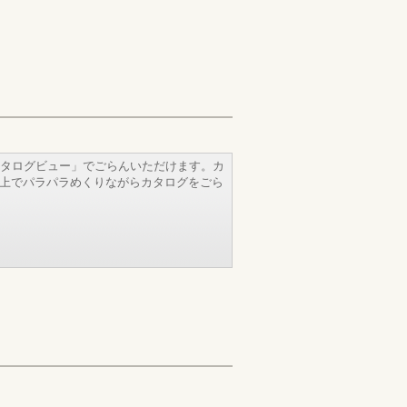
タログビュー」でごらんいただけます。カ
b上でパラパラめくりながらカタログをごら