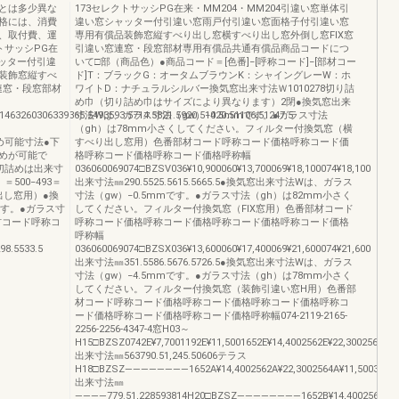
とは多少異な
173セレクトサッシPG在来・MM204・MM204引違い窓単体引
格には、消費
違い窓シャッター付引違い窓雨戸付引違い窓面格子付引違い窓
、取付費、運
専用有償品装飾窓縦すべり出し窓横すべり出し窓外倒し窓FIX窓
トサッシPG在
引違い窓連窓・段窓部材専用有償品共通有償品商品コードにつ
ャッター付引違
いて□部（商品色）●商品コード＝[色番]−[呼称コード]−[部材コー
装飾窓縦すべ
ド]T：ブラックG：オータムブラウンK：シャイングレーW：ホ
連窓・段窓部材
ワイトD：ナチュラルシルバー換気窓出来寸法Ｗ1010278切り詰
め巾（切り詰め巾はサイズにより異なります）2閉●換気窓出来
463260306339365.5493593.5714.5821.5920.51020.51106.51247.5
寸法Wは、ガラス寸法（gw）−4.5mmです。●ガラス寸法
（gh）は78mm小さくしてください。フィルター付換気窓（横
切詰め可能寸法●下
すべり出し窓用）色番部材コード呼称コード価格呼称コード価
めが可能で
格呼称コード価格呼称コード価格呼称幅
切詰めは出来寸
036060069074□BZSV036¥10,900060¥13,700069¥18,100074¥18,100
500−493＝
出来寸法㎜290.5525.5615.5665.5●換気窓出来寸法Wは、ガラス
出し窓用）●換
寸法（gw）−0.5mmです。●ガラス寸法（gh）は82mm小さく
です。●ガラス寸
してください。フィルター付換気窓（FIX窓用）色番部材コード
材コード呼称コ
呼称コード価格呼称コード価格呼称コード価格呼称コード価格
呼称幅
8.5533.5
036060069074□BZSX036¥13,600060¥17,400069¥21,600074¥21,600
出来寸法㎜351.5586.5676.5726.5●換気窓出来寸法Wは、ガラス
寸法（gw）−4.5mmです。●ガラス寸法（gh）は78mm小さく
してください。フィルター付換気窓（装飾引違い窓H用）色番部
材コード呼称コード価格呼称コード価格呼称コード価格呼称コ
ード価格呼称コード価格呼称コード価格呼称幅074-2119-2165-
2256-2256-4347-4窓H03～
H15□BZSZ0742E¥7,7001192E¥11,5001652E¥14,4002562E¥22,3002564E
出来寸法㎜563790.51,245.50606テラス
H18□BZSZ――――――――1652A¥14,4002562A¥22,3002564A¥11,5003474A
出来寸法㎜
――――779.51,228593814H20□BZSZ――――――――1652B¥14,4002562C¥22,