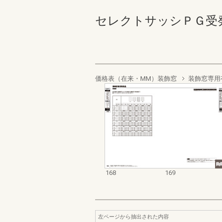
セレクトサッシＰＧ受発注資料
価格表（在来・MM）装飾窓
装飾窓専用
168
169
左ページから抽出された内容