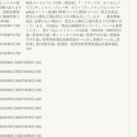
ヒシクロス面
商品コードについて□部（商品色）T：ブラックG：オータムブ
品種があります
ラウンK：シャイングレーW：ホワイトD：ナチュラルシルバー
。姿図色番部
●商品コード＝[色番]−[呼称コード]−[部材コード]：受注生産品…
ド価格呼称コ
受注から弊社工場出荷までの日数を示しています。：要在庫確
403縦
認品…在庫がない場合の、受注から弊社工場出荷までの日数を示
07403¥17,900
しています。※詳細は『商品の納期区分について』ページを参照
ください。受5！5セレクトサッシPG在来・MM204・MM204引
07403¥19,700
違い窓単体引違い窓シャッター付引違い窓雨戸付引違い窓面格
子付引違い窓専用有償品装飾窓縦すべり出し窓横すべり出し窓
07403¥19,700
外倒し窓FIX窓引違い窓連窓・段窓部材専用有償品共通有償品
169
07403¥19,700
06905¥21,50007405¥21,500
06905¥23,90007405¥23,900
06905¥23,90007405¥23,900
06905¥23,90007405¥23,900
06907¥25,40007407¥25,400
06907¥27,80007407¥27,800
06907¥27,80007407¥27,800
06907¥27,80007407¥27,800
06909¥29,10007409¥29,100