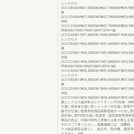
ヒシクロス
□CCCB02609¥27,00003609¥27,70006009¥29,900
横
□CCCD02609¥27,00003609¥27,70006009¥29,900
井桁
□CCCC02609¥27,00003609¥27,70006009¥29,900
呼称0261103611060110691107411縦
□CCCA02611¥27,40003611¥28,40006011¥30,600
ヒシクロス
□CCCB02611¥30,20003611¥31,00006011¥33,500
横
□CCCD02611¥30,20003611¥31,00006011¥33,500
井桁
□CCCC02611¥30,20003611¥31,00006011¥33,500
呼称0261303613060130691307413縦
□CCCA02613¥30,30003613¥31,50006013¥33,800
ヒシクロス
□CCCB02613¥33,30003613¥34,40006013¥37,500
横
□CCCD02613¥33,30003613¥34,40006013¥37,500
井桁
□CCCC02613¥33,30003613¥34,40006013¥37,500
横ヒシクロス縦井桁セレクトサッシPG在来・MM20
引違い窓単体引違い窓シャッター付引違い窓雨戸
格子付引違い窓専用有償品装飾窓縦すべり出し窓
窓外倒し窓FIX窓引違い窓連窓・段窓部材専用有
商品の色は、印刷の特性上実物とは多少異なる場
すのでご了承ください。掲載価格には、消費税、
ラス組込商品を除く）、組立代、取付費、運賃等
りません。168