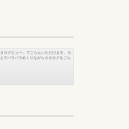
タログビュー」でごらんいただけます。カ
b上でパラパラめくりながらカタログをごら