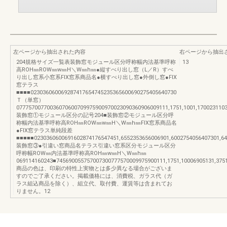
左ページから抽出された内容
右ページから抽出
204規格サイズ一覧表装飾窓モジュール区分呼称幅内法基準呼称
13
高ROH㎜ROW㎜w㎜H＼W㎜h㎜●縦すべり出し窓（L／R）すべ
り出し窓系小窓系FIX窓系商品名●横すべり出し窓●外倒し窓●FIX
窓テラス
■■■■023036060069287417654745235365600690275405640730
Ｔ（単窓）
07775700770036070600709975900970023090360906009111,1751,1001,170023110
装飾窓①モジュール区分の記号204■装飾窓②モジュール区分呼
称幅内法基準呼称高ROH㎜ROW㎜w㎜H＼W㎜h㎜FIX窓系商品名
●FIX窓テラス単純段差
■■■■■0230360600691602874176547451,6552353656006901,6002754056407301,640
装飾窓③●引違い窓商品名テラス引違い窓系区分モジュール区分
呼称幅ROW㎜内法基準呼称高ROH㎜w㎜H＼W㎜h㎜
069114160243■745690055757007300777570009975900111,1751,10006905131,3751
商品の色は、印刷の特性上実物とは多少異なる場合がございま
すのでご了承ください。掲載価格には、消費税、ガラス代（ガ
ラス組込商品を除く）、組立代、取付費、運賃等は含まれてお
りません。12