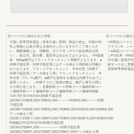
左ページから抽出された内容
右ページから抽出
引違い窓専用有償品（単体引違い窓用）商品の色は、印刷の特
145商品コード
性上実物とは多少異なる場合がございますのでご了承くださ
ブラウンK：シャ
い。掲載価格には、消費税、ガラス代（ガラス組込商品を除
ー●商品コード＝[
く）、組立代、取付費、運賃等は含まれておりません。144規格
シPG在来・MM2
表 MM●網戸はフラットアタッチメント用網戸となります。●
付引違い窓雨戸付
内障子固定用・外障子固定用にはデッキ納まり用部材が同梱さ
縦すべり出し窓横
れております。フラットアタッチメント 半外付型［内障子・
窓部材専用有償品
外障子固定用／デッキ納まり用］フラットアタッチメント 半
外付型［TS／TL網戸］●網戸を使用する場合は内障子のみでご
使用ください。（外障子でのご使用の際は、網戸と障子の間に
すき間が生じます。）色番部材コード呼称コード価格呼称コー
ド価格呼称コード価格呼称コード価格呼称コード価格呼称幅
133178178-3183183-3内障子固定用
□BZBA1332¥28,5001782¥32,400――――1832¥32,400――――外障
子固定用
□BZBB1332¥28,5001782¥32,4001783¥68,3001832¥32,4001833¥68,300
デッキ納まり用
□BZBC1332¥17,1001782¥19,5001783¥29,4001832¥19,5001833¥29,400
呼称幅278-2278-3278-4内障子固定用
□BZBA2782¥41,500――――――――外障子固定用
□BZBB2782¥41,5002783¥87,0002784¥41,500デッキ納まり用