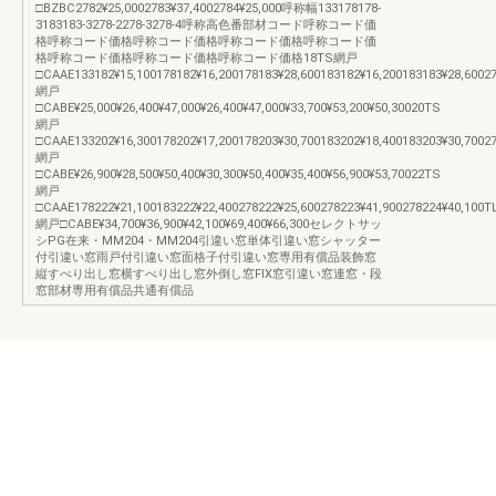
□BZBC2782¥25,0002783¥37,4002784¥25,000呼称幅133178178-
3183183-3278-2278-3278-4呼称高色番部材コード呼称コード価
格呼称コード価格呼称コード価格呼称コード価格呼称コード価
格呼称コード価格呼称コード価格呼称コード価格18TS網戸
□CAAE133182¥15,100178182¥16,200178183¥28,600183182¥16,200183183¥28,60027
網戸
□CABE¥25,000¥26,400¥47,000¥26,400¥47,000¥33,700¥53,200¥50,30020TS
網戸
□CAAE133202¥16,300178202¥17,200178203¥30,700183202¥18,400183203¥30,70027
網戸
□CABE¥26,900¥28,500¥50,400¥30,300¥50,400¥35,400¥56,900¥53,70022TS
網戸
□CAAE178222¥21,100183222¥22,400278222¥25,600278223¥41,900278224¥40,100T
網戸□CABE¥34,700¥36,900¥42,100¥69,400¥66,300セレクトサッ
シPG在来・MM204・MM204引違い窓単体引違い窓シャッター
付引違い窓雨戸付引違い窓面格子付引違い窓専用有償品装飾窓
縦すべり出し窓横すべり出し窓外倒し窓FIX窓引違い窓連窓・段
窓部材専用有償品共通有償品