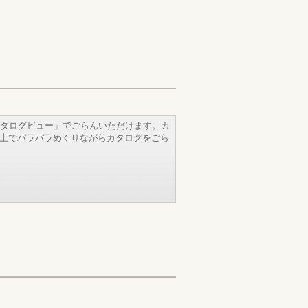
タログビュー」でごらんいただけます。カ
b上でパラパラめくりながらカタログをごら