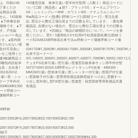
は、印刷の特
143連窓目板 単体引違い窓半外付型用（入数１）商品コードに
了承くださ
ついて□部（商品色）▲部T：ブラックGG：オータムブラウン
込商品を除
GK：シャイングレーWW：ホワイトWD：ナチュラルシルバー
ん。142規格
W●商品コード＝[色番]−[呼称コード]−[部材コード]：受注生産
。●下枠養生材
品…受注から弊社工場出荷までの日数を示しています。：要在庫
の価格です。●下
確認品…在庫がない場合の、受注から弊社工場出荷までの日数を
です。戸先錠
示しています。※詳細は『商品の納期区分について』ページを参
ルシルバー色は
照ください。受5！5適用柱3.5寸柱用4寸柱用姿図色番□□部材コ
ます。●室内側
ードBZAABZAB呼称高出来寸法㎜呼称コード価格呼称コード価
付けられない場
格
取付可否表に
0341703¥1,20003¥1,4000561705¥1,30005¥1,5000781707¥1,70007¥1,80009
ンをご使用くだ
出来寸法ードード
建4枚建商品コ
031,100031,300051,200051,400071,600071,70009¥1,90092,100112,5001
,500梱包内訳錠本
デュオPG在来引違い窓引違い窓連窓目板単体サッシ用半外付型
金具：左右各1
507271004120324.53呼呼セレクトサッシPG在来・MM204・
-BZKHZ-
MM204引違い窓単体引違い窓シャッター付引違い窓雨戸付引違
戸付引違い窓・シャ
い窓面格子付引違い窓専用有償品装飾窓縦すべり出し窓横すべ
テープ半外付
り出し窓外倒し窓FIX窓引違い窓連窓・段窓部材専用有償品共通
0¥500¥3,000
有償品
材コード呼称コー
価格呼称コー
,300呼称
200133052¥16,200178052¥20,100183052¥20,100
200133072¥19,200178072¥23,500183072¥23,500
42組子
00133092¥21,900178092¥27,000183092¥27,000278094¥44,200