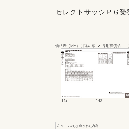
セレクトサッシＰＧ受発注資料
価格表（MM）引違い窓
専用有償品
142
143
左ページから抽出された内容