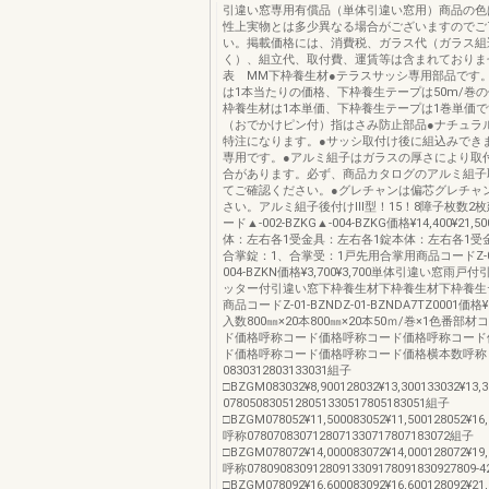
引違い窓専用有償品（単体引違い窓用）商品の色
性上実物とは多少異なる場合がございますのでご
い。掲載価格には、消費税、ガラス代（ガラス組
く）、組立代、取付費、運賃等は含まれておりませ
表 MM下枠養生材●テラスサッシ専用部品です
は1本当たりの価格、下枠養生テープは50m/巻
枠養生材は1本単価、下枠養生テープは1巻単価
（おでかけピン付）指はさみ防止部品●ナチュラ
特注になります。●サッシ取付け後に組込みでき
専用です。●アルミ組子はガラスの厚さにより取
合があります。必ず、商品カタログのアルミ組子
てご確認ください。●グレチャンは偏芯グレチャ
さい。アルミ組子後付けⅢ型！15！8障子枚数2枚
ード▲-002-BZKG▲-004-BZKG価格¥14,400¥21
体：左右各1受金具：左右各1錠本体：左右各1受
合掌錠：1、合掌受：1戸先用合掌用商品コードZ-002
004-BZKN価格¥3,700¥3,700単体引違い窓雨
ッター付引違い窓下枠養生材下枠養生材下枠養生
商品コードZ-01-BZNDZ-01-BZNDA7TZ0001価格¥50
入数800㎜×20本800㎜×20本50ｍ/巻×1色番部
ド価格呼称コード価格呼称コード価格呼称コード
ド価格呼称コード価格呼称コード価格横本数呼称
0830312803133031組子
□BZGM083032¥8,900128032¥13,300133032¥13
0780508305128051330517805183051組子
□BZGM078052¥11,500083052¥11,500128052¥16,
呼称0780708307128071330717807183072組子
□BZGM078072¥14,000083072¥14,000128072¥19,
呼称07809083091280913309178091830927809-
□BZGM078092¥16,600083092¥16,600128092¥21,9