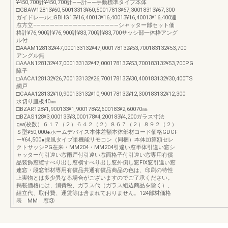
¥450,700計¥450,700計――計――手動標準タイプ本体
□GBAW12813¥60,50013313¥60,50017813¥67,30018313¥67,300
ガイドレール□GBHG13¥16,40013¥16,40013¥16,40013¥16,400連
窓方立−――――――――――――――――――シャッター部セット価
格計¥76,900計¥76,900計¥83,700計¥83,700サッシ部一体枠アング
ル付
□AAAM128132¥47,000133132¥47,000178132¥53,700183132¥53,700
アングル無
□AAAN128132¥47,000133132¥47,000178132¥53,700183132¥53,700PG
障子
□AACA128132¥26,700133132¥26,700178132¥30,400183132¥30,400TS
網戸
□CAAA128132¥10,900133132¥10,900178132¥12,300183132¥12,300
水切り皿板40㎜
□BZAR128¥1,900133¥1,900178¥2,600183¥2,60070㎜
□BZAS128¥3,000133¥3,000178¥4,200183¥4,200ガラス寸法
gw(枚数）６１７（２）６４２（２）８６７（２）８９２（２）
Ｓ型¥50,000●ホームデバイス本体差額本体部材コード価格GDCF
ー¥64,500●採風タイプ単機能リモコン（同梱）本体加算額セレ
クトサッシPG在来・MM204・MM204引違い窓単体引違い窓シ
ャッター付引違い窓雨戸付引違い窓面格子付引違い窓専用有償
品装飾窓縦すべり出し窓横すべり出し窓外倒し窓FIX窓引違い窓
連窓・段窓部材専用有償品共通有償品商品の色は、印刷の特性
上実物とは多少異なる場合がございますのでご了承ください。
掲載価格には、消費税、ガラス代（ガラス組込商品を除く）、
組立代、取付費、運賃等は含まれておりません。124部材価格
表 MM 窓③