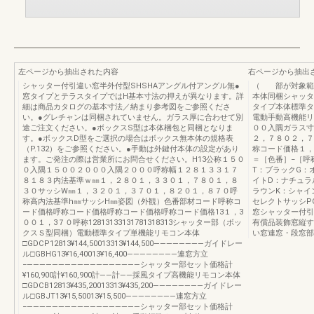
左ページから抽出された内容
右ページから抽出
シャッター付引違い窓半外付型SHSHAアングル付アングル無●
（ 部が対象範囲
窓タイプとテラスタイプではH基本寸法の押えが異なります。詳
本体同梱シャッタ
細は商品カタログの基本寸法／納まり参考図をご参照くださ
タイプ本体標準タ
い。●グレチャンは同梱されていません。ガラス厚に合わせて別
電動手動高機能リ
途ご注文ください。●ボックスS型は本体梱包と同梱となりま
００入隅ガラス寸
す。●ボックスD型をご選択の場合はボックス無本体の規格表
２，７８０２，７
（P.132）をご参照ください。●手動は外鍵付本体の設定があり
称コード価格１，
ます。ご発注の際は営業所にお問合せください。H13公称１５０
＝［色番］−［呼
０入隅１５００２０００入隅２０００呼称幅１２８１３３１７
T：ブラックG：
８１８３内法基準ｗ㎜１，２８０１，３３０１，７８０１，８
イトD：ナチュラ
３０サッシW㎜１，３２０１，３７０１，８２０１，８７０呼
ラウンK：シャイ
称高内法基準h㎜サッシH㎜姿図（外観）色番部材コード呼称コ
セレクトサッシPG
ード価格呼称コード価格呼称コード価格呼称コード価格13１，3
窓シャッター付引
００１，3７０呼称12813133131781318313シャッター部（ボッ
有償品装飾窓縦す
クスＳ型同梱）電動標準タイプ単機能リモコン本体
い窓連窓・段窓部
□GDCP12813¥144,50013313¥144,500――――――――ガイドレー
ル□GBHG13¥16,40013¥16,400――――――――連窓方立
−――――――――――――――――――シャッター部セット価格計
¥160,900計¥160,900計――計――採風タイプ高機能リモコン本体
□GDCB12813¥435,20013313¥435,200――――――――ガイドレー
ル□GBJT13¥15,50013¥15,500――――――――連窓方立
−――――――――――――――――――シャッター部セット価格計