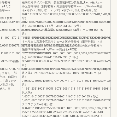
分呼称幅
在来規格サイズ一覧表 装飾窓装飾窓①装飾窓_1.epsモジュー
）（4.6尺）
ル区分呼称幅（旧呼称幅）内法基準呼称高w㎜H＼W㎜h㎜商品
法基準w㎜
名●縦すべり出し窓 （L／R）●横すべり出し窓●外倒し窓
07091113030507097009001,1001,3003005007009007709701,1701,370
い窓窓障子枚数
窓）
051330512805078051780518305077007700830713307128070780717807183070990097008
036070360903611036130360303605036070600706009060110601306003
尺）260300■036（1.5尺）365405■060（2尺）
2,03013320278201782018320222,2002,230278221782218322
600640■069（2.4尺入隅）690730■074（3尺）740780■165（6
尺）
11,1001,17013311128111781118311131,3001,37013313128131781318313151,5001,57017
1,6501,690069030690506907069090507500700570770060050600707405
すべり出し窓系小窓系モジュール区分呼称幅（旧呼称幅）内法
2,03013320278201782018320222,2002,230278221782218322
基準呼称高w㎜H＼W㎜h㎜商品名モジュール区分区分呼称幅内
法基準呼称高w㎜H＼W㎜h㎜商品名●FIX窓
1112811131,3001,370133132781312813
1820223005007009001,1001,3001,5001,8002,0002,2003705707709701,17
尺）260300026090261102613■036（1.5尺）
02,23027822面格
36540503603036050360703609036110361303615036180362003622■06
尺）
0780507700770083071330712807078070990097008309133091280907809111,1001,170083
60064006003060050600706009060110601306015060180602006022■069
りません。 部
尺入隅）690730069050690706909069110691306915■074（3
色は、印刷の
尺）
ご了承くださ
74078007403074050740707409074110741307415074180742007422■119
込商品を除
尺）
せん。8
1,1951,23511903119051190711909119111191311915119181192011922■
尺入隅）
1,6001,640160051600716009160111601316015■165（6尺）
1,6501,690165051650716509165111651316515165181652016522030507
テラステラス●引違い窓
0507091113151820225007009001,1001,3001,5001,8002,0002,20057077
225611-225613-225618-225620-225622-225609-425611-425613-
425618-425620-425622-4■3473,4703,510347183472034722FIX