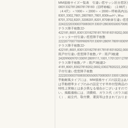
MM規格サイズ一覧表 引違い窓サッシ区分窓区
083133278128078178183（旧呼称幅）（2.88尺
（4.4尺）＜1000＞＜2000＞＜2000＞呼称高内
8301,3302,7801,2807801,7801,830h㎜H＼W㎜
8701,3702,8201,3208201,8201,870単体引違
22422220330037008303133031280305500570083
テラス障子枚数22･
422181,8001,83013318278181781818318202,000
シャッター付引違い窓窓障子枚数
22220770077009900970133091280917809183091
テラス障子枚数22･
422181,8001,83013318278181781818318202,000
雨戸付引違い窓窓障子枚数／P：雨戸3枚建
242099009701330912809111,1001,17013311278
テラス障子枚数／P：雨戸3枚建2･
4181,8001,83027818202,0002,03027820222,20
子付引違い窓窓障子枚数
2222033003700830305500570083051330512805
手動耐風タイプには、MM規格サイズの設定はあ
は手動標準タイプのみの設定です半外付型商品の
特性上実物とは多少異なる場合がございますので
い。掲載価格には、消費税、ガラス代（ガラス組
く）、組立代、取付費、運賃等は含まれておりま