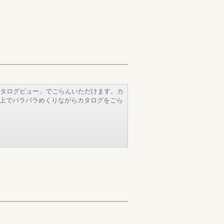
タログビュー」でごらんいただけます。カ
b上でパラパラめくりながらカタログをごら