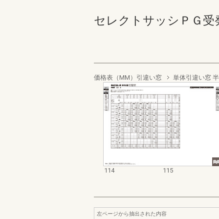
セレクトサッシＰＧ受発注資料
価格表（MM）引違い窓
単体引違い窓 
114
115
左ページから抽出された内容