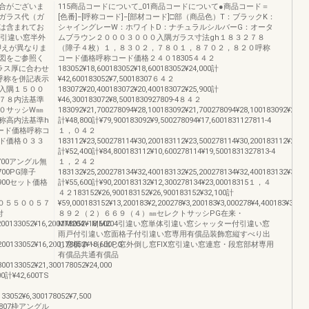
合がございま
115商品コードについて_01商品コードについて●商品コード＝
ガラス代（ガ
[色番]−[呼称コード]−[部材コード]□部（商品色）T：ブラックK：
は含まれてお
シャイングレーW：ホワイトD：ナチュラルシルバーG：オータ
体引違い窓半外
ムブラウン２０００３０００入隅ガラス寸法gh１８３２７８
押えが異なりま
（障子４枚）１，８３０２，７８０１，８７０２，８２０呼称
図をご参照く
コード価格呼称コード価格２４０18305４４２
ラス厚に合わせ
183052¥18,600183052¥18,600183052¥24,000計
呼称を併記表示
¥42,600183052¥7,50018307６４２
入隅１５００
183072¥20,400183072¥20,400183072¥25,900計
７８内法基準
¥46,300183072¥8,5001830927809-4８４２
０サッシW㎜
183092¥21,700278094¥28,100183092¥21,700278094¥28,100183092¥27,1
称高内法基準h
計¥48,800計¥79,900183092¥9,500278094¥17,6001831127811-4
ード価格呼称コ
１，０４２
ド価格０３３
183112¥23,500278114¥30,200183112¥23,500278114¥30,200183112¥28,9
計¥52,400計¥84,800183112¥10,600278114¥19,5001831327813-4
14,700アングル無
１，２４２
4,700PG障子
183132¥25,200278134¥32,400183132¥25,200278134¥32,400183132¥30,4
19,900セット価格
計¥55,600計¥90,200183132¥12,300278134¥23,00018315１，４
４２183152¥26,900183152¥26,900183152¥32,100計
5,400０５５００５７
¥59,000183152¥13,200183¥2,200278¥3,200183¥3,000278¥4,400183¥3,200
付
８９２（２）６６９（４）㎜セレクトサッシPG在来・
00133052¥16,200178052¥18,600
MM204・MM204引違い窓単体引違い窓シャッター付引違い窓
雨戸付引違い窓面格子付引違い窓専用有償品装飾窓縦すべり出
200133052¥16,200178052¥18,600PG
し窓横すべり出し窓外倒し窓FIX窓引違い窓連窓・段窓部材専用
有償品共通有償品
00133052¥21,300178052¥24,000
0計¥42,600TS
33052¥6,300178052¥7,500
17807枠アングル