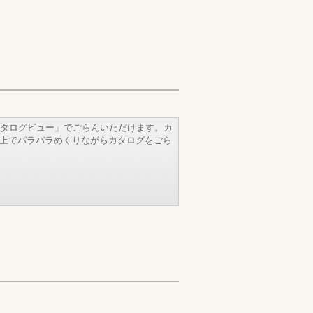
タログビュー」でごらんいただけます。カ
b上でパラパラめくりながらカタログをごら