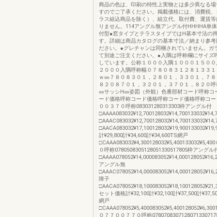
商品の色は、印刷の特性上実物とは多少異なる場
すのでご了承ください。掲載価格には、消費税、
ラス組込商品を除く）、組立代、取付費、運賃等
りません。114アングル無アングル付HHHHA単
付型●窓タイプとテラスタイプではH基本寸法の
す。詳細は商品カタログの基本寸法／納まり参考
ださい。●グレチャンは同梱されていません。ガ
て別途ご注文ください。●入隅は呼称欄にサイズ
しています。公称１０００入隅１０００１５００
２０００入隅呼称幅０７８０８３１２８１３３１
ｗ㎜７８０８３０１，２８０１，３３０１，７８
８２０８７０１，３２０１，３７０１，８２０呼
㎜サッシH㎜姿図（外観）色番部材コード呼称コ
ード価格呼称コード価格呼称コード価格呼称コー
００３７０呼称083031280313303枠アングル付
□AAAA083032¥12,700128032¥14,700133032¥
□AAAC083032¥12,700128032¥14,700133032¥1
□AACA083032¥17,100128032¥19,900133032¥
計¥29,800計¥34,600計¥34,600TS網戸
□CAAA083032¥4,300128032¥5,400133032¥
０呼称0780508305128051330517805枠アングル
□AAAA078052¥14,000083052¥14,000128052¥16,2
アングル無
□AAAC078052¥14,000083052¥14,000128052¥16,
障子
□AACA078052¥18,100083052¥18,100128052¥21,3
セット価格計¥32,100計¥32,100計¥37,500計¥37,50
網戸
□CAAA078052¥5,400083052¥5,400128052¥6,3001
０７７００７７０呼称07807083071280713307